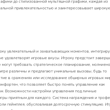
рафики до стилизованной мультяшной графики, каждая из
нальной привлекательностью и заинтересовывает широку
гроку увлекательный и захватывающих моментов, интегри
е удовлетворят игровые вкусы. Игроку предстоит заверш
е могут требовать стратегическое планирование, молниен
 игре различны и предлагают уникальные вызовы, будь то
стие в сражениях или исследование обширных игровых ми
омфортен, что позволяет быстро понять управление как
ам. Возможности настройки управления под личные
игры приятным для каждого. Система награждения и троф
оли геймплея, обусловливая долгосрочную стимуляцию. И