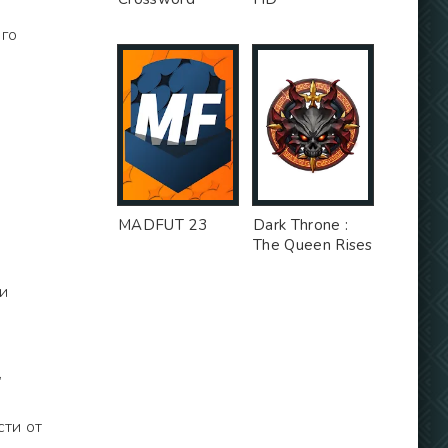
ого
MADFUT 23
Dark Throne :
The Queen Rises
 и
,
ти от