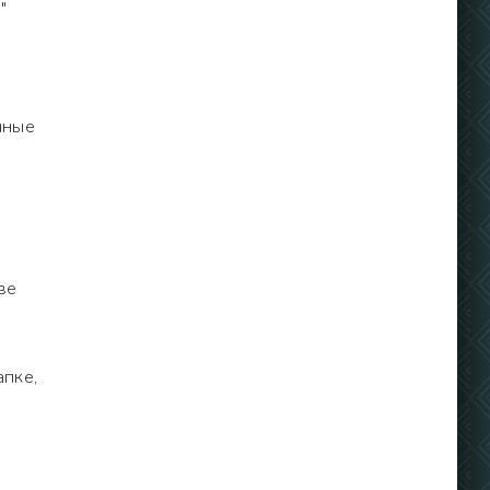
"
нные
ве
апке,