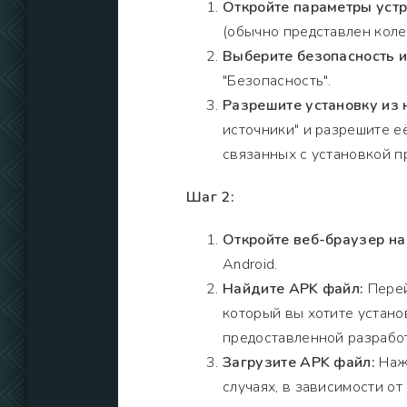
Откройте параметры устр
(обычно представлен коле
Выберите безопасность 
"Безопасность".
Разрешите установку из 
источники" и разрешите е
связанных с установкой п
Шаг 2:
Откройте веб-браузер на
Android.
Найдите APK файл:
Перей
который вы хотите установ
предоставленной разрабо
Загрузите APK файл:
Нажм
случаях, в зависимости о