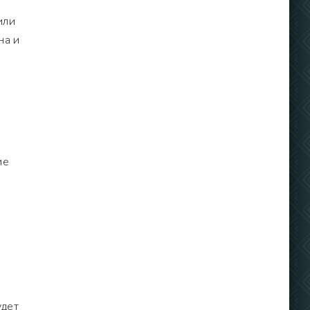
или
на и
ие
удет