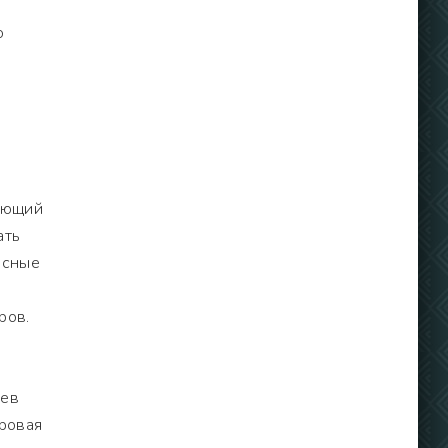
ю
рующий
ать
осные
ров.
еев
гровая