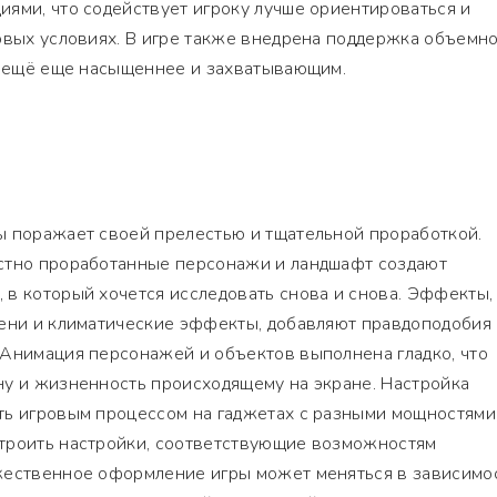
ями, что содействует игроку лучше ориентироваться и
овых условиях. В игре также внедрена поддержка объемн
ыт ещё еще насыщеннее и захватывающим.
ы поражает своей прелестью и тщательной проработкой.
стно проработанные персонажи и ландшафт создают
 в который хочется исследовать снова и снова. Эффекты,
тени и климатические эффекты, добавляют правдоподобия
 Анимация персонажей и объектов выполнена гладко, что
ну и жизненность происходящему на экране. Настройка
ть игровым процессом на гаджетах с разными мощностями
троить настройки, соответствующие возможностям
жественное оформление игры может меняться в зависимос