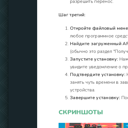
разрешить перенос.
Шаг третий:
Откройте файловый мен
любое программное средст
Найдите загруженный AP
(обычно это раздел "Получи
Запустите установку:
Нажм
увидите уведомление о пр
Подтвердите установку:
Н
занять чуть времени в за
устройства.
Завершите установку:
Пос
СКРИНШОТЫ