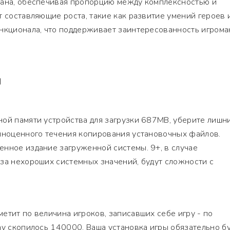
тана, обеспечивая пропорцию между комплексностью и
т составляющие роста, такие как развитие умений героев 
нкционала, что поддерживает заинтересованность игрома
Я
ной памяти устройства для загрузки 687MB, уберите лишн
олноценного течения копирования установочных файлов.
нное издание загруженной системы. 9+, в случае
за нехороших системных значений, будут сложности с
етит по величина игроков, записавших себе игру - по
ay скопилось 140000. Ваша установка игры обязательно б