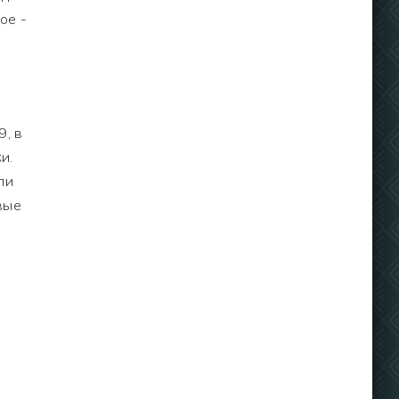
ое -
9, в
и.
ли
вые