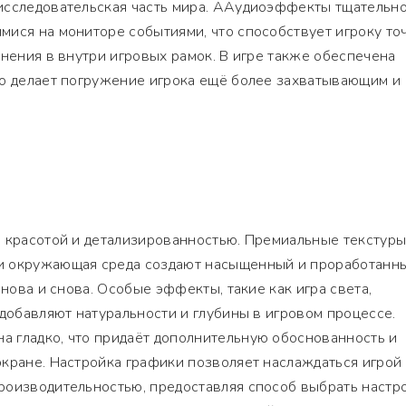
исследовательская часть мира. ААудиоэффекты тщательн
мися на мониторе событиями, что способствует игроку то
енения в внутри игровых рамок. В игре также обеспечена
то делает погружение игрока ещё более захватывающим и
 красотой и детализированностью. Премиальные текстуры
и окружающая среда создают насыщенный и проработанн
снова и снова. Особые эффекты, такие как игра света,
 добавляют натуральности и глубины в игровом процессе.
 гладко, что придаёт дополнительную обоснованность и
кране. Настройка графики позволяет наслаждаться игрой
роизводительностью, предоставляя способ выбрать настро