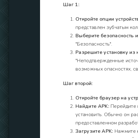
Шаг 1:
Откройте опции устройст
представлен зубчатым кол
Выберите безопасность 
"Безопасность".
Разрешите установку из
"Неподтвержденные источ
возможных опасностях, св
Шаг второй:
Откройте браузер на устр
Найдите APK:
Перейдите н
установить. Обычно он рас
предоставленном разрабо
Загрузите APK:
Нажмите н