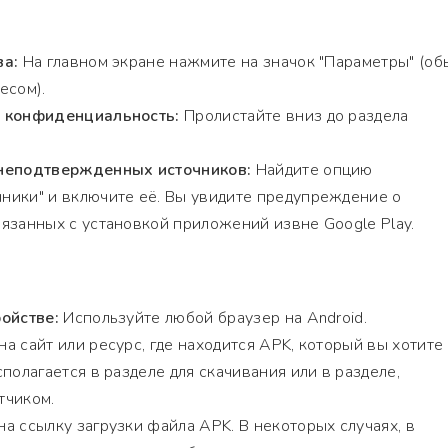
ва:
На главном экране нажмите на значок "Параметры" (об
есом).
и конфиденциальность:
Пролистайте вниз до раздела
 неподтвержденных источников:
Найдите опцию
ники" и включите её. Вы увидите предупреждение о
язанных с установкой приложений извне Google Play.
ойстве:
Используйте любой браузер на Android.
а сайт или ресурс, где находится APK, который вы хотите
полагается в разделе для скачивания или в разделе,
тчиком.
а ссылку загрузки файла APK. В некоторых случаях, в