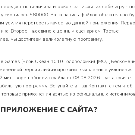
ередаст по величина игроков, записавших себе игру - по
ay скопилось 580000. Ваша запись файлов обязательно бу
им усилия перетереть качество данной приложения. Перво
фика. Второе - воедино с ценным сценарием. Третье -
лее, мы достигаем великолепную программу.
zle Games (Блок Океан 1010 Головоломки) [МОД Бесконеч
 измененной версии ликвидированы выявленные уклонения,
й миг творец обновил файла от 08.08.2026 - установите
абильную программу. Вступайте в наш Контакт, с тем чтоб
, топовые приложения взятые из официальных источников
 ПРИЛОЖЕНИЕ С САЙТА?