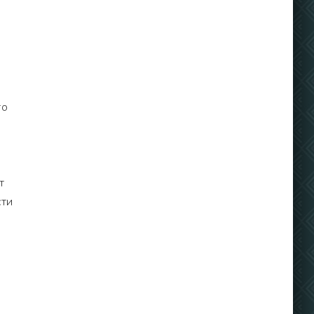
то
т
сти