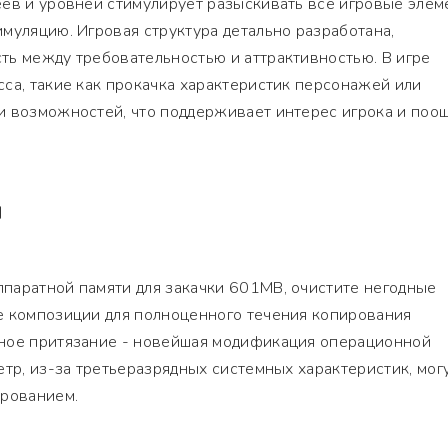
ев и уровней стимулирует разыскивать все игровые элем
муляцию. Игровая структура детально разработана,
ть между требовательностью и аттрактивностью. В игре
са, такие как прокачка характеристик персонажей или
и возможностей, что поддерживает интерес игрока и поо
Я
паратной памяти для закачки 601MB, очистите негодные
е композиции для полноценного течения копирования
ное притязание - новейшая модификация операционной
етр, из-за третьеразрядных системных характеристик, мог
ированием.