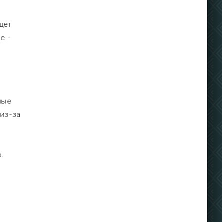
дет
е -
ные
 из-за
.