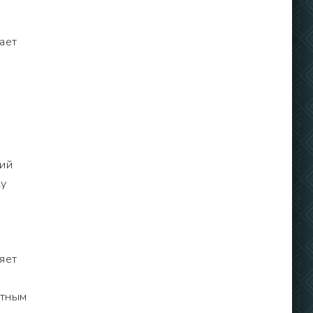
ает
щий
ку
яет
ятным