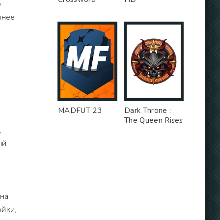
о
чнее
MADFUT 23
Dark Throne :
The Queen Rises
,
ый
 на
йки,