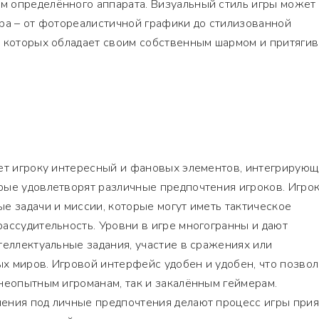
 определённого аппарата. Визуальный стиль игры может
ра – от фотореалистичной графики до стилизованной
з которых обладает своим собственным шармом и притягив
ает игроку интересный и фановых элементов, интегрирую
рые удовлетворят различные предпочтения игроков. Игро
е задачи и миссии, которые могут иметь тактическое
ассудительность. Уровни в игре многогранны и дают
теллектуальные задания, участие в сражениях или
х миров. Игровой интерфейс удобен и удобен, что позвол
неопытным игроманам, так и закалённым геймерам.
ения под личные предпочтения делают процесс игры при