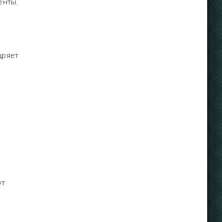
енты,
щряет
ут