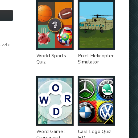
uzzle
World Sports
Pixel Helicopter
Quiz
Simulator
Word Game :
Cars Logo Quiz
е
Crossword
HD