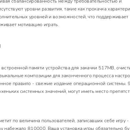
чивая сбалансированность между требовательностью и
исутствуют уровни развития, такие как прокачка характер
олнительных уровней и возможностей, что поддерживает
рживает мотивацию играть.
Я
встроенной памяти устройства для закачки 517MB, очист
узыкальные композиции для законченного процесса настр
нное правило - свежие издание операционной системы. 9
охеньких системных значений, могут иметь место препятст
етит по величина пользователей, записавших себе игру -
ay набежало 810000. Ваша установка игры обязательно бу