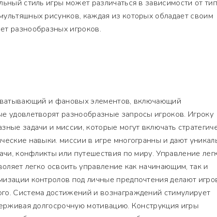
льный стиль игры может различаться в зависимости от тип
мультяшных рисунков, каждая из которых обладает своим
ет разнообразных игроков.
ахватывающий и фановых элементов, включающий
ые удовлетворят разнообразные запросы игроков. Игроку
зные задачи и миссии, которые могут включать стратегич
ческие навыки. миссии в игре многогранны и дают уника
дачи, конфликты или путешествия по миру. Управление лег
зволяет легко освоить управление как начинающим, так и
мизации контролов под личные предпочтения делают игро
го. Система достижений и вознаграждений стимулирует
держивая долгосрочную мотивацию. Конструкция игры