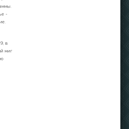
аммы.
ье -
ие.
9, в
й миг
юю