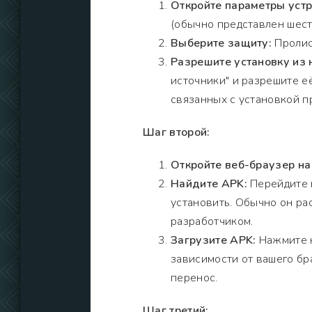
Откройте параметры устр
(обычно представлен шест
Выберите защиту:
Пролис
Разрешите установку из
источники" и разрешите е
связанных с установкой п
Шаг второй:
Откройте веб-браузер на
Найдите APK:
Перейдите н
установить. Обычно он ра
разработчиком.
Загрузите APK:
Нажмите н
зависимости от вашего бр
перенос.
Шаг третий: