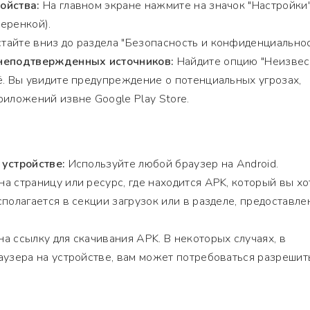
ойства:
На главном экране нажмите на значок "Настройки
еренкой).
тайте вниз до раздела "Безопасность и конфиденциальнос
 неподтвержденных источников:
Найдите опцию "Неизве
ё. Вы увидите предупреждение о потенциальных угрозах,
риложений извне Google Play Store.
 устройстве:
Используйте любой браузер на Android.
а страницу или ресурс, где находится APK, который вы хо
сполагается в секции загрузок или в разделе, предоставл
а ссылку для скачивания APK. В некоторых случаях, в
аузера на устройстве, вам может потребоваться разрешит