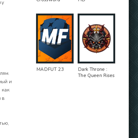
ку
MADFUT 23
Dark Throne :
лям.
The Queen Rises
ный и
 как
 в
тью,