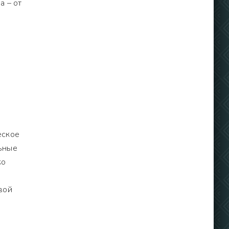
а – от
еское
льные
ко
вой