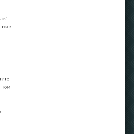
"
ть".
стные
тите
енном
ь