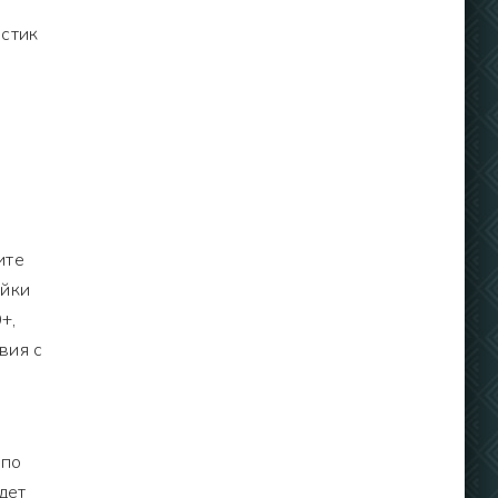
истик
ите
ойки
+,
вия с
 по
дет