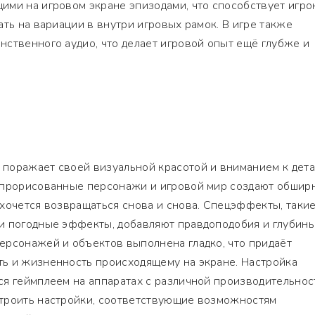
ими на игровом экране эпизодами, что способствует игро
ать на вариации в внутри игровых рамок. В игре также
ственного аудио, что делает игровой опыт ещё глубже и
поражает своей визуальной красотой и вниманием к дета
 прорисованные персонажи и игровой мир создают обшир
хочется возвращаться снова и снова. Спецэффекты, такие
и погодные эффекты, добавляют правдоподобия и глубины
ерсонажей и объектов выполнена гладко, что придаёт
ь и жизненность происходящему на экране. Настройка
я геймплеем на аппаратах с различной производительнос
троить настройки, соответствующие возможностям