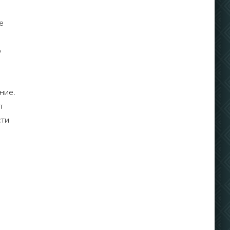
е
о
ние.
т
сти