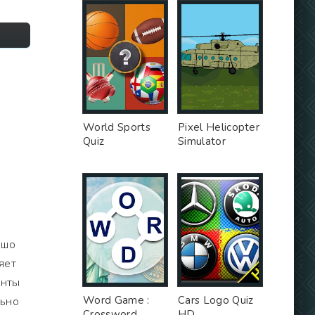
World Sports
Pixel Helicopter
Quiz
Simulator
ошо
яет
енты
Word Game :
Cars Logo Quiz
льно
Crossword
HD