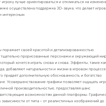
т игроку лучше ориентироваться и откликаться на изменен
также осуществлена поддержка 3D-звука, что делает игро
и интересным.
ы поражает своей красотой и детализированностью.
, тщательно прорисованные персонажи и окружающий ми
который хочется играть снова и снова. Эффекты, такие ка
да, добавляют натуральности и жизни в игровом процессе
то придаёт дополнительную обоснованность и богатство
ане. Усовершенствование графики позволяет ощущать иг
зличной производительностью, предоставляя шанс
ответствующие возможностям данной платформы. Графиче
в зависимости от типа – от реалистичных изображений до