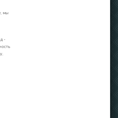
, мы
д -
ность
у,