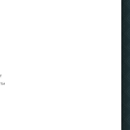
т
сти