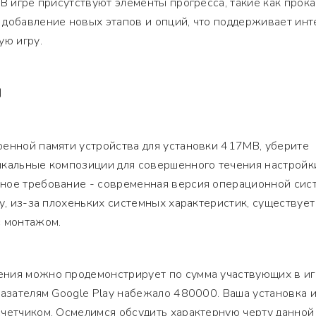
 В игре присутствуют элементы прогресса, такие как прока
 добавление новых этапов и опций, что поддерживает инт
ую игру.
Я
оенной памяти устройства для установки 417MB, уберите
ыкальные композиции для совершенного течения настройк
ное требование - современная версия операционной сис
му, из-за плохеньких системных характеристик, существует
с монтажом.
ния можно продемонстрирует по сумма участвующих в иг
казателям Google Play набежало 480000. Ваша установка 
счетчиком. Осмелимся обсудить характерную черту данной