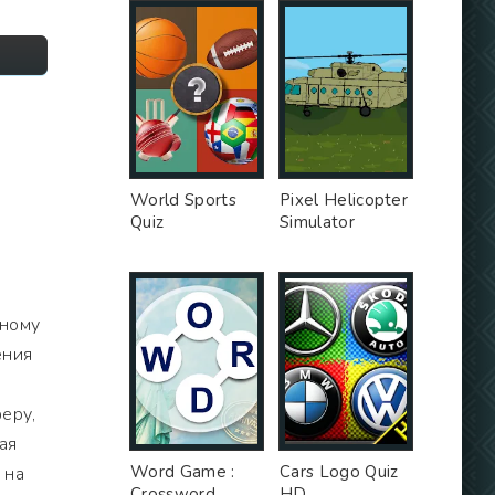
World Sports
Pixel Helicopter
Quiz
Simulator
сному
ения
еру,
ая
Word Game :
Cars Logo Quiz
 на
Crossword
HD