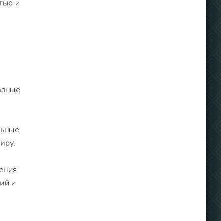
тью и
азные
льные
иру.
ления
ий и