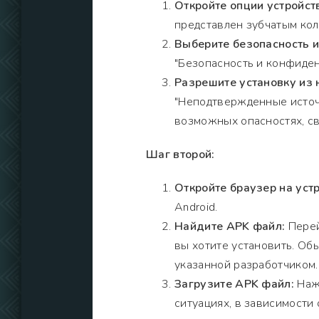
Откройте опции устройст
представлен зубчатым кол
Выберите безопасность 
"Безопасность и конфиден
Разрешите установку из 
"Неподтвержденные источ
возможных опасностях, св
Шаг второй:
Откройте браузер на устр
Android.
Найдите APK файл:
Перей
вы хотите установить. Обы
указанной разработчиком.
Загрузите APK файл:
Нажм
ситуациях, в зависимости