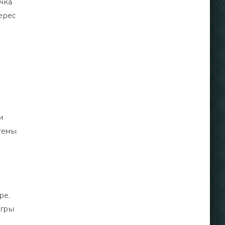
чка
ерес
и
темы.
ре,
игры