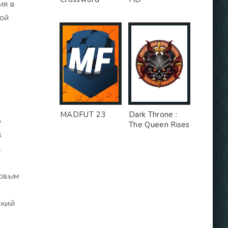
ия в
вой
MADFUT 23
Dark Throne :
р
The Queen Rises
к
.
ровым
ский