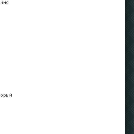
ычно
торый