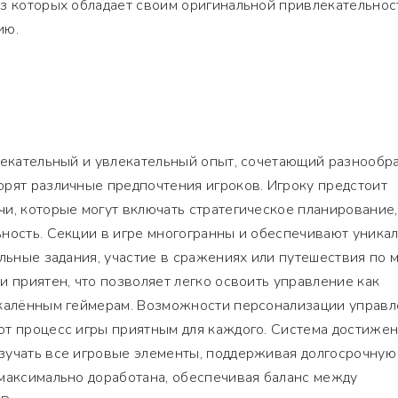
из которых обладает своим оригинальной привлекательнос
ию.
влекательный и увлекательный опыт, сочетающий разнообр
орят различные предпочтения игроков. Игроку предстоит
и, которые могут включать стратегическое планирование,
ьность. Секции в игре многогранны и обеспечивают уника
альные задания, участие в сражениях или путешествия по м
и приятен, что позволяет легко освоить управление как
акалённым геймерам. Возможности персонализации управ
ют процесс игры приятным для каждого. Система достижен
зучать все игровые элементы, поддерживая долгосрочную
 максимально доработана, обеспечивая баланс между