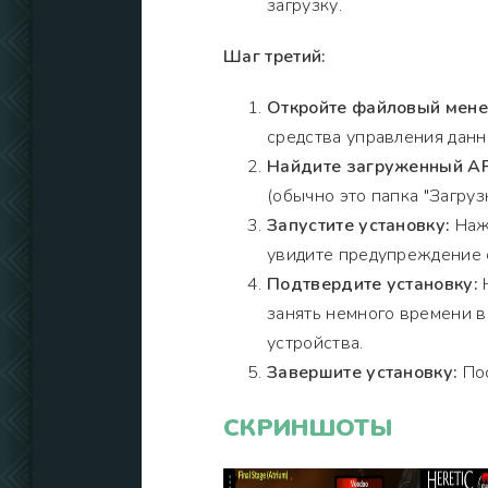
загрузку.
Шаг третий:
Откройте файловый мен
средства управления данн
Найдите загруженный AP
(обычно это папка "Загрузк
Запустите установку:
Нажм
увидите предупреждение о
Подтвердите установку:
Н
занять немного времени 
устройства.
Завершите установку:
Пос
СКРИНШОТЫ