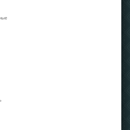
ные
ь