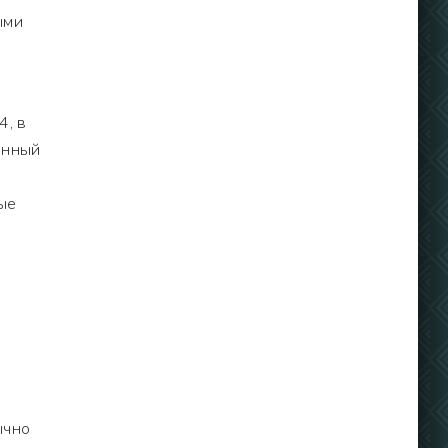
ыми
4, в
анный
ые
ычно