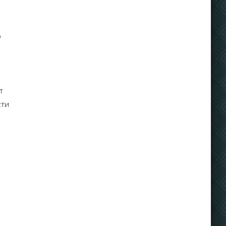
о
т
сти