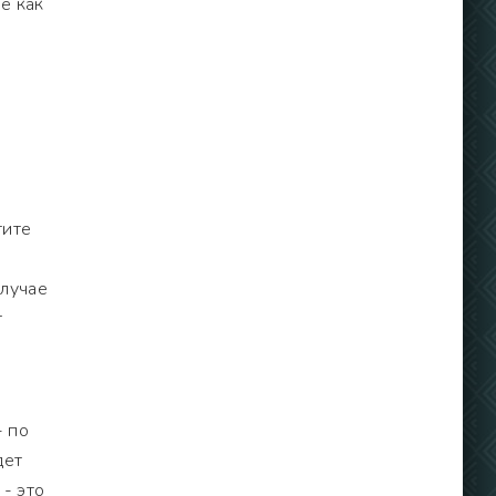
е как
тите
случае
т
- по
дет
- это