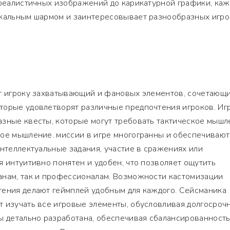
 реалистичных изображений до карикатурной графики, каж
икальным шармом и заинтересовывает разнообразных игро
ет игроку захватывающий и фановых элементов, сочетающ
торые удовлетворят различные предпочтения игроков. Иг
зные квесты, которые могут требовать тактическое мышл
кое мышление. миссии в игре многогранны и обеспечивают
интеллектуальные задания, участие в сражениях или
я интуитивно понятен и удобен, что позволяет ощутить
анам, так и профессионалам. Возможности кастомизации
тения делают геймплей удобным для каждого. Сейсманика
т изучать все игровые элементы, обусловливая долгосроч
ы детально разработана, обеспечивая сбалансированност