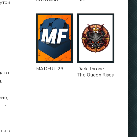
нутри
MADFUT 23
Dark Throne :
дают
The Queen Rises
,
нно,
не.
ся в