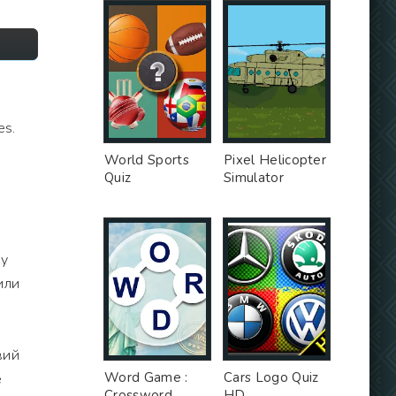
es.
World Sports
Pixel Helicopter
Quiz
Simulator
му
или
вий
Word Game :
Cars Logo Quiz
е
Crossword
HD