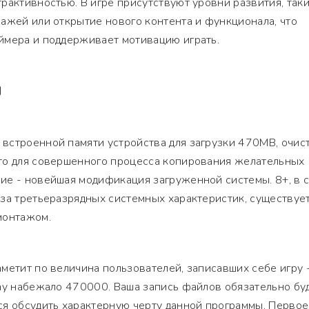
рактивностью. В игре присутствуют уровни развития, таки
ажей или открытие нового контента и функционала, что
ймера и поддерживает мотивацию играть.
Я
встроенной памяти устройства для загрузки 470MB, очис
то для совершенного процесса копирования желательных
ие - новейшая модификация загруженной системы. 8+, в 
за третьеразрядных системных характеристик, существуе
монтажом.
метит по величина пользователей, записавших себе игру 
ay набежало 470000. Ваша запись файлов обязательно бу
я обсудить характерную черту данной программы. Первое 