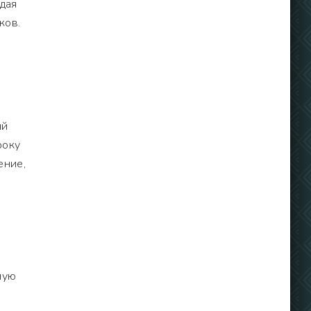
дая
ков.
ий
року
ение,
ную
ь