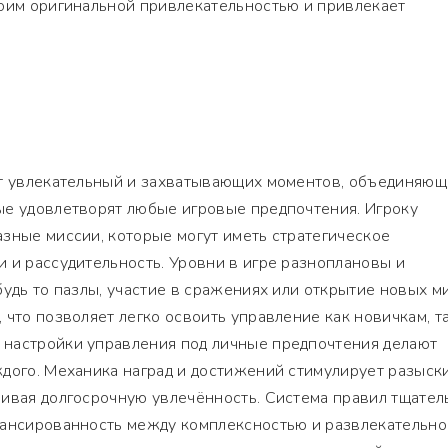
воим оригинальной привлекательностью и привлекает
ет увлекательный и захватывающих моментов, объединяю
ые удовлетворят любые игровые предпочтения. Игроку
зные миссии, которые могут иметь стратегическое
 и рассудительность. Уровни в игре разноплановы и
будь то пазлы, участие в сражениях или открытие новых м
 что позволяет легко освоить управление как новичкам, та
настройки управления под личные предпочтения делают
дого. Механика наград и достижений стимулирует разыск
чивая долгосрочную увлечённость. Система правил тщател
лансированность между комплексностью и развлекательно