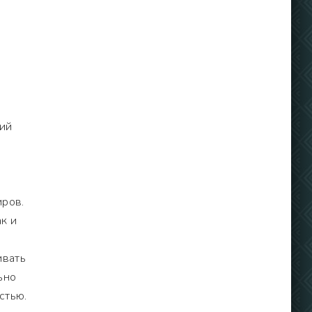
щий
иров.
к и
ивать
ьно
стью.