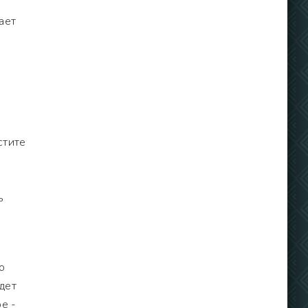
ает
стите
ь
о
дет
е -