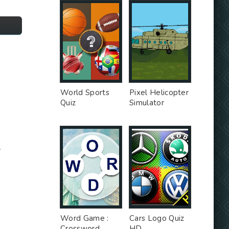
World Sports
Pixel Helicopter
Quiz
Simulator
у
и
Word Game :
Cars Logo Quiz
Crossword
HD