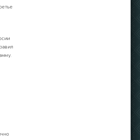
ретье
рсии
правил
амму.
ычно