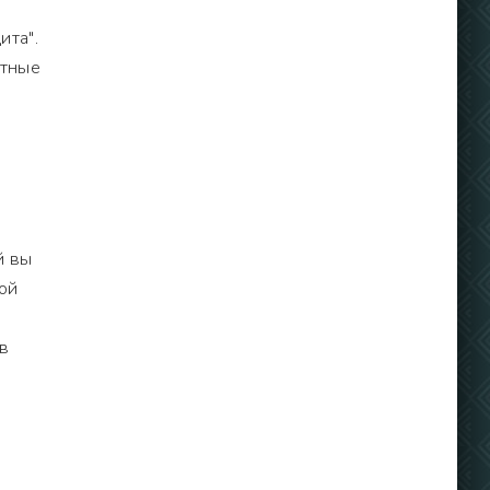
ита".
стные
й вы
ной
 в