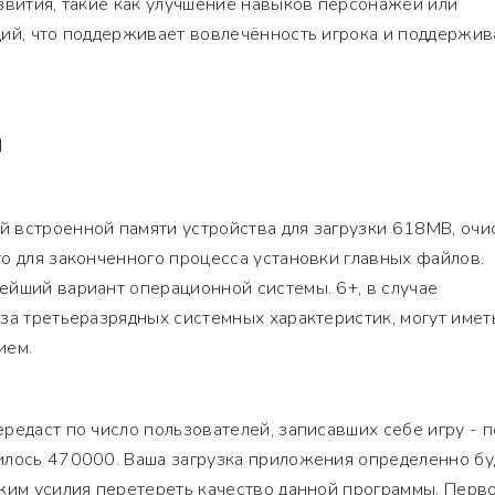
звития, такие как улучшение навыков персонажей или
ций, что поддерживает вовлечённость игрока и поддержив
Я
 встроенной памяти устройства для загрузки 618MB, очи
о для законченного процесса установки главных файлов.
ейший вариант операционной системы. 6+, в случае
за третьеразрядных системных характеристик, могут имет
ием.
редаст по число пользователей, записавших себе игру - п
илось 470000. Ваша загрузка приложения определенно бу
жим усилия перетереть качество данной программы. Перво