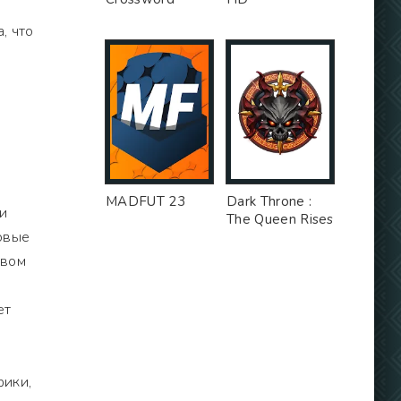
, что
MADFUT 23
Dark Throne :
и
The Queen Rises
товые
овом
ет
фики,