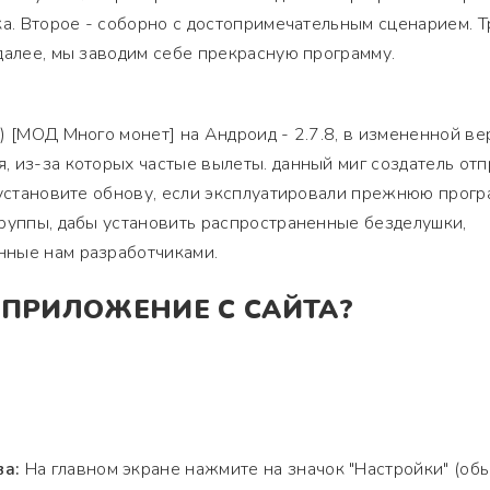
ка. Второе - соборно с достопримечательным сценарием. Т
далее, мы заводим себе прекрасную программу.
) [МОД Много монет] на Андроид - 2.7.8, в измененной ве
 из-за которых частые вылеты. данный миг создатель от
 установите обнову, если эксплуатировали прежнюю прогр
руппы, дабы установить распространенные безделушки,
ные нам разработчиками.
 ПРИЛОЖЕНИЕ С САЙТА?
ва:
На главном экране нажмите на значок "Настройки" (об