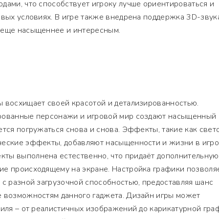
дами, что способствует игроку лучше ориентироваться и
овых условиях. В игре также внедрена поддержка 3D-звука
 еще насыщеннее и интересным.
ы восхищает своей красотой и детализированностью.
рованные персонажи и игровой мир создают насыщенный 
ется погружаться снова и снова. Эффекты, такие как све
ческие эффекты, добавляют насыщенности и жизни в игр
ты выполнена естественно, что придаёт дополнительную
ие происходящему на экране. Настройка графики позволя
 с разной загрузочной способностью, предоставляя шанс
е возможностям данного гаджета. Дизайн игры может
тиля – от реалистичных изображений до карикатурной гра