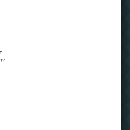
т
сти