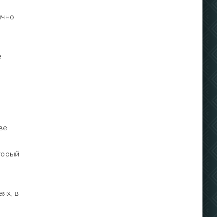
ычно
е
ве
торый
ях, в