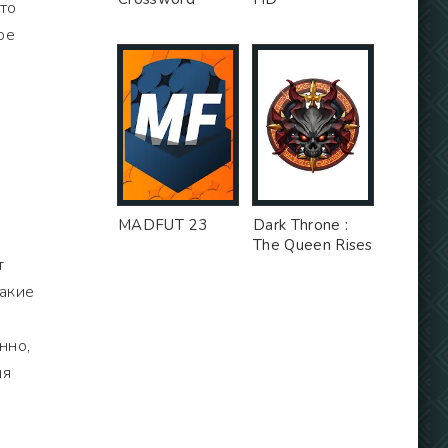
то
ре
MADFUT 23
Dark Throne :
The Queen Rises
т
такие
нно,
ия