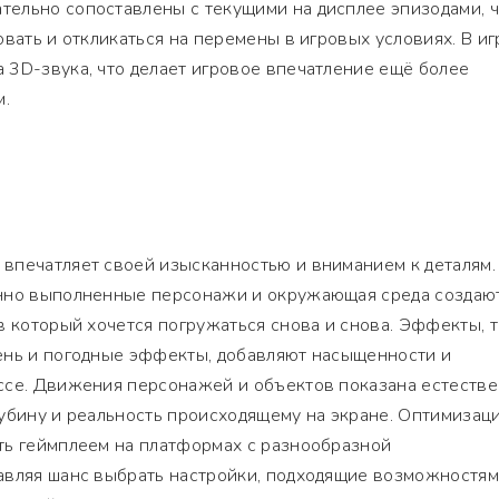
ельно сопоставлены с текущими на дисплее эпизодами, ч
овать и откликаться на перемены в игровых условиях. В иг
 3D-звука, что делает игровое впечатление ещё более
.
впечатляет своей изысканностью и вниманием к деталям.
енно выполненные персонажи и окружающая среда создаю
в который хочется погружаться снова и снова. Эффекты, 
ень и погодные эффекты, добавляют насыщенности и
ссе. Движения персонажей и объектов показана естестве
убину и реальность происходящему на экране. Оптимизац
ть геймплеем на платформах с разнообразной
авляя шанс выбрать настройки, подходящие возможностям