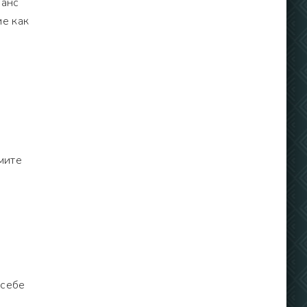
ланс
ие как
мите
 себе