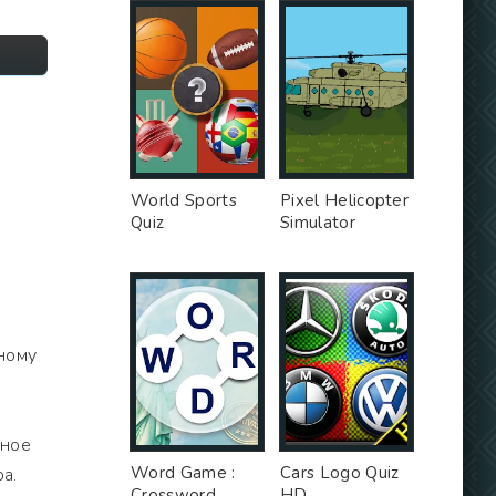
World Sports
Pixel Helicopter
Quiz
Simulator
ному
жное
Word Game :
Cars Logo Quiz
а.
Crossword
HD