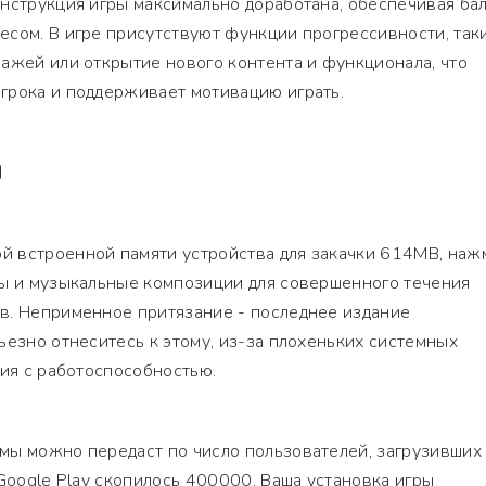
нструкция игры максимально доработана, обеспечивая ба
сом. В игре присутствуют функции прогрессивности, так
ажей или открытие нового контента и функционала, что
грока и поддерживает мотивацию играть.
Я
 встроенной памяти устройства для закачки 614MB, наж
ры и музыкальные композиции для совершенного течения
в. Неприменное притязание - последнее издание
ьезно отнеситесь к этому, из-за плохеньких системных
вия с работоспособностью.
мы можно передаст по число пользователей, загрузивших
 Google Play скопилось 400000. Ваша установка игры