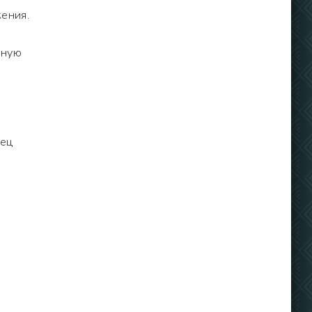
ения.
нную
рец