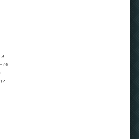
Вы
ние.
т
сти