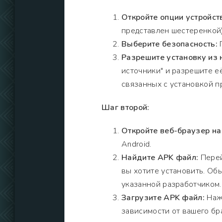
Откройте опции устройст
представлен шестеренкой)
Выберите безопасность:
П
Разрешите установку из 
источники" и разрешите е
связанных с установкой п
Шаг второй:
Откройте веб-браузер на
Android.
Найдите APK файл:
Перей
вы хотите установить. Обы
указанной разработчиком.
Загрузите APK файл:
Нажм
зависимости от вашего бр