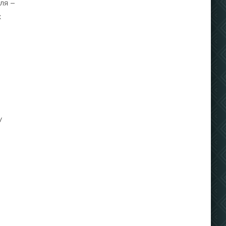
ля –
х
у