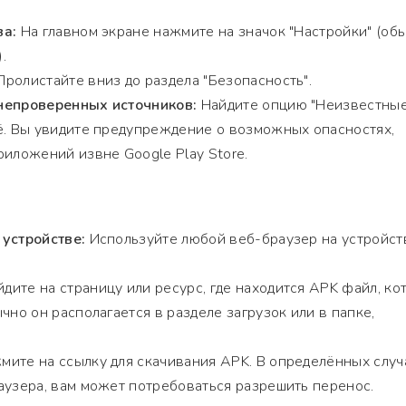
ва:
На главном экране нажмите на значок "Настройки" (об
.
ролистайте вниз до раздела "Безопасность".
непроверенных источников:
Найдите опцию "Неизвестны
ё. Вы увидите предупреждение о возможных опасностях,
риложений извне Google Play Store.
 устройстве:
Используйте любой веб-браузер на устройст
дите на страницу или ресурс, где находится APK файл, ко
чно он располагается в разделе загрузок или в папке,
ите на ссылку для скачивания APK. В определённых случа
аузера, вам может потребоваться разрешить перенос.