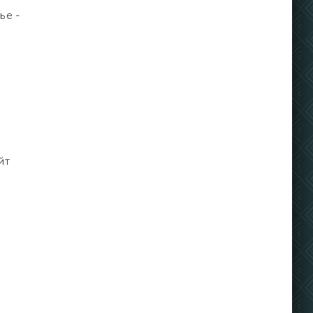
ье -
йт