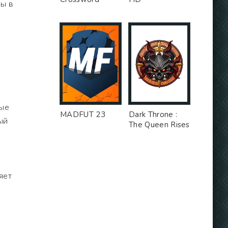
ны в
ные
MADFUT 23
Dark Throne :
ый
The Queen Rises
яет