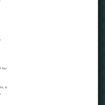
"
.
й вы
х, в
ь