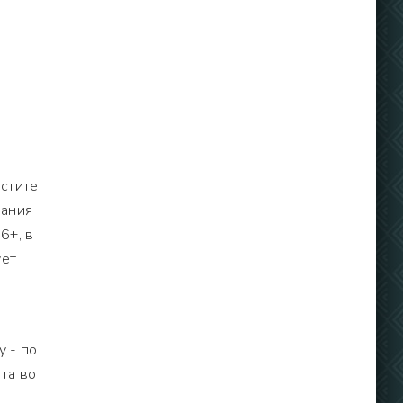
стите
вания
6+, в
ует
у - по
та во