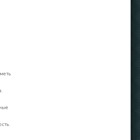
иметь
в.
чные
сть.