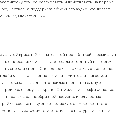
гчает игроку точнее реагировать и действовать на переме
е осуществлена поддержка объемного аудио, что делает
ющим и увлекательным.
изуальной красотой и тщательной проработкой. Премиаль
енные персонажи и ландшафт создают богатый и энергичн
овать снова и снова. Спецэффекты, такие как освещение,
, добавляют насыщенности и динамичности в игровом
ты показана плавно, что придаёт дополнительную
е происходящему на экране. Оптимизация графики позвол
 аппаратах с разнообразной производительностью,
стройки, соответствующие возможностям конкретного
 меняться в зависимости от стиля – от натуралистичных