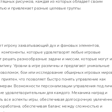
тяшных рисунков, каждая из которых обладает своим
тью и привлекает разные целевые группы.
ет игроку захватывающий дух и фановых элементов,
 компоненты, которые удовлетворят любые игровые
т решать разнообразные задачи и миссии, которые могут 
итику. Уровни в игре различны и предлагают уникальные
ловоломок, бои или исследование обширных игровых миро
 приятен, что позволяет быстро понять управление как
еймерам. Возможности персонализации управления под ли
ие удовлетворительным для каждого. Механика наград и
ь все аспекты игры, обеспечивая долгосрочную увлечённо
роработана, обеспечивая баланс между сложностью и