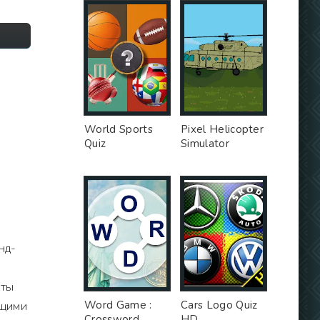
World Sports
Pixel Helicopter
Quiz
Simulator
нд-
нты
Word Game :
Cars Logo Quiz
ущими
Crossword
HD