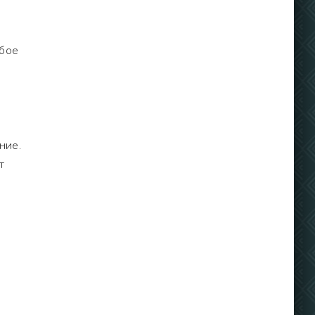
бое
ние.
т