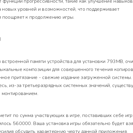
т функции прогрессивности, такие как улучшение навыков
 новых уровней и возможностей, что поддерживает
и поощряет к продолжению игры.
Я
встроенной памяти устройства для установки 793MB, очи
зыкальные композиции для совершенного течения копиро
ное притязание - свежие издание загруженной системы. 
сь, из-за третьеразрядных системных значений, существ
с монтированием.
етит по сумма участвующих в игре, поставивших себе игр
лось 560000. Ваша установка игры обязательно будет взя
силия обсудить характерную черту данной приложения.