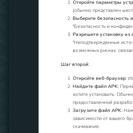
Откройте параметры устр
(обычно представлен шест
Выберите безопасность 
"Безопасность и конфиден
Разрешите установку из 
"Неподтвержденные источ
возможных рисках, связан
Шаг второй:
Откройте веб-браузер:
Ис
Найдите файл APK:
Перей
хотите установить. Обычно
предоставленной разрабо
Загрузите файл APK:
Нажм
зависимости от вашего бр
скачивание.