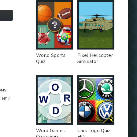
World Sports
Pixel Helicopter
Quiz
Simulator
ому
и или
Word Game :
Cars Logo Quiz
Crossword
HD