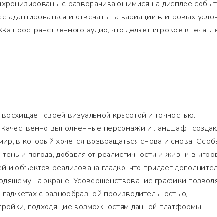
хронизированы с разворачивающимися на дисплее событ
ее адаптироваться и отвечать на вариации в игровых услов
ка пространственного аудио, что делает игровое впечатл
восхищает своей визуальной красотой и точностью.
 качественно выполненные персонажи и ландшафт созда
ир, в который хочется возвращаться снова и снова. Осо
 тень и погода, добавляют реалистичности и жизни в игро
й и объектов реализована гладко, что придаёт дополните
одящему на экране. Усовершенствование графики позвол
 гаджетах с разнообразной производительностью,
стройки, подходящие возможностям данной платформы.