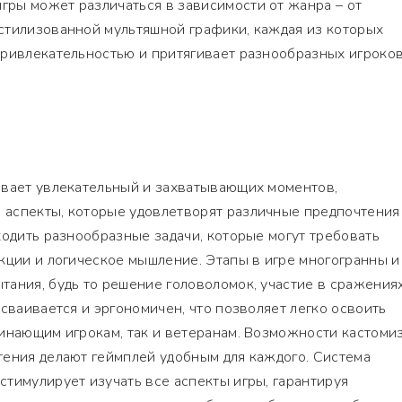
ры может различаться в зависимости от жанра – от
стилизованной мультяшной графики, каждая из которых
привлекательностью и притягивает разнообразных игроков
ивает увлекательный и захватывающих моментов,
аспекты, которые удовлетворят различные предпочтения
ходить разнообразные задачи, которые могут требовать
кции и логическое мышление. Этапы в игре многогранны и
ания, будь то решение головоломок, участие в сражения
усваивается и эргономичен, что позволяет легко освоить
чинающим игрокам, так и ветеранам. Возможности кастоми
тения делают геймплей удобным для каждого. Система
тимулирует изучать все аспекты игры, гарантируя