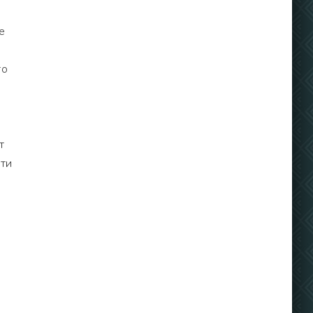
е
то
т
сти