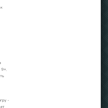
ак
я
 9+,
еть
гру -
дет