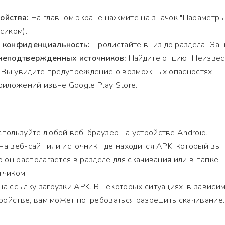
ойства:
На главном экране нажмите на значок "Параметры
сиком).
и конфиденциальность:
Пролистайте вниз до раздела "Защ
 неподтвержденных источников:
Найдите опцию "Неизве
. Вы увидите предупреждение о возможных опасностях,
риложений извне Google Play Store.
пользуйте любой веб-браузер на устройстве Android.
а веб-сайт или источник, где находится APK, который вы
 он располагается в разделе для скачивания или в папке,
тчиком.
а ссылку загрузки APK. В некоторых ситуациях, в зависи
тройстве, вам может потребоваться разрешить скачивание.