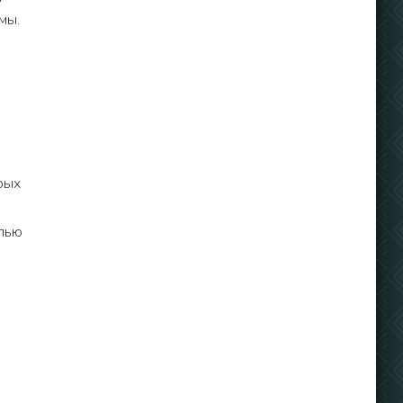
мы.
рых
елью