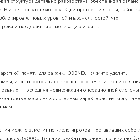
вая структура детально разработана, обеспечивая баланс
 В игре присутствуют функции прогрессивности, такие к
азблокировка новых уровней и возможностей, что
грока и поддерживает мотивацию играть.
Я
аратной памяти для закачки 303MB, нажмите удалить
раммы, игры и фото для совершенного течения копировани
правило - последняя модификация операционной системы.
из-за третьеразрядных системных характеристик, могут им
нием.
ия можно заметит по число игроков, поставивших себе и
копилось 390000. Ваша загрузка приложения очевидно бу