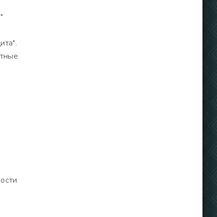
"
ита".
стные
мости