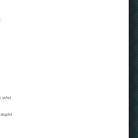
.
х или
зации