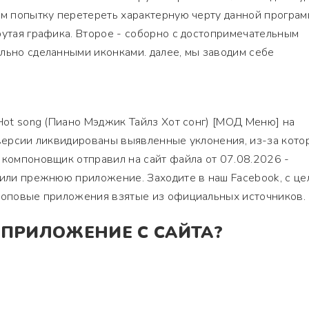
ем попытку перетереть характерную черту данной програм
рутая графика. Второе - соборно с достопримечательным
льно сделанными иконками. далее, мы заводим себе
 Hot song (Пиано Мэджик Тайлз Хот сонг) [МОД Меню] на
 версии ликвидированы выявленные уклонения, из-за кото
 компоновщик отправил на сайт файла от 07.08.2026 -
зили прежнюю приложение. Заходите в наш Facebook, с ц
 топовые приложения взятые из официальных источников.
 ПРИЛОЖЕНИЕ С САЙТА?