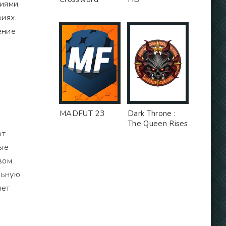
иями,
иях.
ение
MADFUT 23
Dark Throne :
The Queen Rises
ют
бые
вом
льную
яет