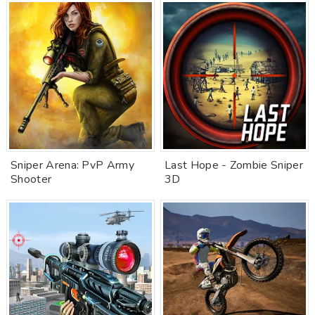
Sniper Arena: PvP Army
Last Hope - Zombie Sniper
Shooter
3D