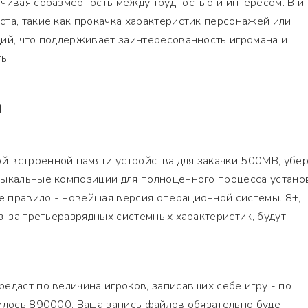
чивая соразмерность между трудностью и интересом. В и
та, такие как прокачка характеристик персонажей или
ий, что поддерживает заинтересованность игромана и
ь.
Я
 встроенной памяти устройства для закачки 500MB, убе
зыкальные композиции для полноценного процесса устано
 правило - новейшая версия операционной системы. 8+,
из-за третьеразрядных системных характеристик, будут
едаст по величина игроков, записавших себе игру - по
илось 890000. Ваша запись файлов обязательно будет