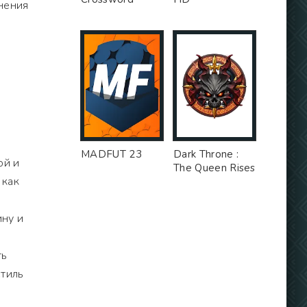
енения
MADFUT 23
Dark Throne :
ой и
The Queen Rises
 как
ину и
ть
стиль