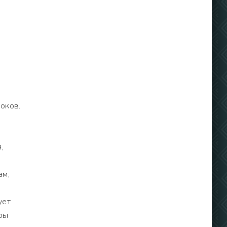
оков.
,
ам,
ует
ры