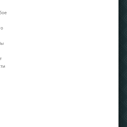
бое
то
Вы
т
сти