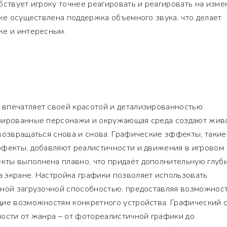
бствует игроку точнее реагировать и реагировать на изм
кже осуществлена поддержка объемного звука, что делает
же и интересным.
впечатляет своей красотой и детализированностью.
зированные персонажи и окружающая среда создают жив
возвращаться снова и снова. Графические эффекты, такие
ффекты, добавляют реалистичности и движения в игровом
ты выполнена плавно, что придаёт дополнительную глуб
 экране. Настройка графики позволяет использовать
зной загрузочной способностью, предоставляя возможнос
щие возможностям конкретного устройства. Графический 
ости от жанра – от фотореалистичной графики до