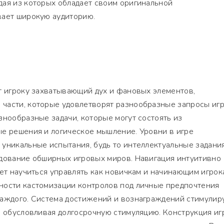
дая из которых обладает своим оригинальной
вает широкую аудиторию.
т игроку захватывающий дух и фановых элементов,
части, которые удовлетворят разнообразные запросы игр
знообразные задачи, которые могут состоять из
ые решения и логическое мышление. Уровни в игре
уникальные испытания, будь то интеллектуальные задания
едование обширных игровых миров. Навигация интуитивно
яет научиться управлять как новичкам и начинающим игрок
ности кастомизации контролов под личные предпочтения
каждого. Система достижений и вознаграждений стимулир
, обусловливая долгосрочную стимуляцию. Конструкция иг