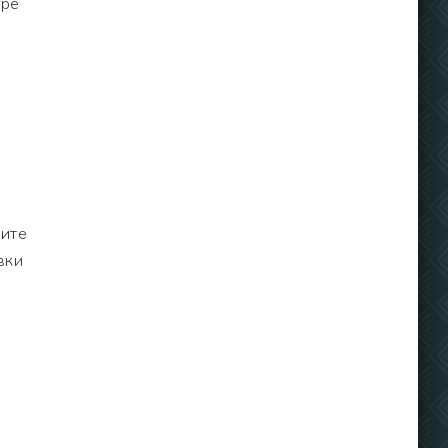
гре
рите
вки