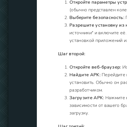
Откройте параметры устр
(обычно представлен коле
Выберите безопасность:
П
Разрешите установку из
источники" и включите её
установкой приложений из
Шаг второй:
Откройте веб-браузер:
Ис
Найдите APK:
Перейдите н
установить. Обычно он ра
разработчиком.
Загрузите APK:
Нажмите н
зависимости от вашего бр
загрузку.
Шаг третий: