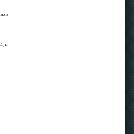
ными
4, в