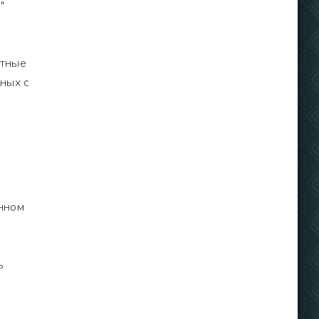
"
стные
ных с
енном
ь