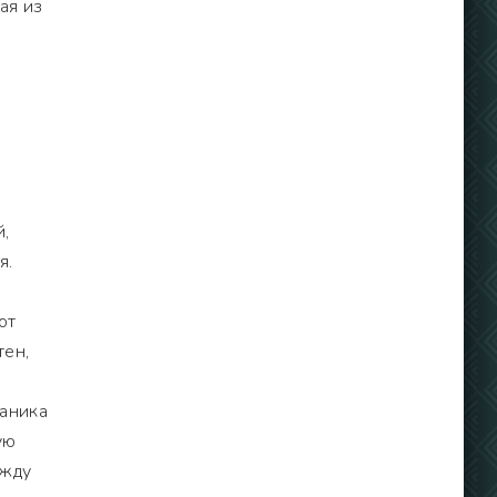
ая из
,
я.
,
ют
тен,
маника
ую
ежду