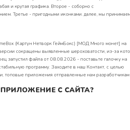
бая и крутая графика. Второе - соборно с
ием. Третье - пригодными иконками. далее, мы принимае
meBox (Картун Нетворк ГеймБокс) [МОД Много монет] на
 версии сокращены выявленные шероховатости, из-за кот
рец запустил файла от 08.08.2026 - поставьте галочку на
стабильную программу. Заходите в наш Контакт, с целью
и, топовые приложения отправленные нам разработчикам
 ПРИЛОЖЕНИЕ С САЙТА?