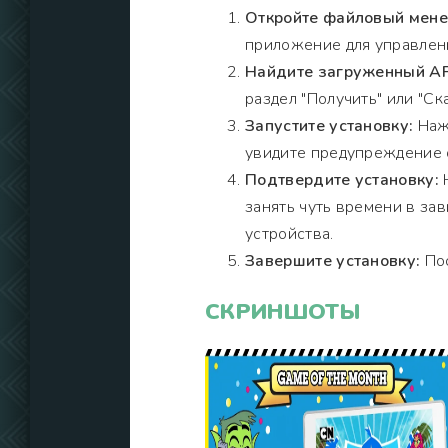
Откройте файловый мен
приложение для управлен
Найдите загруженный A
раздел "Получить" или "Ска
Запустите установку:
Нажм
увидите предупреждение о
Подтвердите установку:
Н
занять чуть времени в за
устройства.
Завершите установку:
Пос
СКРИНШОТЫ