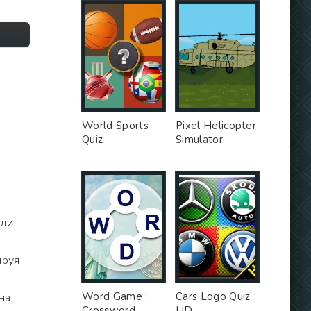
World Sports
Pixel Helicopter
Quiz
Simulator
или
ируя
Word Game :
Cars Logo Quiz
на
Crossword
HD