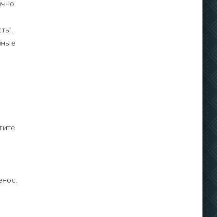
ычно
ть".
нные
тите
енос.