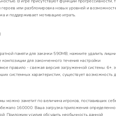
ностью. В игре присутствуют функции прогрессивности, 
 героев или разблокировка новых уровней и возможносте
ока и поддерживает мотивацию играть.
Я
ратной памяти для закачки 590MB, нажмите удалить лишн
е композиции для законченного течения настройки
мое правило - свежая версия загруженной системы. 6+, э
оших системных характеристик, существует возможность 
мы можно заметит по величина игроков, поставивших себ
 набежало 160000. Ваша загрузка приложения определенно
бой. Приложим усилия обсудить необычность данной