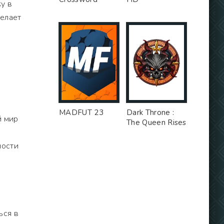
у в
делает
.
MADFUT 23
Dark Throne :
й мир
The Queen Rises
ности
ься в