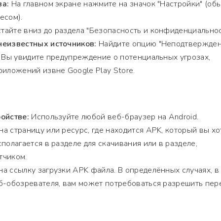
ва:
На главном экране нажмите на значок "Настройки" (об
есом).
тайте вниз до раздела "Безопасность и конфиденциальнос
неизвестных источников:
Найдите опцию "Неподтвержде
. Вы увидите предупреждение о потенциальных угрозах,
риложений извне Google Play Store.
ойстве:
Используйте любой веб-браузер на Android.
а страницу или ресурс, где находится APK, который вы хо
полагается в разделе для скачивания или в разделе,
тчиком.
а ссылку загрузки APK файла. В определённых случаях, в
б-обозревателя, вам может потребоваться разрешить пер