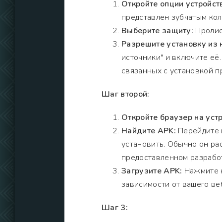
Откройте опции устройст
представлен зубчатым кол
Выберите защиту:
Пролис
Разрешите установку из 
источники" и включите её
связанных с установкой п
Шаг второй:
Откройте браузер на устр
Найдите APK:
Перейдите н
установить. Обычно он рас
предоставленном разрабо
Загрузите APK:
Нажмите н
зависимости от вашего ве
Шаг 3: