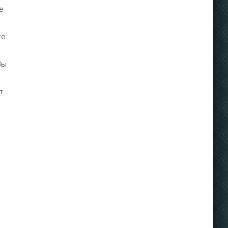
е
то
Вы
т