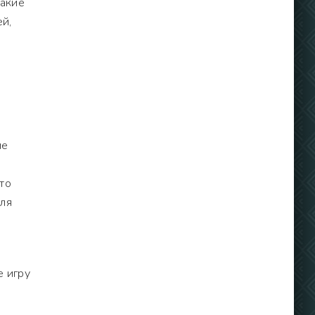
такие
й,
ие
то
для
е игру