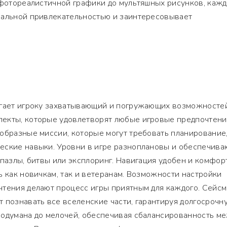
 фотореалистичной графики до мультяшных рисунков, кажд
нальной привлекательностью и заинтересовывает
агает игроку захватывающий и погружающих возможностей
екты, которые удовлетворят любые игровые предпочтени
образные миссии, которые могут требовать планирование
еские навыки. Уровни в игре разноплановы и обеспечива
 пазлы, битвы или эксплоринг. Навигация удобен и комфор
ь как новичкам, так и ветеранам. Возможности настройки
чтения делают процесс игры приятным для каждого. Сейс
 познавать все вселенские части, гарантируя долгосрочн
родумана до мелочей, обеспечивая сбалансированность м