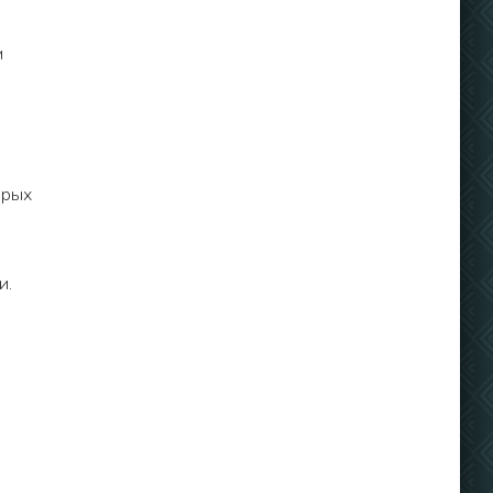
м
орых
и.