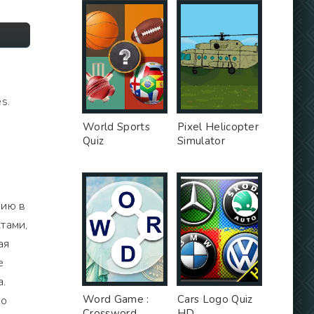
s.
World Sports
Pixel Helicopter
Quiz
Simulator
нию в
тами,
ая
е
а.
Word Game :
Cars Logo Quiz
то
Crossword
HD