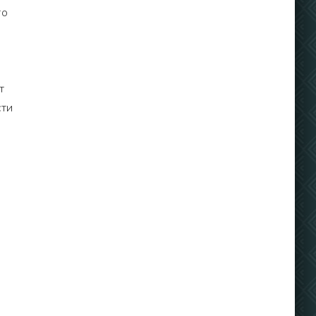
то
т
сти