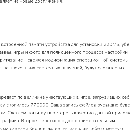
вляет на новые достижения.
Я
встроенной памяти устройства для установки 220MB, убе
аммы, игры и фото для полноценного процесса настройки
ритязание - свежая модификация операционной системы.
из-за плохеньких системных значений, будут сложности с
редаст по величина участвующих в игре, загрузивших себ
Play скопилось 770000. Ваша запись файлов очевидно буде
ом. Сделаем попытку перетереть качество данной прилож
я графика. Второе - воедино с достопримечательным
ыми схемами кнопок. далее, мы заводим себе отменную