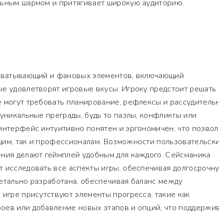
льным шармом и притягивает широкую аудиторию.
ахватывающий и фановых элементов, включающий
е удовлетворят игровые вкусы. Игроку предстоит решать
 могут требовать планирование, рефлексы и рассудительн
 уникальные преграды, будь то пазлы, конфликты или
интерфейс интуитивно понятен и эргономичен, что позвол
щим, так и профессионалам. Возможности пользовательск
ения делают геймплей удобным для каждого. Сейсманика
т исследовать все аспекты игры, обеспечивая долгосрочн
етально разработана, обеспечивая баланс между
 игре присутствуют элементы прогресса, такие как
оев или добавление новых этапов и опций, что поддержи