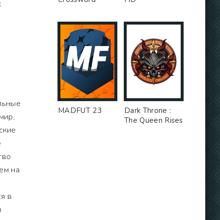
х
льные
MADFUT 23
Dark Throne :
мир,
The Queen Rises
еские
е
тво
ем на
я в
з