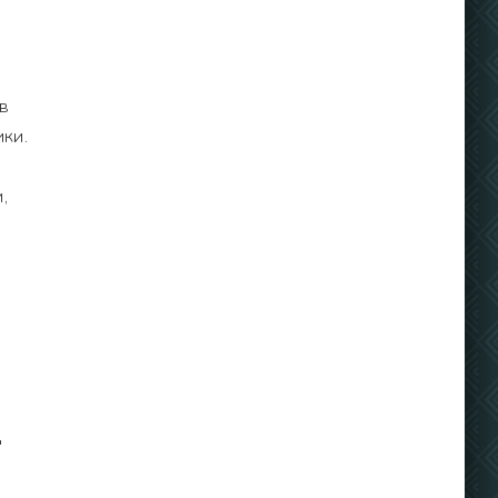
 в
ки.
,
"