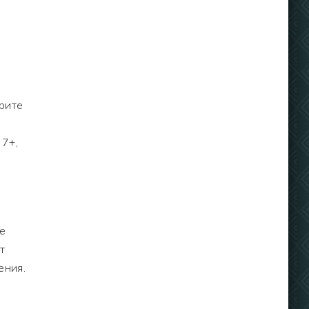
рите
 7+,
е
т
ения.