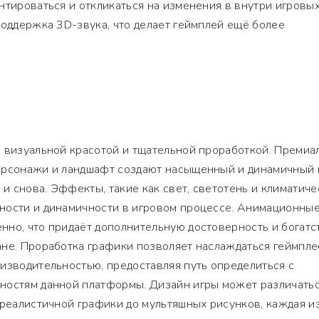
нтироваться и откликаться на изменения в внутри игровы
поддержка 3D-звука, что делает геймплей ещё более
й визуальной красотой и тщательной проработкой. Премиа
ерсонажи и ландшафт создают насыщенный и динамичный 
 и снова. Эффекты, такие как свет, светотень и климатич
ности и динамичности в игровом процессе. Анимационны
нно, что придаёт дополнительную достоверность и богатс
ане. Проработка графики позволяет наслаждаться геймпле
изводительностью, предоставляя путь определиться с
ностям данной платформы. Дизайн игры может различатьс
ореалистичной графики до мультяшных рисунков, каждая и