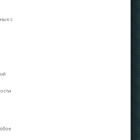
ных с
ной
мости
любое