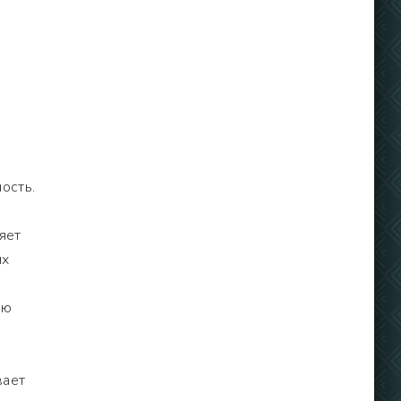
ость.
яет
их
ую
вает