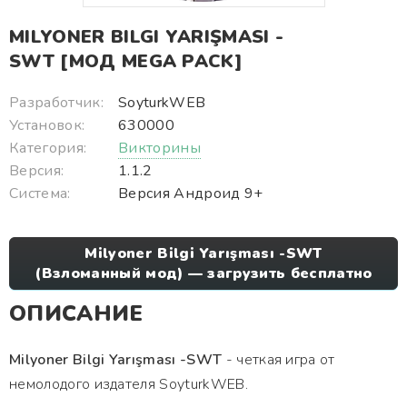
MILYONER BILGI YARIŞMASI -
SWT [МОД MEGA PACK]
Разработчик:
SoyturkWEB
Установок:
630000
Категория:
Викторины
Версия:
1.1.2
Система:
Версия Андроид 9+
Milyoner Bilgi Yarışması -SWT
(Взломанный мод) — загрузить бесплатно
ОПИСАНИЕ
Milyoner Bilgi Yarışması -SWT
- четкая игра от
немолодого издателя SoyturkWEB.