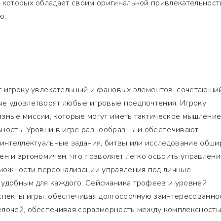
з которых обладает своим оригинальной привлекательност
ю.
ет игроку увлекательный и фановых элементов, сочетающи
ые удовлетворят любые игровые предпочтения. Игроку
зные миссии, которые могут иметь тактическое мышление
ьность. Уровни в игре разнообразны и обеспечивают
 интеллектуальные задания, битвы или исследование обш
ен и эргономичен, что позволяет легко освоить управлени
озможности персонализации управления под личные
 удобным для каждого. Сейсманика трофеев и уровней
спекты игры, обеспечивая долгосрочную заинтересованнос
елочей, обеспечивая соразмерность между комплексность