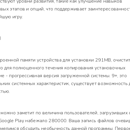
тствуют уровни развития, такие как улучшение навыков
вых этапов и опций, что поддерживает заинтересованнос
йшую игру.
Я
роенной памяти устройства для установки 291MB, очисти
то для полноценного течения копирования установочных
е - прогрессивная версия загруженной системы. 9+, это
ьких системных характеристик, существует возможность 
стью.
 можно заметит по величина пользователей, загрузивших 
 Google Play набежало 280000. Ваша запись файлов очеви
смелимся обсудить необычность данной программы. Перво