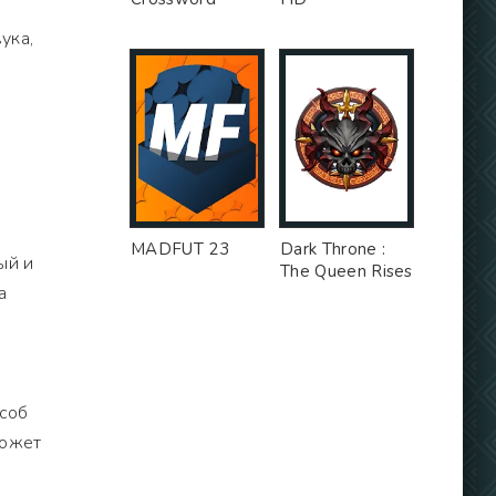
ука,
MADFUT 23
Dark Throne :
ый и
The Queen Rises
а
особ
может