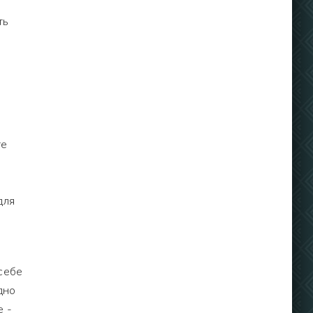
ть
те
для
себе
дно
е -