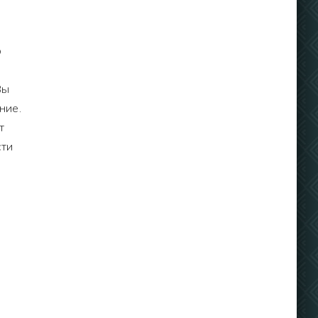
о
Вы
ние.
т
сти