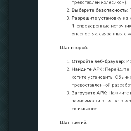
представлен колесиком).
Выберите безопасность:
П
Разрешите установку из
"Непроверенные источник
опасностях, связанных с 
Шаг второй:
Откройте веб-браузер:
Ис
Найдите APK:
Перейдите н
хотите установить. Обычно
предоставленной разрабо
Загрузите APK:
Нажмите н
зависимости от вашего ве
скачивание.
Шаг третий: