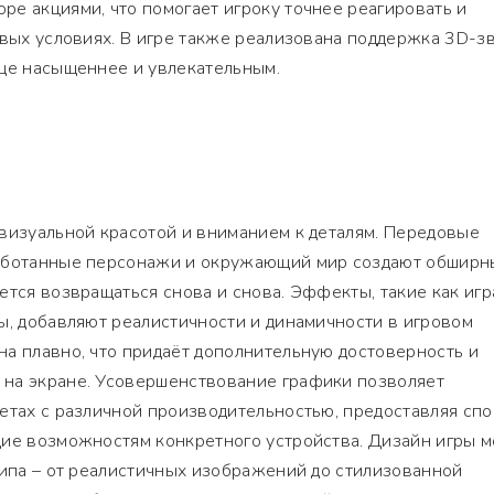
е акциями, что помогает игроку точнее реагировать и
овых условиях. В игре также реализована поддержка 3D-зв
еще насыщеннее и увлекательным.
визуальной красотой и вниманием к деталям. Передовые
работанные персонажи и окружающий мир создают обширн
ется возвращаться снова и снова. Эффекты, такие как игр
ы, добавляют реалистичности и динамичности в игровом
а плавно, что придаёт дополнительную достоверность и
на экране. Усовершенствование графики позволяет
етах с различной производительностью, предоставляя сп
щие возможностям конкретного устройства. Дизайн игры 
типа – от реалистичных изображений до стилизованной