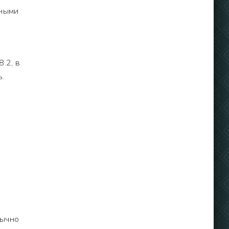
дными
8.2, в
.
бычно