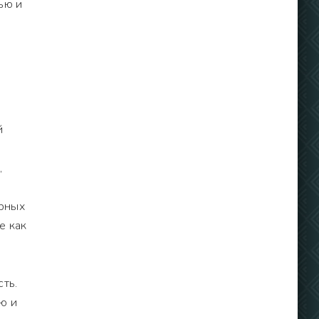
ью и
й
,
ирных
е как
ть.
ю и