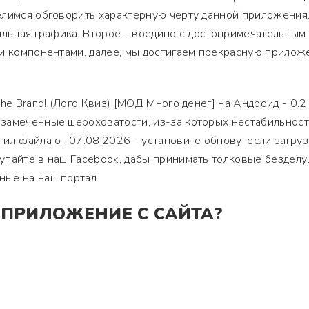
елимся обговорить характерную черту данной приложения
ильная графика. Второе - воедино с достопримечательным
и компонентами. далее, мы достигаем прекрасную прилож
he Brand! (Лого Квиз) [МОД Много денег] на Андроид - 0.2.
замеченные шероховатости, из-за которых нестабильност
ил файла от 07.08.2026 - установите обнову, если загру
пайте в наш Facebook, дабы принимать толковые безделу
ые на наш портал.
 ПРИЛОЖЕНИЕ С САЙТА?