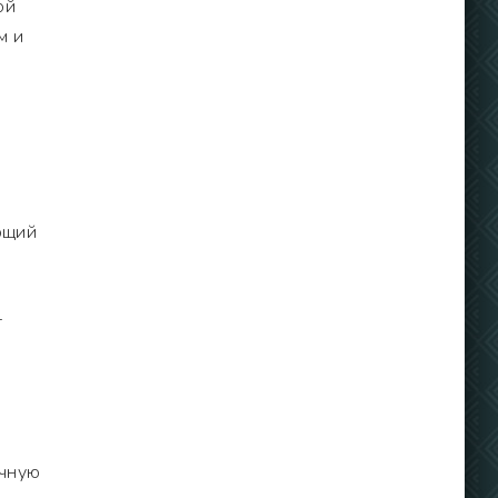
ой
м и
ющий
т
и
очную