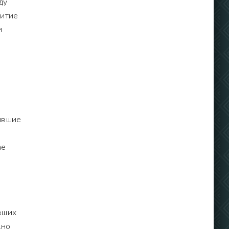
ду
витие
и
ившие
ае
вших
дно