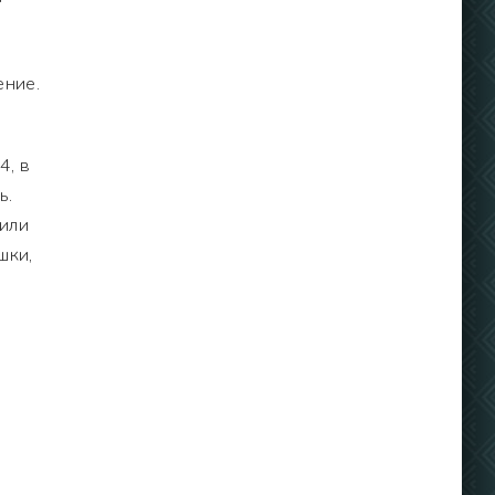
.
ение.
4, в
ь.
зили
шки,