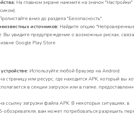
йства:
На главном экране нажмите на значок "Настройки"
сиком).
ролистайте вниз до раздела "Безопасность".
неизвестных источников:
Найдите опцию "Непроверенны
ё. Вы увидите предупреждение о возможных рисках, связ
извне Google Play Store.
 устройстве:
Используйте любой браузер на Android.
а страницу или ресурс, где находится APK, который вы хо
сполагается в секции загрузок или в папке, предоставленн
а ссылку загрузки файла APK. В некоторых ситуациях, в
б-обозревателя, вам может потребоваться разрешить пер