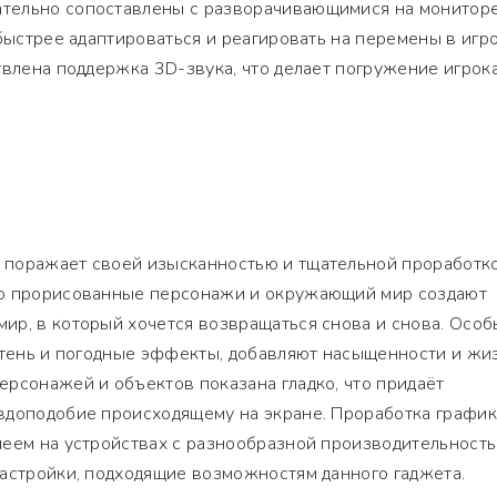
тельно сопоставлены с разворачивающимися на монитор
 быстрее адаптироваться и реагировать на перемены в игр
твлена поддержка 3D-звука, что делает погружение игрок
поражает своей изысканностью и тщательной проработко
но прорисованные персонажи и окружающий мир создают
ир, в который хочется возвращаться снова и снова. Осо
отень и погодные эффекты, добавляют насыщенности и жи
рсонажей и объектов показана гладко, что придаёт
вдоподобие происходящему на экране. Проработка графи
леем на устройствах с разнообразной производительность
настройки, подходящие возможностям данного гаджета.