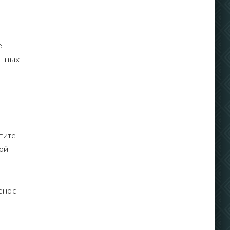
е
анных
тите
ой
енос.