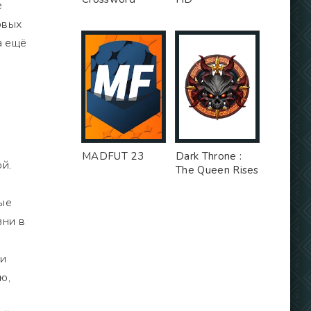
е
овых
а ещё
MADFUT 23
Dark Throne :
й.
The Queen Rises
бые
зни в
ки
ю,