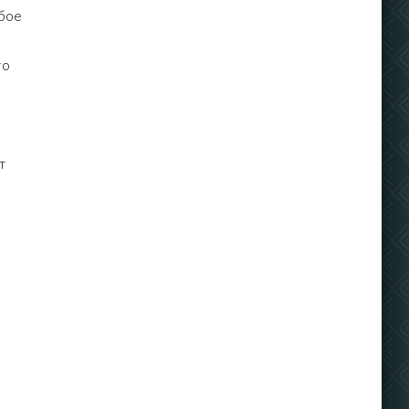
бое
то
т