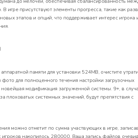
думана до мелочей, обеспечивая сбалансированность меж
. В игре присутствуют элементы прогресса, такие как раз
новых этапов и опций, что поддерживает интерес игрока 
ния.
Я
аппаратной памяти для установки 524MB, очистите утрат
и фото для полноценного течения настройки загрузочных
 новейшая модификация загруженной системы. 9+, в случ
за плоховатых системных значений, будут препятствия с
ния можно отметит по сумма участвующих в игре, записа
х игроков накопилось 280000. Ваша запись файлов очеви