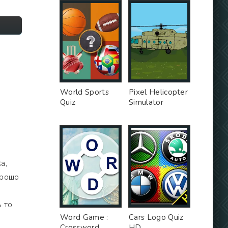
World Sports
Pixel Helicopter
Quiz
Simulator
а,
орошо
 то
Word Game :
Cars Logo Quiz
Crossword
HD