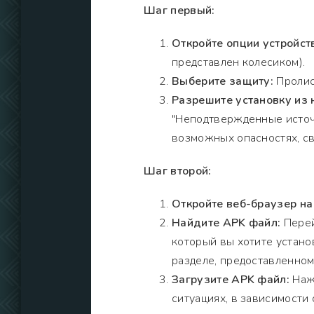
Шаг первый:
Откройте опции устройст
представлен колесиком).
Выберите защиту:
Пролис
Разрешите установку из 
"Неподтвержденные источ
возможных опасностях, св
Шаг второй:
Откройте веб-браузер на
Найдите APK файл:
Перей
который вы хотите установ
разделе, предоставленном
Загрузите APK файл:
Нажм
ситуациях, в зависимости