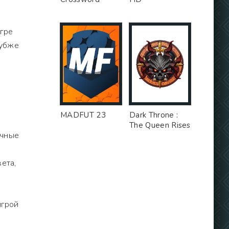
гре
лубже
MADFUT 23
Dark Throne :
The Queen Rises
ичные
ета,
игрой