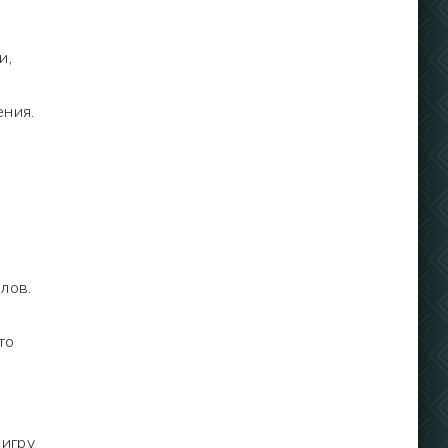
и,
ения.
лов.
то
 игру