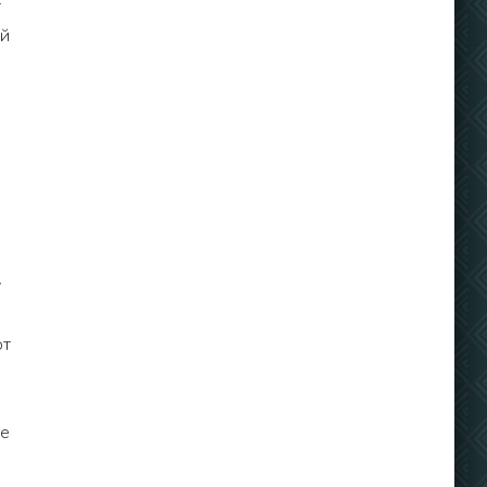
т
ой
у
ют
ые