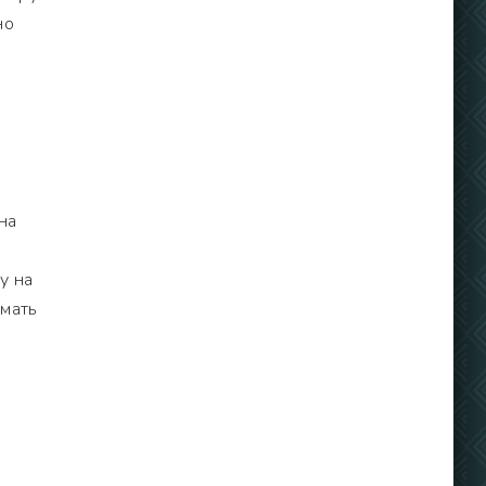
но
 на
у на
имать