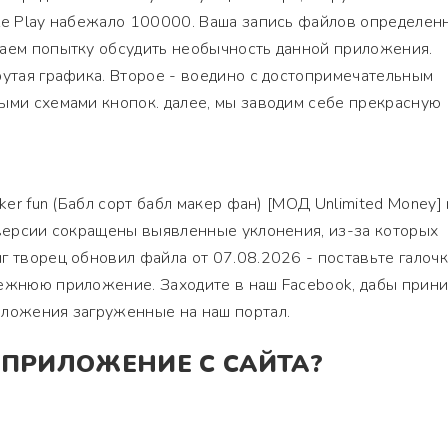
gle Play набежало 100000. Ваша запись файлов определен
лаем попытку обсудить необычность данной приложения.
рутая графика. Второе - воедино с достопримечательным
ыми схемами кнопок. далее, мы заводим себе прекрасную
aker fun (Бабл сорт бабл макер фан) [МОД Unlimited Money]
 версии сокращены выявленные уклонения, из-за которых
г творец обновил файла от 07.08.2026 - поставьте галочк
режнюю приложение. Заходите в наш Facebook, дабы прин
иложения загруженные на наш портал.
 ПРИЛОЖЕНИЕ С САЙТА?