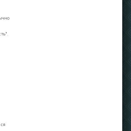
ычно
ть".
ься