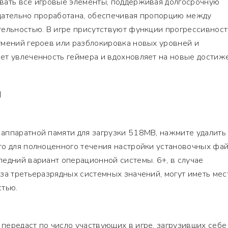
вать все игровые элементы, поддерживая долгосрочную
щательно проработана, обеспечивая пропорцию между
ельностью. В игре присутствуют функции прогрессивност
умений героев или разблокировка новых уровней и
ет увлеченность геймера и вдохновляет на новые достиж
Я
аппаратной памяти для загрузки 518MB, нажмите удалить
то для полноценного течения настройки установочных фай
едний вариант операционной системы. 6+, в случае
за третьеразрядных системных значений, могут иметь мес
стью.
ередаст по число участвующих в игре, загрузивших себе