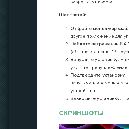
разрешить перенос.
Шаг третий:
Откройте менеджер файл
другое приложение для уп
Найдите загруженный AP
(обычно это папка "Загрузк
Запустите установку:
Нажм
увидите предупреждение о
Подтвердите установку:
Н
занять чуть времени в за
устройства.
Завершите установку:
Пос
СКРИНШОТЫ