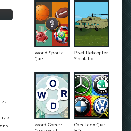
World Sports
Pixel Helicopter
Quiz
Simulator
ния
йную
Word Game :
Cars Logo Quiz
цены
Crossword
HD