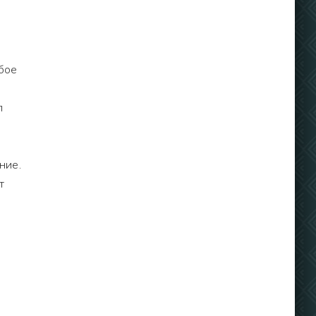
бое
л
ние.
т