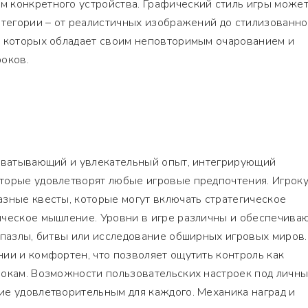
 конкретного устройства. Графический стиль игры може
атегории – от реалистичных изображений до стилизованн
з которых обладает своим неповторимым очарованием и
оков.
ахватывающий и увлекательный опыт, интегрирующий
торые удовлетворят любые игровые предпочтения. Игрок
зные квесты, которые могут включать стратегическое
ическое мышление. Уровни в игре различны и обеспечива
 пазлы, битвы или исследование обширных игровых миров.
ии и комфортен, что позволяет ощутить контроль как
рокам. Возможности пользовательских настроек под личн
ие удовлетворительным для каждого. Механика наград и