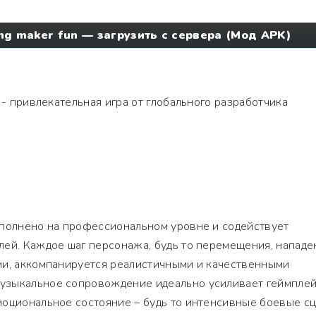
ing maker fun — загрузить с сервера (Мод APK)
- привлекательная игра от глобального разработчика
ыполнено на профессиональном уровне и содействует
лей. Каждое шаг персонажа, будь то перемещения, нападе
ми, аккомпанируется реалистичными и качественными
узыкальное сопровождение идеально усиливает геймпле
моциональное состояние – будь то интенсивные боевые с