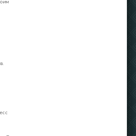
воим
в.
есс