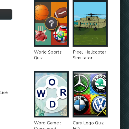
World Sports
Pixel Helicopter
Quiz
Simulator
евые
т
и
Word Game :
Cars Logo Quiz
Crossword
HD