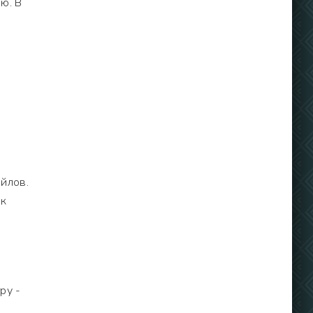
ю. В
йлов.
 к
ру -
о