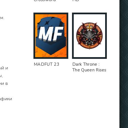
м.
MADFUT 23
Dark Throne :
ый и
The Queen Rises
ы,
ни в
афики