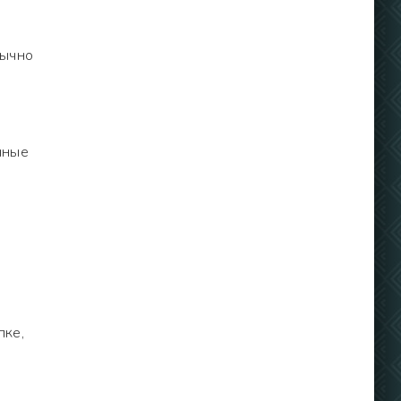
бычно
нные
пке,