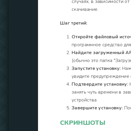
случаях, в зависимости о
скачивание.
Шаг третий:
Откройте файловый исто
программное средство для
Найдите загруженный AP
(обычно это папка "Загрузк
Запустите установку:
Нажм
увидите предупреждение о
Подтвердите установку:
Н
занять чуть времени в за
устройства.
Завершите установку:
Пос
СКРИНШОТЫ