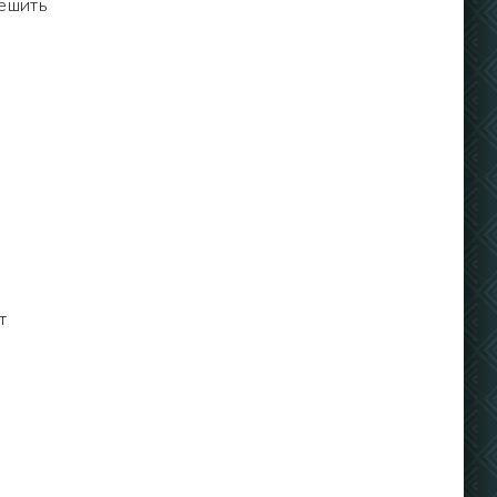
решить
т