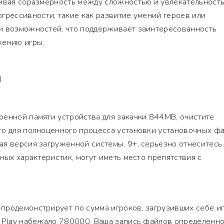
чивая соразмерность между сложностью и увлекательность
грессивности, такие как развитие умений героев или
и возможностей, что поддерживает заинтересованность
жению игры.
Я
оенной памяти устройства для закачки 844MB, очистите
то для полноценного процесса установки установочных фа
я версия загруженной системы. 9+, серьезно отнеситесь
ных характеристик, могут иметь место препятствия с
родемонстрирует по сумма игроков, загрузивших себе иг
e Play набежало 780000. Ваша запись файлов определенн