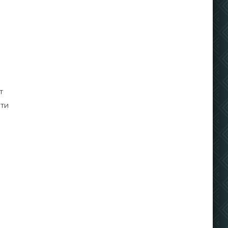
т
сти