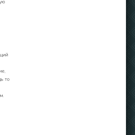
ную
ющий
ие,
ь то
м.