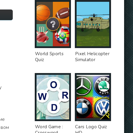
World Sports
Pixel Helicopter
Quiz
Simulator
у
ие
Word Game :
Cars Logo Quiz
овом
Crossword
HD