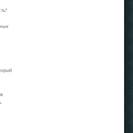
ть".
жных
торый
 в
ь