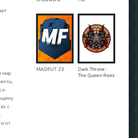
ает
MADFUT 23
Dark Throne :
й мир
The Queen Rises
фекты,
се.
дящему
ах с
е
ти от