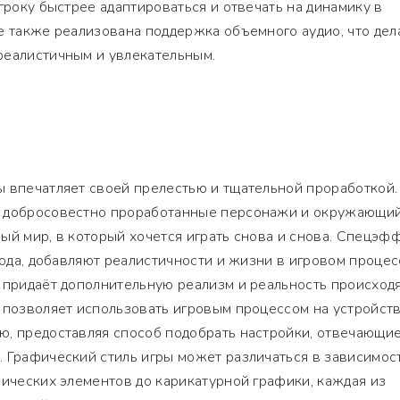
гроку быстрее адаптироваться и отвечать на динамику в
е также реализована поддержка объемного аудио, что дел
реалистичным и увлекательным.
ы впечатляет своей прелестью и тщательной проработкой.
, добросовестно проработанные персонажи и окружающи
ый мир, в который хочется играть снова и снова. Спецэф
года, добавляют реалистичности и жизни в игровом процес
о придаёт дополнительную реализм и реальность происхо
 позволяет использовать игровым процессом на устройств
ю, предоставляя способ подобрать настройки, отвечающи
 Графический стиль игры может различаться в зависимос
фических элементов до карикатурной графики, каждая из