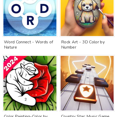
Word Connect - Words of
Rock Art - 3D Color by
Nature
Number
Color Painting-Color by
Country Star: Music Game