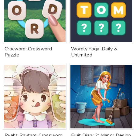
Crocword: Crossword
Wordly Yoga: Daily &
Puzzle
Unlimited
Ryahs Rhythm: Crossword
Fruit Diary 2: Manor Design