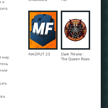
я и
вука,
MADFUT 23
Dark Throne :
 мир,
The Queen Rises
отень
ения
рать
ва.