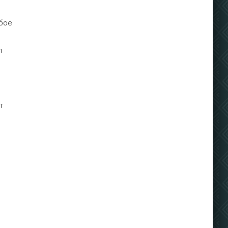
бое
л
т