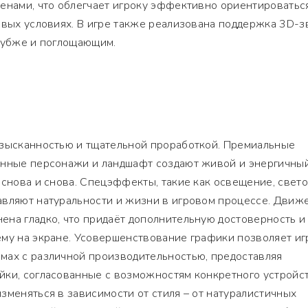
енами, что облегчает игроку эффективно ориентироватьс
овых условиях. В игре также реализована поддержка 3D-з
глубже и поглощающим.
изысканностью и тщательной проработкой. Премиальные
анные персонажи и ландшафт создают живой и энергичный
 снова и снова. Спецэффекты, такие как освещение, свет
авляют натуральности и жизни в игровом процессе. Движ
ена гладко, что придаёт дополнительную достоверность и
му на экране. Усовершенствование графики позволяет иг
мах с различной производительностью, предоставляя
йки, согласованные с возможностям конкретного устройст
зменяться в зависимости от стиля – от натуралистичных