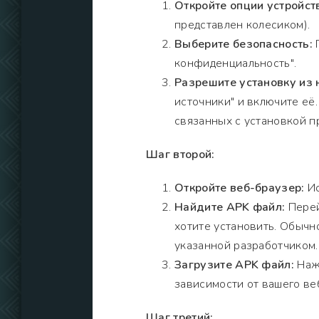
Откройте опции устройст
представлен колесиком).
Выберите безопасность:
П
конфиденциальность".
Разрешите установку из 
источники" и включите её
связанных с установкой п
Шаг второй:
Откройте веб-браузер:
Ис
Найдите APK файл:
Перей
хотите установить. Обычно
указанной разработчиком.
Загрузите APK файл:
Нажм
зависимости от вашего ве
Шаг третий: