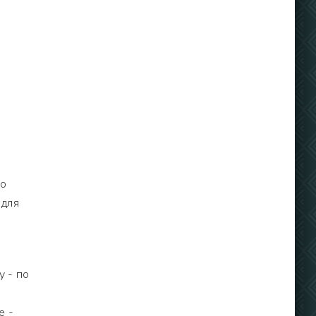
но
 для
у - по
е -