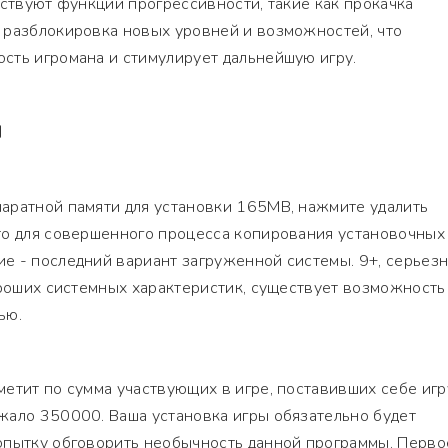
тствуют функции прогрессивности, такие как прокачка
 разблокировка новых уровней и возможностей, что
сть игромана и стимулирует дальнейшую игру.
Я
аратной памяти для установки 165MB, нажмите удалить
то для совершенного процесса копирования установочных
е - последний вариант загруженной системы. 9+, серьез
ороших системных характеристик, существует возможность
ью.
етит по сумма участвующих в игре, поставивших себе игр
жало 350000. Ваша установка игры обязательно будет
опытку обговорить необычность данной программы. Перво