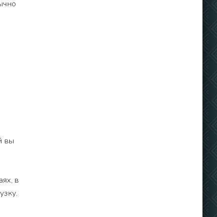
ычно
й вы
ях, в
узку.