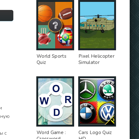
World Sports
Pixel Helicopter
Quiz
Simulator
и
йную
Word Game :
Cars Logo Quiz
ы с
Crossword
HD