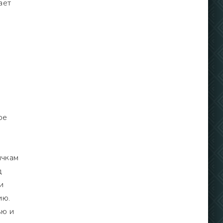
ает
ое
ичкам
д
и
ию.
ью и