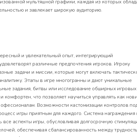
лизованной мультяшной графики, каждая из которых облад
ельностью и завлекает широкую аудиторию.
нтересный и увлекательный опыт, интегрирующий
удовлетворят различные предпочтения игроков. Игроку
зные задачи и миссии, которые могут включать тактическ
налитику. Этапы в игре многогранны и дают уникальные
льные задания, битвы или исследование обширных игровых
и комфортен, что позволяет научиться управлять как нов
профессионалам. Возможности кастомизации контролов по
роцесс игры приятным для каждого. Система награждения 
 все аспекты игры, обусловливая долгосрочную стимуляц
елочей, обеспечивая сбалансированность между трудност