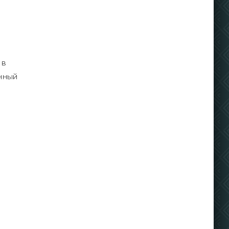
 в
анный