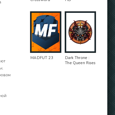
в
MADFUT 23
Dark Throne :
ают
The Queen Rises
ы,
гровом
ной