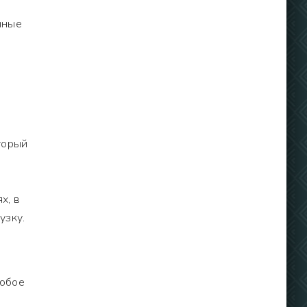
нные
,
торый
х, в
узку.
любое