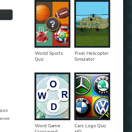
World Sports
Pixel Helicopter
Quiz
Simulator
авая
ания
Word Game :
Cars Logo Quiz
Crossword
HD