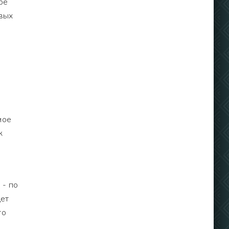
ре
овых
мое
к
 - по
дет
то