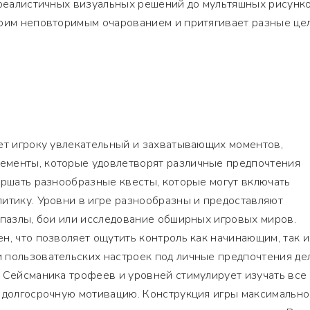
 реалистичных визуальных решений до мультяшных рисунко
воим неповторимым очарованием и притягивает разные це
ет игроку увлекательный и захватывающих моментов,
ементы, которые удовлетворят различные предпочтения
ершать разнообразные квесты, которые могут включать
итику. Уровни в игре разнообразны и предоставляют
 пазлы, бои или исследование обширных игровых миров.
н, что позволяет ощутить контроль как начинающим, так и
 пользовательских настроек под личные предпочтения де
 Сейсманика трофеев и уровней стимулирует изучать все
я долгосрочную мотивацию. Конструкция игры максимально