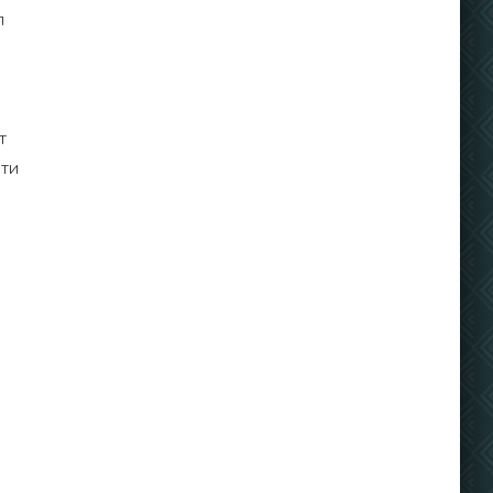
л
т
сти