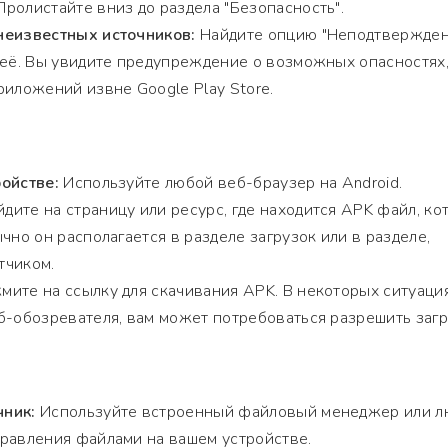
ролистайте вниз до раздела "Безопасность".
неизвестных источников:
Найдите опцию "Неподтвержде
 её. Вы увидите предупреждение о возможных опасностях
риложений извне Google Play Store.
ойстве:
Используйте любой веб-браузер на Android.
дите на страницу или ресурс, где находится APK файл, ко
чно он располагается в разделе загрузок или в разделе,
тчиком.
ите на ссылку для скачивания APK. В некоторых ситуация
б-обозревателя, вам может потребоваться разрешить загр
чник:
Используйте встроенный файловый менеджер или 
равления файлами на вашем устройстве.