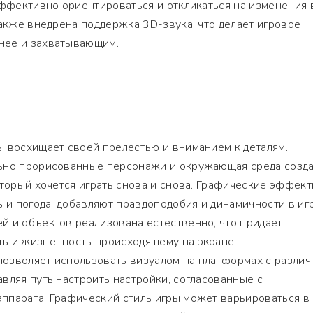
эффективно ориентироваться и откликаться на изменения 
также внедрена поддержка 3D-звука, что делает игровое
нее и захватывающим.
ы восхищает своей прелестью и вниманием к деталям.
льно прорисованные персонажи и окружающая среда созд
оторый хочется играть снова и снова. Графические эффект
ь и погода, добавляют правдоподобия и динамичности в и
й и объектов реализована естественно, что придаёт
ь и жизненность происходящему на экране.
озволяет использовать визуалом на платформах с различ
вляя путь настроить настройки, согласованные с
ппарата. Графический стиль игры может варьироваться в