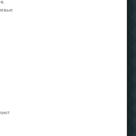
в,
левые
лают