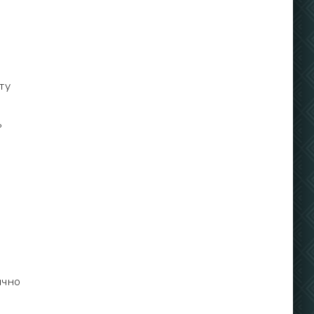
ту
ь
ычно