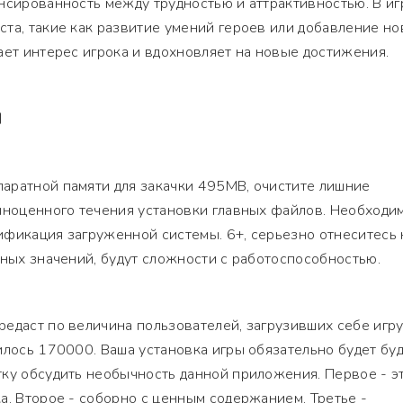
нсированность между трудностью и аттрактивностью. В иг
та, такие как развитие умений героев или добавление н
ает интерес игрока и вдохновляет на новые достижения.
Я
аратной памяти для закачки 495MB, очистите лишние
олноценного течения установки главных файлов. Необходи
ификация загруженной системы. 6+, серьезно отнеситесь 
мных значений, будут сложности с работоспособностью.
едаст по величина пользователей, загрузивших себе игру
илось 170000. Ваша установка игры обязательно будет бу
ку обсудить необычность данной приложения. Первое - э
а. Второе - соборно с ценным содержанием. Третье -