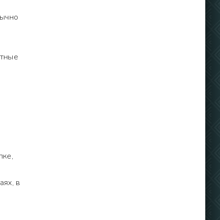
бычно
стные
,
пке,
ях, в