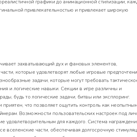
тореалистичной графики до анимационной стилизации, каж
игинальной привлекательностью и привлекает широкую
ечивает захватывающий дух и фановых элементов,
асти, которые удовлетворят любые игровые предпочтени
знообразные задачи, которые могут требовать тактическо
ия и логические навыки. Секции в игре различны и
ады, будь то логические задачи, битвы или эксплоринг.
и приятен, что позволяет ощутить контроль как неопытны
еймерам. Возможности пользовательских настроек под ли
ие удовлетворительным для каждого. Система награждени
се вселенские части, обеспечивая долгосрочную стимуля