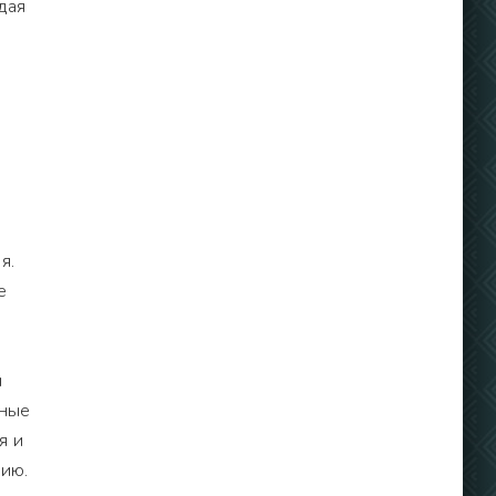
дая
я.
е
м
чные
я и
цию.