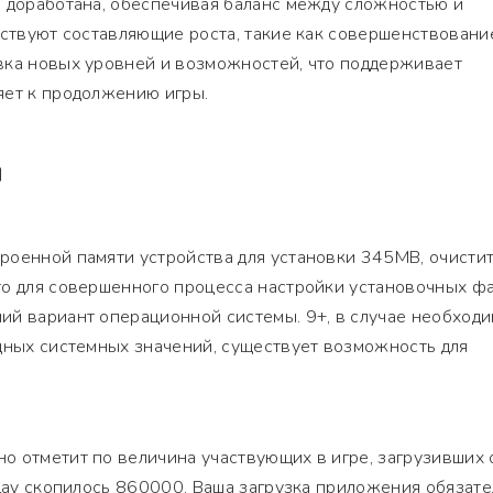
о доработана, обеспечивая баланс между сложностью и
тствуют составляющие роста, такие как совершенствовани
вка новых уровней и возможностей, что поддерживает
яет к продолжению игры.
Я
роенной памяти устройства для установки 345MB, очисти
то для совершенного процесса настройки установочных фа
ий вариант операционной системы. 9+, в случае необход
дных системных значений, существует возможность для
о отметит по величина участвующих в игре, загрузивших 
Play скопилось 860000. Ваша загрузка приложения обязат