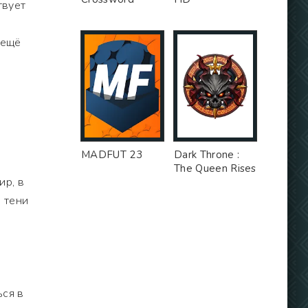
твует
 ещё
MADFUT 23
Dark Throne :
The Queen Rises
ир, в
 тени
а
ься в