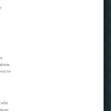
е
те
йлов.
имости
себе
ельно