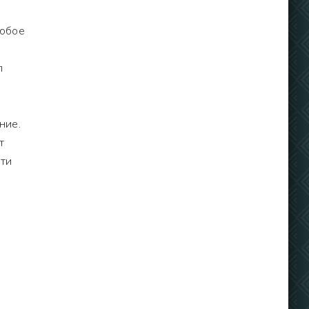
любое
л
ние.
т
сти