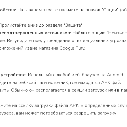
ойства:
На главном экране нажмите на значок "Опции" (о
ролистайте вниз до раздела "Защита".
 неподтвержденных источников:
Найдите опцию "Неизве
 её. Вы увидите предупреждение о потенциальных угрозах
риложений извне магазина Google Play.
 устройстве:
Используйте любой веб-браузер на Android.
дите на веб-сайт или источник, где находится APK файл,
ить. Обычно он располагается в секции загрузок или в па
ите на ссылку загрузки файла APK. В определённых случа
аузера, вам может потребоваться разрешить загрузку.