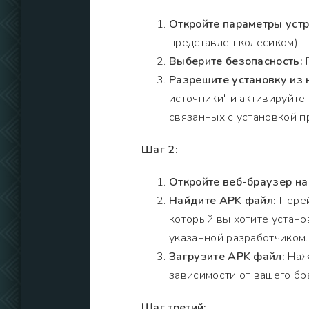
Откройте параметры устр
представлен колесиком).
Выберите безопасность:
П
Разрешите установку из
источники" и активируйте
связанных с установкой п
Шаг 2:
Откройте веб-браузер на
Найдите APK файл:
Перей
который вы хотите установ
указанной разработчиком.
Загрузите APK файл:
Нажм
зависимости от вашего бр
Шаг третий: