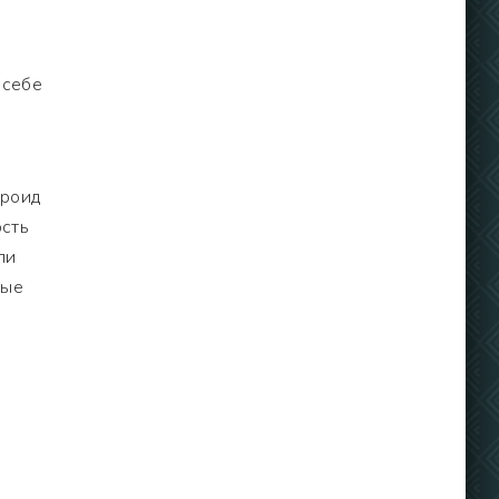
 себе
дроид
ость
ли
вые