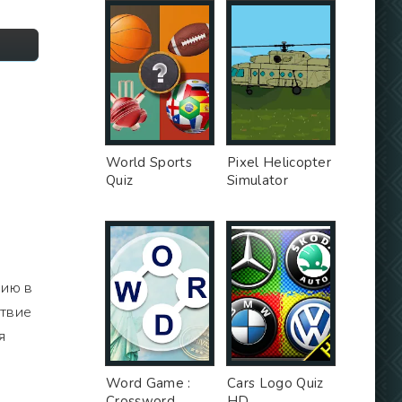
World Sports
Pixel Helicopter
Quiz
Simulator
нию в
ствие
я
Word Game :
Cars Logo Quiz
Crossword
HD