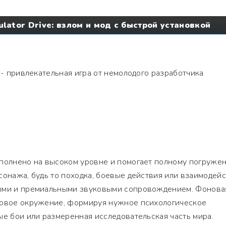
ulator Drive: взлом и мод с быстрой установкой
- привлекательная игра от немолодого разработчика
ыполнено на высоком уровне и помогает полному погруже
сонажа, будь то походка, боевые действия или взаимодей
выми и премиальными звуковыми сопровождением. Фонова
ровое окружение, формируя нужное психологическое
ые бои или размеренная исследовательская часть мира.