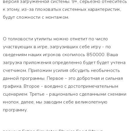
версия загруженной системы. 9+, серьезно отнеситесь
к этому, из-за плоховатых системных характеристик,
будут сложности с монтажом.
О толковости утилиты можно отметит по число
участвующих в игре, загрузивших себе игру - по
сведениям наших игроков скопилось 850000. Ваша
загрузка приложения определенно будет будет учтена
счетчиком. Приложим усилия обсудить необычность
данной программы. Первое - это добротная и сильная
графика. Второе - воедино с достопримечательным
сценарием. Третье - рационально сделанными схемами
кнопок. далее, мы заводим себе великолепную
программу.