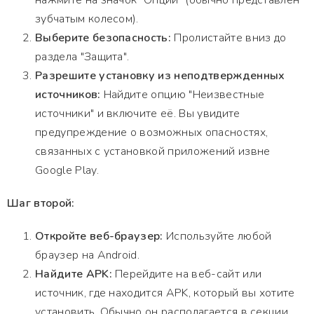
нажмите на значок "Опции" (обычно представлен
зубчатым колесом).
Выберите безопасность:
Пролистайте вниз до
раздела "Защита".
Разрешите установку из неподтвержденных
источников:
Найдите опцию "Неизвестные
источники" и включите её. Вы увидите
предупреждение о возможных опасностях,
связанных с установкой приложений извне
Google Play.
Шаг второй:
Откройте веб-браузер:
Используйте любой
браузер на Android.
Найдите APK:
Перейдите на веб-сайт или
источник, где находится APK, который вы хотите
установить. Обычно он располагается в секции