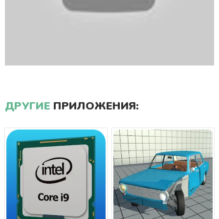
ДРУГИЕ
ПРИЛОЖЕНИЯ: