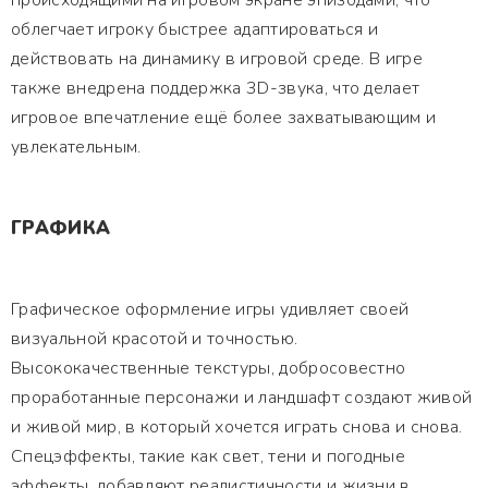
происходящими на игровом экране эпизодами, что
облегчает игроку быстрее адаптироваться и
действовать на динамику в игровой среде. В игре
также внедрена поддержка 3D-звука, что делает
игровое впечатление ещё более захватывающим и
увлекательным.
ГРАФИКА
Графическое оформление игры удивляет своей
визуальной красотой и точностью.
Высококачественные текстуры, добросовестно
проработанные персонажи и ландшафт создают живой
и живой мир, в который хочется играть снова и снова.
Спецэффекты, такие как свет, тени и погодные
эффекты, добавляют реалистичности и жизни в