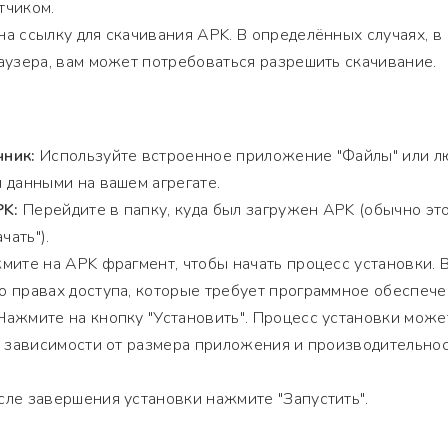
тчиком.
а ссылку для скачивания APK. В определённых случаях, в
аузера, вам может потребоваться разрешить скачивание.
чник:
Используйте встроенное приложение "Файлы" или л
 данными на вашем агрегате.
PK:
Перейдите в папку, куда был загружен APK (обычно эт
чать").
ите на APK фрагмент, чтобы начать процесс установки. 
 правах доступа, которые требует программное обеспече
ажмите на кнопку "Установить". Процесс установки може
в зависимости от размера приложения и производительно
ле завершения установки нажмите "Запустить".