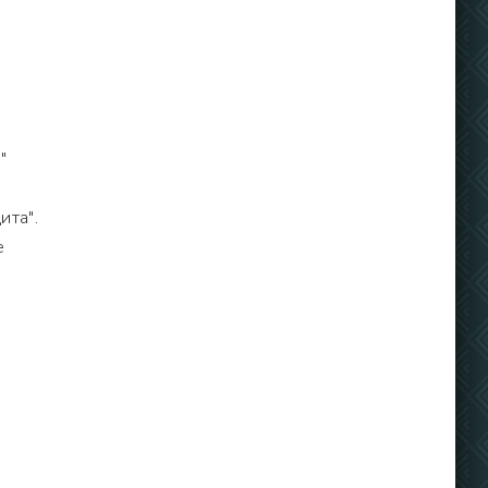
"
ита".
е
,