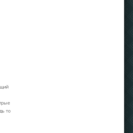
ющий
стрые
дь то