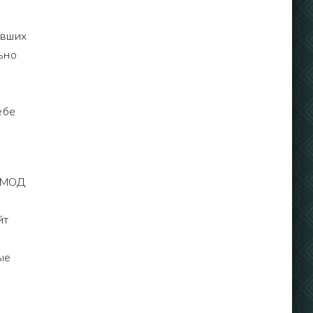
авших
ьно
ебе
 [МОД
йт
ые