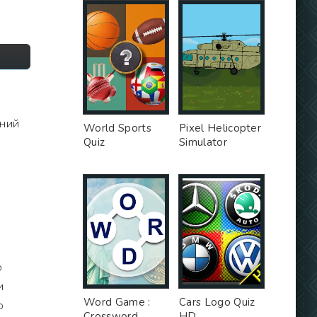
ений
World Sports
Pixel Helicopter
Quiz
Simulator
о
и
Word Game :
Cars Logo Quiz
ю
Crossword
HD