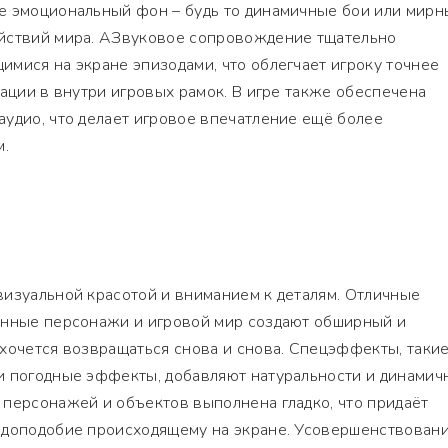
е эмоциональный фон – будь то динамичные бои или мирн
йствий мира. АЗвуковое сопровождение тщательно
мися на экране эпизодами, что облегчает игроку точнее
иации в внутри игровых рамок. В игре также обеспечена
удио, что делает игровое впечатление ещё более
.
визуальной красотой и вниманием к деталям. Отличные
анные персонажи и игровой мир создают обширный и
хочется возвращаться снова и снова. Спецэффекты, такие
и погодные эффекты, добавляют натуральности и динамич
 персонажей и объектов выполнена гладко, что придаёт
вдоподобие происходящему на экране. Усовершенствован