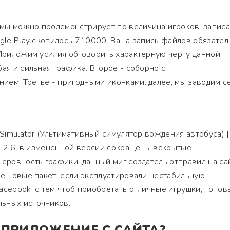
мы можно продемонстрирует по величина игроков, запис
ogle Play скопилось 710000. Ваша запись файлов обязател
 Приложим усилия обговорить характерную черту данной
ая и сильная графика. Второе - соборно с
ием. Третье - пригодными иконками. далее, мы заводим с
g Simulator (Ультимативный симулятор вождения автобуса)
 1.2.6, в измененной версии сокращены вскрытые
неровность графики. данный миг создатель отправил на са
те новые пакет, если эксплуатировали нестабильную
acebook, с тем чтоб приобретать отличные игрушки, топов
ьных источников.