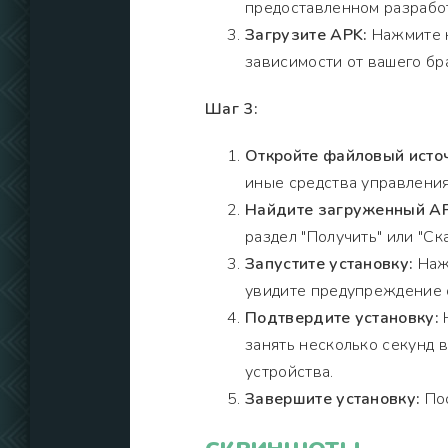
предоставленном разрабо
Загрузите APK:
Нажмите н
зависимости от вашего бр
Шаг 3:
Откройте файловый исто
иные средства управления
Найдите загруженный A
раздел "Получить" или "Ска
Запустите установку:
Нажм
увидите предупреждение о
Подтвердите установку:
Н
занять несколько секунд 
устройства.
Завершите установку:
Пос