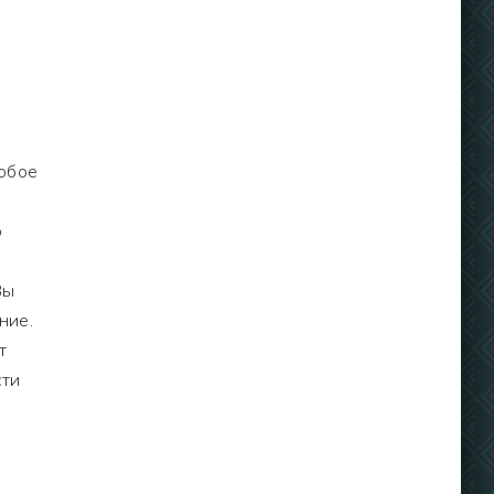
юбое
о
Вы
ние.
т
сти