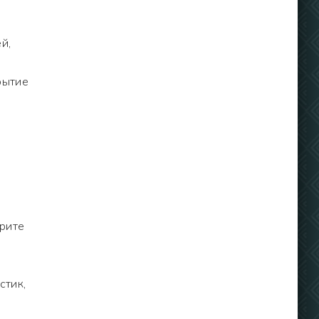
й,
рытие
ерите
стик,