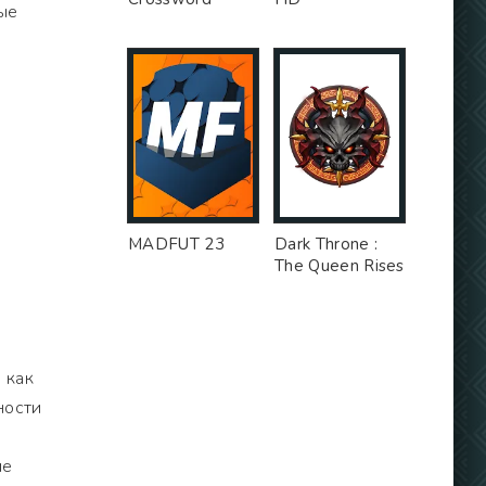
ые
MADFUT 23
Dark Throne :
The Queen Rises
 как
ности
ие