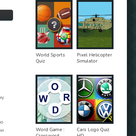
World Sports
Pixel Helicopter
Quiz
Simulator
му
но
Word Game :
Cars Logo Quiz
ли
Crossword
HD