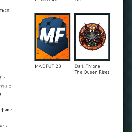
ться
MADFUT 23
Dark Throne :
The Queen Rises
й и
такие
м
афики
ета.