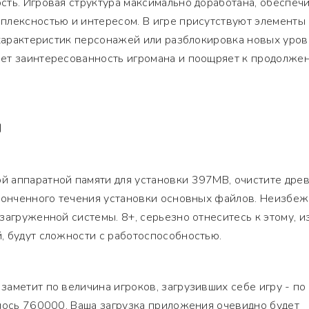
ть. Игровая структура максимально доработана, обеспеч
плексностью и интересом. В игре присутствуют элементы
 характеристик персонажей или разблокировка новых уров
ет заинтересованность игромана и поощряет к продолже
Я
 аппаратной памяти для установки 397MB, очистите дре
аконченного течения установки основных файлов. Неизбе
загруженной системы. 8+, серьезно отнеситесь к этому, и
, будут сложности с работоспособностью.
аметит по величина игроков, загрузивших себе игру - по
лось 760000. Ваша загрузка приложения очевидно будет