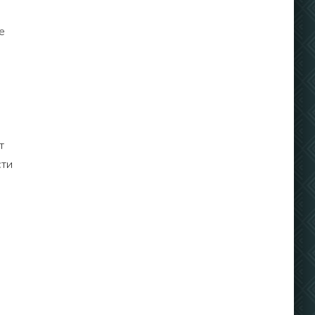
е
т
сти