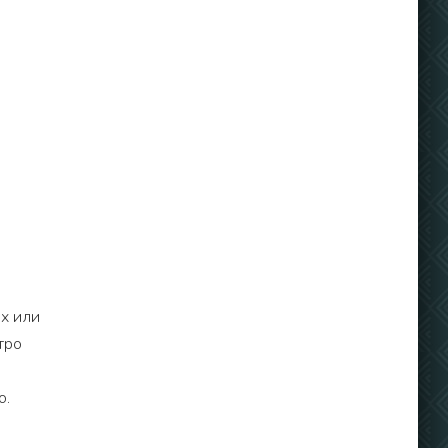
х или
тро
и
о.