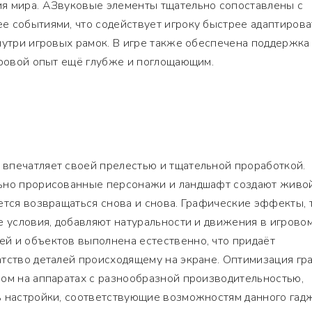
я мира. АЗвуковые элементы тщательно сопоставлены с
е событиями, что содействует игроку быстрее адаптирова
нутри игровых рамок. В игре также обеспечена поддержка
гровой опыт ещё глубже и поглощающим.
впечатляет своей прелестью и тщательной проработкой.
ьно прорисованные персонажи и ландшафт создают живо
ется возвращаться снова и снова. Графические эффекты, 
е условия, добавляют натуральности и движения в игрово
й и объектов выполнена естественно, что придаёт
атство деталей происходящему на экране. Оптимизация гр
лом на аппаратах с разнообразной производительностью,
ь настройки, соответствующие возможностям данного гадж