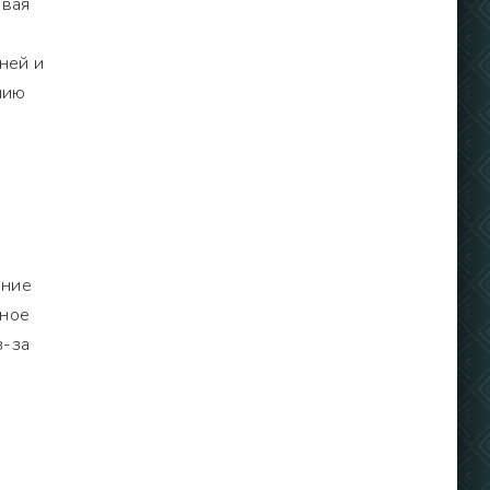
ивая
ней и
нию
вние
жное
з-за