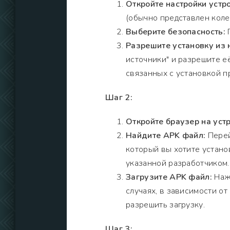
Откройте настройки устро
(обычно представлен коле
Выберите безопасность:
П
Разрешите установку из 
источники" и разрешите е
связанных с установкой п
Шаг 2:
Откройте браузер на устр
Найдите APK файл:
Перей
который вы хотите установ
указанной разработчиком.
Загрузите APK файл:
Нажм
случаях, в зависимости о
разрешить загрузку.
Шаг 3: