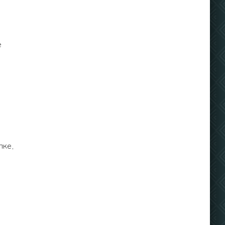
е
пке,