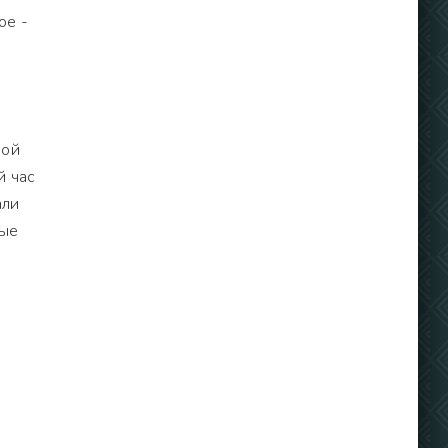
ое -
ной
й час
али
вые