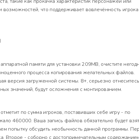
та, такие как прокачка характеристик персонажей или
и возможностей, что поддерживает вовлечённость игрока
Я
аппаратной памяти для установки 209MB, очистите негод
олноценного процесса копирования желательных файлов.
ая версия загруженной системы. 8+, серьезно отнеситесь
мных значений, будут осложнения с монтированием.
тметит по сумма игроков, поставивших себе игру - по
жало 460000. Ваша запись файлов обязательно будет взят
аем попытку обсудить необычность данной программы. Пер
ка. Второе - соборно с достопримечательным содержанием