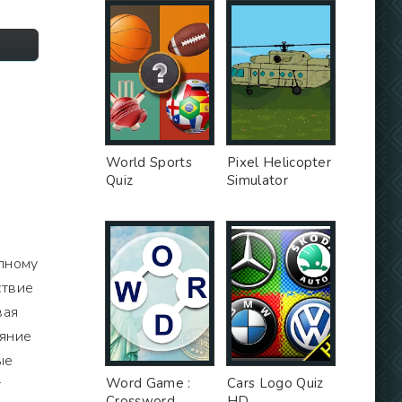
World Sports
Pixel Helicopter
Quiz
Simulator
лному
ствие
вая
ояние
ые
Word Game :
Cars Logo Quiz
т
Crossword
HD