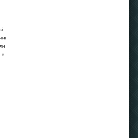
ой
миг
ли
ые