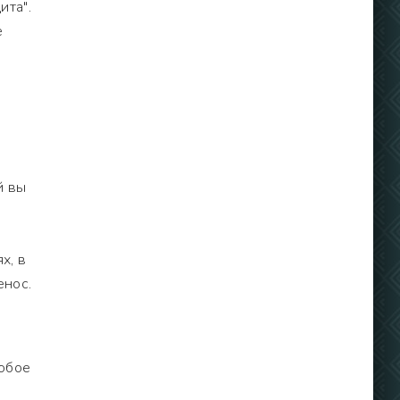
ита".
е
й вы
х, в
енос.
юбое