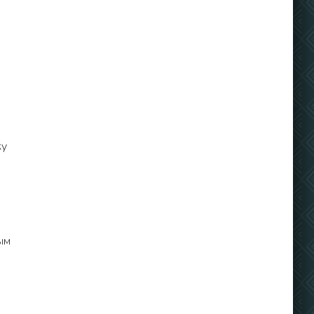
ку
ым