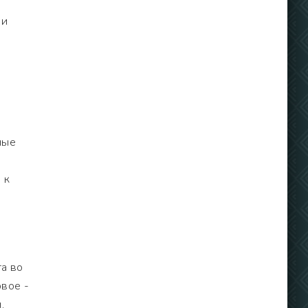
 и
ные
 к
а во
вое -
.