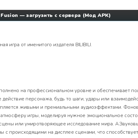
 Fusion — загрузить с сервера (Мод APK)
ая игра от именитого издателя BILIBILI.
ыполнено на профессиональном уровне и обеспечивает по
 действие персонажа, будь то шаги, удары или взаимодей
епляется живыми и премиальными аудиоэффектами. Фоно
 атмосферу игры, моделируя нужное эмоциональное сост
 сцены или умиротворяющее исследование мира. АЗвуков
ы с происходящими на дисплее сценами, что способствуе