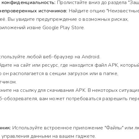
и конфиденциальность:
Пролистайте вниз до раздела "Защ
непроверенных источников:
Найдите опцию "Неизвестны
 её. Вы увидите предупреждение о возможных рисках,
риложений извне Google Play Store.
пользуйте любой веб-браузер на Android.
дите на сайт или ресурс, где находится файл APK, которы
 он располагается в секции загрузок или в папке,
тчиком.
ите на ссылку для скачивания APK. В некоторых ситуация
б-обозревателя, вам может потребоваться разрешить пер
чник:
Используйте встроенное приложение "Файлы" или л
 управления данными на вашем гаджете.