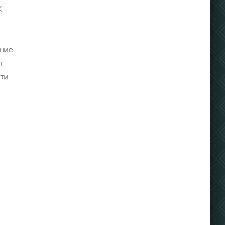
K
ние.
т
сти