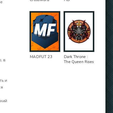
же
MADFUT 23
Dark Throne :
, в
The Queen Rises
ть и
ся
ский
о