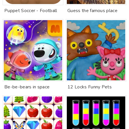
Puppet Soccer - Football
Guess the famous place
Be-be-bears in space
12 Locks Funny Pets