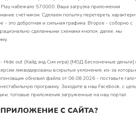
e Play набежало 570000. Ваша загрузка приложения
имание счетчиком. Сделаем попытку перетереть характер
 - это добротная и сильная графика. Второе - соборно с
 рационально сделанными схемами кнопок. далее, мы
мму.
- Hide out (Хайд энд Сик игра) [МОД Бесконечные деньги] 
 версии ликвидированы вскрытые уклонения, из-за которы
мпоновщик обновил файла от 06.08.2026 - поставьте гало
нестабильную программу. Заходите в наш Facebook, с цел
шки, топовые приложения загруженные на наш портал.
 ПРИЛОЖЕНИЕ С САЙТА?