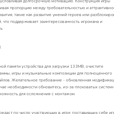
бусловливая долгосрочную мотивацию. Конструкция игры
чивая пропорцию между требовательностью и аттрактивно
звития, такие как развитие умений героев или разблокиро
, что поддерживает заинтересованность игромана и
ь.
Я
ой памяти устройства для загрузки 133MB, очистите
раммы, игры и музыкальные композиции для полноценного
айлов. Желательное требование - обновленная модифика
учае необходимости обновитесь, из-за плоховатых систем
зможность для осложнения с монтажом.
едаст по число участвующих в игре, поставивших себе иг