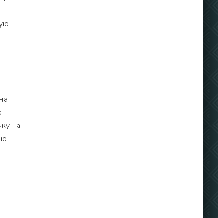
ную
на
х
чку на
ью