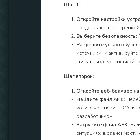
Шаг 1:
Откройте настройки устро
представлен шестеренкой)
Выберите безопасность:
П
Разрешите установку из 
источники" и активируйте
связанных с установкой п
Шаг второй:
Откройте веб-браузер на
Найдите файл APK:
Перей
хотите установить. Обычно
разработчиком.
Загрузите файл APK:
Нажм
ситуациях, в зависимости