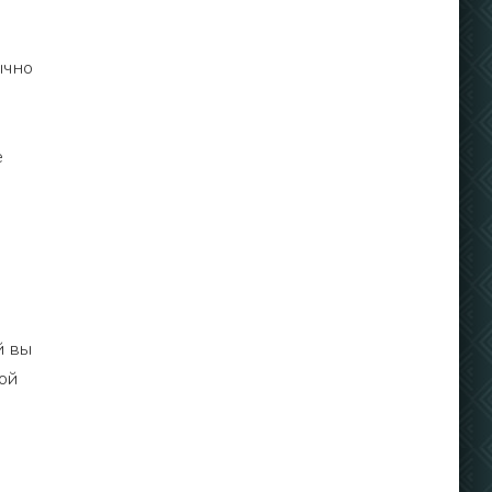
ычно
е
,
й вы
ной