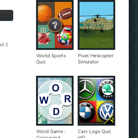
ий S
World Sports
Pixel Helicopter
Quiz
Simulator
Word Game :
Cars Logo Quiz
Crossword
HD