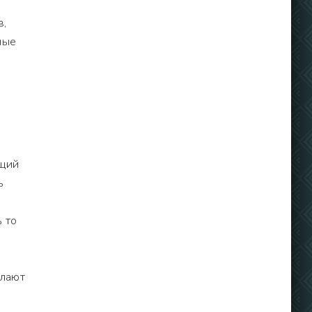
в,
ные
ющий
ь
 то
елают