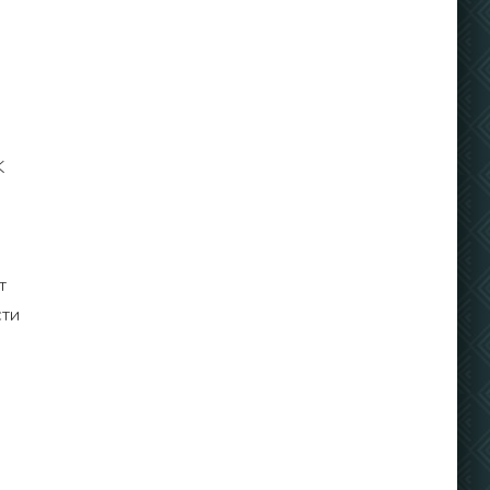
K
т
сти