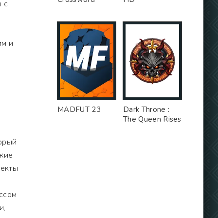
 с
им и
MADFUT 23
Dark Throne :
The Queen Rises
торый
ские
фекты
ессом
и,