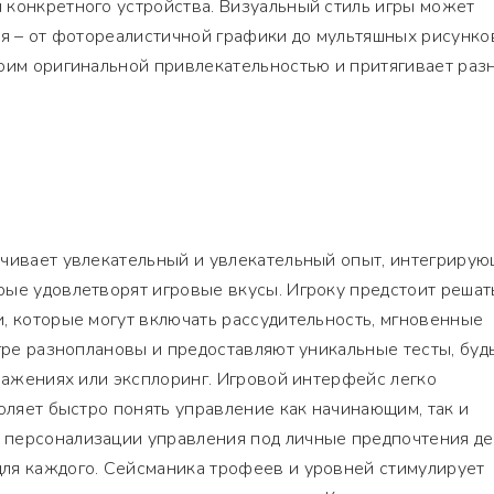
 конкретного устройства. Визуальный стиль игры может
ля – от фотореалистичной графики до мультяшных рисунко
воим оригинальной привлекательностью и притягивает раз
ечивает увлекательный и увлекательный опыт, интегриру
рые удовлетворят игровые вкусы. Игроку предстоит решат
, которые могут включать рассудительность, мгновенные
игре разноплановы и предоставляют уникальные тесты, будь
сражениях или эксплоринг. Игровой интерфейс легко
воляет быстро понять управление как начинающим, так и
персонализации управления под личные предпочтения д
ля каждого. Сейсманика трофеев и уровней стимулирует