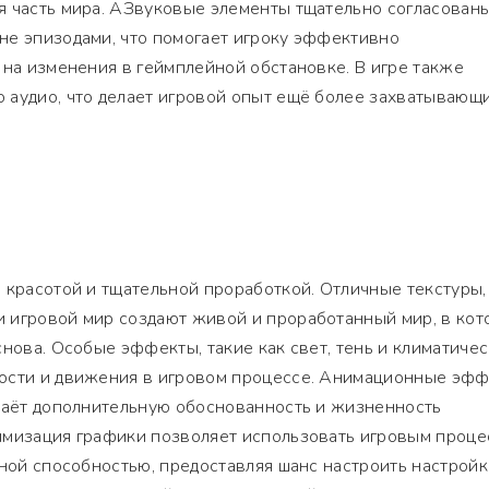
я часть мира. АЗвуковые элементы тщательно согласованы
не эпизодами, что помогает игроку эффективно
 на изменения в геймплейной обстановке. В игре также
 аудио, что делает игровой опыт ещё более захватывающ
 красотой и тщательной проработкой. Отличные текстуры,
 игровой мир создают живой и проработанный мир, в ко
снова. Особые эффекты, такие как свет, тень и климатиче
ости и движения в игровом процессе. Анимационные эф
идаёт дополнительную обоснованность и жизненность
имизация графики позволяет использовать игровым проц
чной способностью, предоставляя шанс настроить настройк