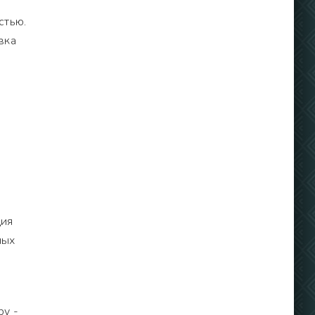
стью.
вка
ция
ных
ру -