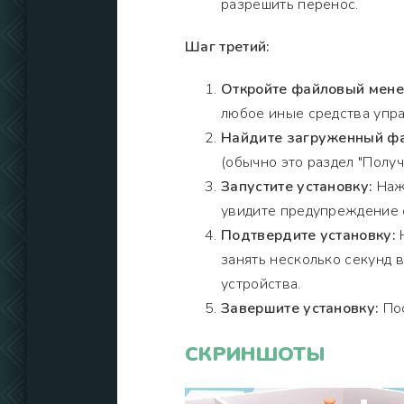
разрешить перенос.
Шаг третий:
Откройте файловый мен
любое иные средства упра
Найдите загруженный фа
(обычно это раздел "Получи
Запустите установку:
Нажм
увидите предупреждение о
Подтвердите установку:
Н
занять несколько секунд 
устройства.
Завершите установку:
Пос
СКРИНШОТЫ