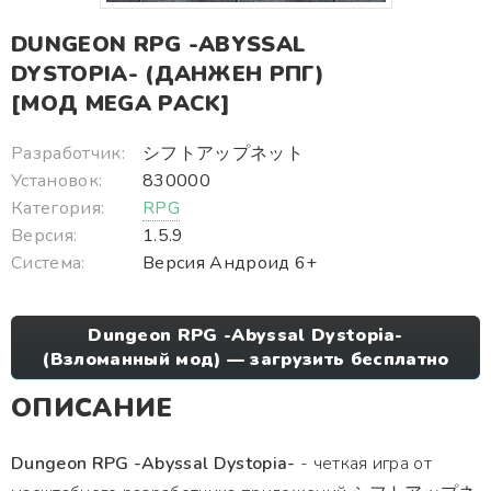
DUNGEON RPG -ABYSSAL
DYSTOPIA- (ДАНЖЕН РПГ)
[МОД MEGA PACK]
Разработчик:
シフトアップネット
Установок:
830000
Категория:
RPG
Версия:
1.5.9
Система:
Версия Андроид 6+
Dungeon RPG -Abyssal Dystopia-
(Взломанный мод) — загрузить бесплатно
ОПИСАНИЕ
Dungeon RPG -Abyssal Dystopia-
- четкая игра от