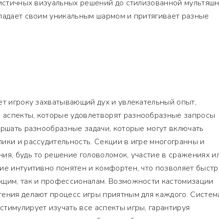
листичных визуальных решений до стилизованной мультяш
бладает своим уникальным шармом и притягивает разные
ет игроку захватывающий дух и увлекательный опыт,
аспекты, которые удовлетворят разнообразные запросы
ершать разнообразные задачи, которые могут включать
ики и рассудительность. Секции в игре многогранны и
ия, будь то решение головоломок, участие в сражениях и
ие интуитивно понятен и комфортен, что позволяет быстр
ющим, так и профессионалам. Возможности кастомизации
тения делают процесс игры приятным для каждого. Систем
тимулирует изучать все аспекты игры, гарантируя