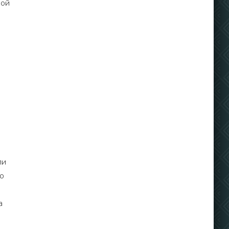
ной
ли
о
а