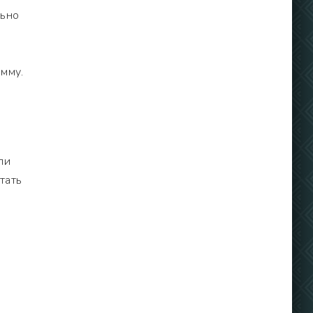
льно
мму.
ли
тать