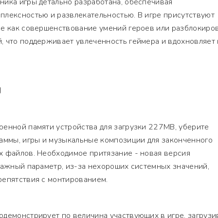
ника игры детально разработана, обеспечивая
плексностью и развлекательностью. В игре присутствуют
ие как совершенствование умений героев или разблокиро
, что поддерживает увлеченность геймера и вдохновляет 
Я
оенной памяти устройства для загрузки 227MB, уберите
раммы, игры и музыкальные композиции для законченного
х файлов. Необходимое притязание - новая версия
важный параметр, из-за нехороших системных значений,
репятствия с монтированием.
одемонстрирует по величина участвующих в игре, загруз