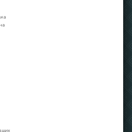
вка
на
ивших