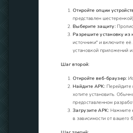
Откройте опции устройст
представлен шестеренкой)
Выберите защиту:
Пролист
Разрешите установку из 
источники" и включите её
установкой приложений из
Шаг второй:
Откройте веб-браузер:
Ис
Найдите APK:
Перейдите н
хотите установить. Обычно
предоставленном разрабо
Загрузите APK:
Нажмите н
в зависимости от вашего 
Шаг третий: