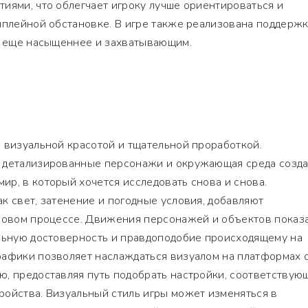
иями, что облегчает игроку лучше ориентироваться и
мплейной обстановке. В игре также реализована поддерж
щё еще насыщеннее и захватывающим.
 визуальной красотой и тщательной проработкой.
 детализированные персонажи и окружающая среда созд
р, в который хочется исследовать снова и снова.
к свет, затенение и погодные условия, добавляют
гровом процессе. Движения персонажей и объектов показ
ельную достоверность и правдоподобие происходящему на
рафики позволяет наслаждаться визуалом на платформах 
ю, предоставляя путь подобрать настройки, соответствую
ройства. Визуальный стиль игры может изменяться в