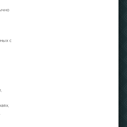
ычно
ных с
,
аях,
.