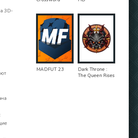
ка 3D-
MADFUT 23
Dark Throne :
ают
The Queen Rises
ана
с
щие