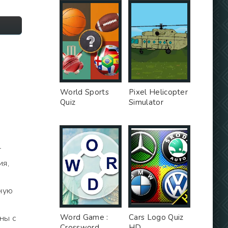
World Sports
Pixel Helicopter
Quiz
Simulator
т
ия,
ную
Word Game :
Cars Logo Quiz
ны с
Crossword
HD