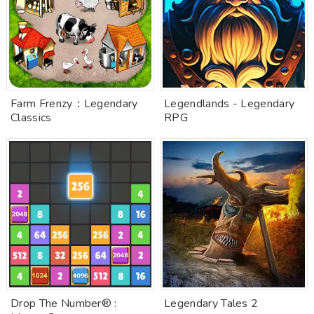
Farm Frenzy：Legendary
Legendlands - Legendary
Classics
RPG
Drop The Number® :
Legendary Tales 2