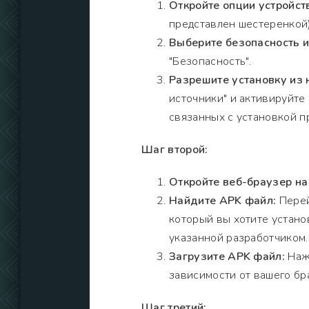
Откройте опции устройст
представлен шестеренкой)
Выберите безопасность 
"Безопасность".
Разрешите установку из
источники" и активируйте
связанных с установкой п
Шаг второй:
Откройте веб-браузер на
Найдите APK файл:
Перей
который вы хотите установ
указанной разработчиком.
Загрузите APK файл:
Нажм
зависимости от вашего бр
Шаг третий: