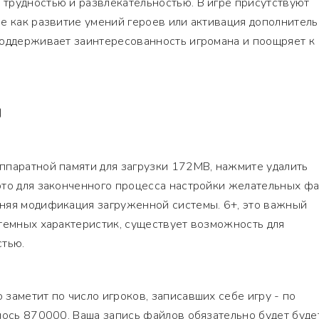
трудностью и развлекательностью. В игре присутствуют
е как развитие умений героев или активация дополнител
поддерживает заинтересованность игромана и поощряет к
Я
ппаратной памяти для загрузки 172MB, нажмите удалить
ото для законченного процесса настройки желательных фа
няя модификация загруженной системы. 6+, это важный
темных характеристик, существует возможность для
стью.
заметит по число игроков, записавших себе игру - по
лось 870000. Ваша запись файлов обязательно будет буде