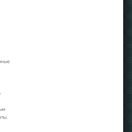
зные
о
ным
нты,