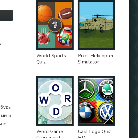
й
World Sports
Pixel Helicopter
Quiz
Simulator
 будь
ыми и
ьно
Word Game :
Cars Logo Quiz
Crossword
HD