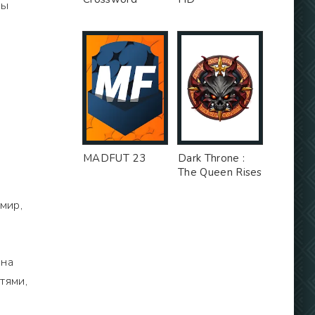
ты
MADFUT 23
Dark Throne :
The Queen Rises
мир,
ы
 на
тями,