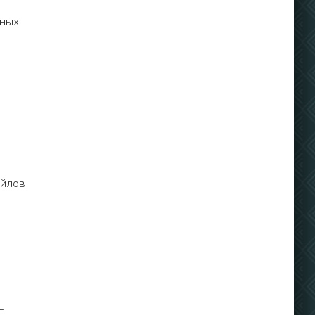
ьных
йлов.
т