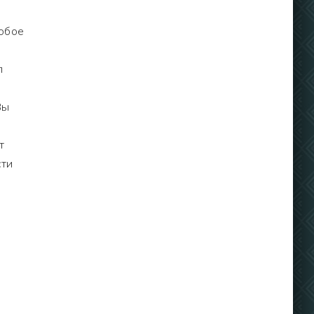
юбое
л
Вы
т
сти