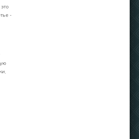
 это
тье -
г
ную
ки,