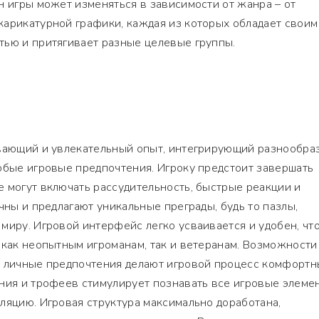
н игры может изменяться в зависимости от жанра – от
карикатурной графики, каждая из которых обладает своим
тью и притягивает разные целевые группы.
ывающий и увлекательный опыт, интегрирующий разнообра
юбые игровые предпочтения. Игроку предстоит завершать
 могут включать рассудительность, быстрые реакции и
чны и предлагают уникальные преграды, будь то пазлы,
миру. Игровой интерфейс легко усваивается и удобен, чт
 как неопытным игроманам, так и ветеранам. Возможности
д личные предпочтения делают игровой процесс комфорт
ния и трофеев стимулирует познавать все игровые элеме
ляцию. Игровая структура максимально доработана,