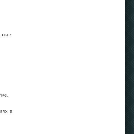
стные
,
пке,
аях, в