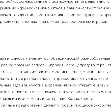
настройки, согласованные с возможностям определённого
рмление игры может изменяться в зависимости от жанра 
элементов до анимационной стилизации, каждая из котор
привлекательностью и завлекает разнообразных игроков.
сный и фановых элементов, объединяющий разнообразные
 разнообразные запросы игроков. Игроку предстоит реша
е могут состоять из тактическое мышление, молниеносные
ровни в игре разноплановы и предоставляют уникальные
альные задания, участие в сражениях или открытие новых
итивно понятен и эргономичен, что позволяет легко осво
инающим игрокам, так и ветеранам. Возможности
д личные предпочтения делают игровой процесс комфорт