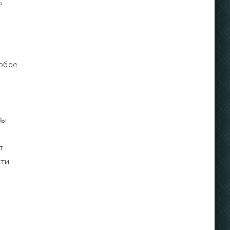
ь
юбое
Вы
т
сти