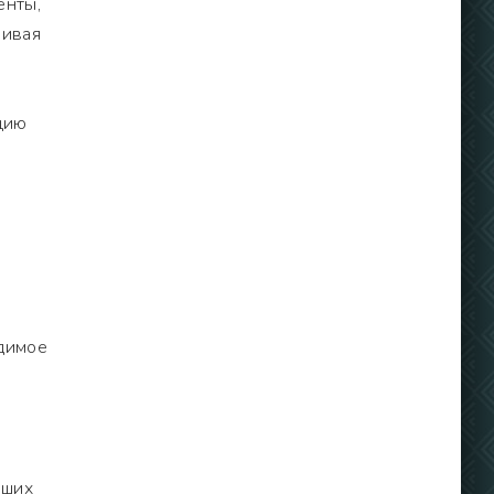
енты,
чивая
цию
одимое
вших