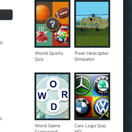
ий
World Sports
Pixel Helicopter
Quiz
Simulator
о
Word Game :
Cars Logo Quiz
Crossword
HD