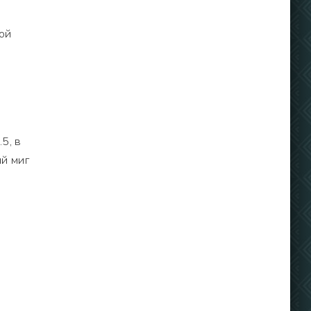
ой
5, в
й миг