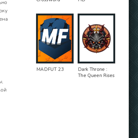
ьно
оку
рена
MADFUT 23
Dark Throne :
The Queen Rises
ы,
вой