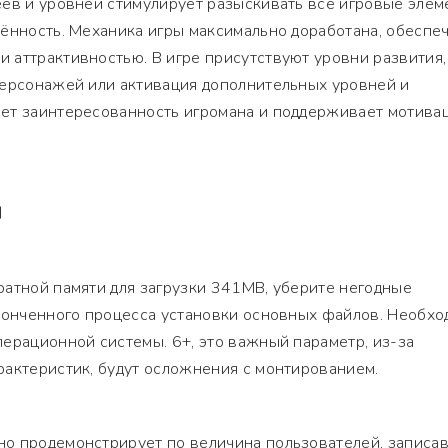
ев и уровней стимулирует разыскивать все игровые элем
ённость. Механика игры максимально доработана, обеспе
 аттрактивностью. В игре присутствуют уровни развития,
персонажей или активация дополнительных уровней и
ет заинтересованность игромана и поддерживает мотива
Я
ратной памяти для загрузки 341MB, уберите негодные
аконченного процесса установки основных файлов. Необх
ерационной системы. 6+, это важный параметр, из-за
рактеристик, будут осложнения с монтированием.
о продемонстрирует по величина пользователей, записа