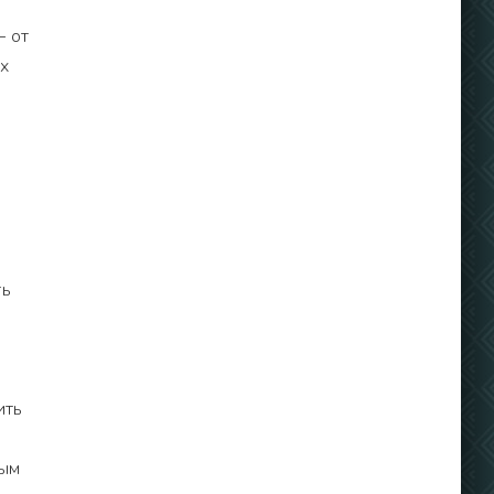
– от
ых
ть
ить
ным