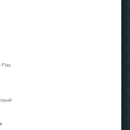
Play.
торый
 в