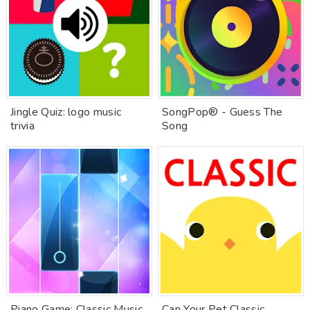
Jingle Quiz: logo music
SongPop® - Guess The
trivia
Song
Piano Game: Classic Music
Can Your Pet Classic