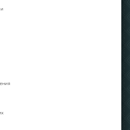
 и
нения
их