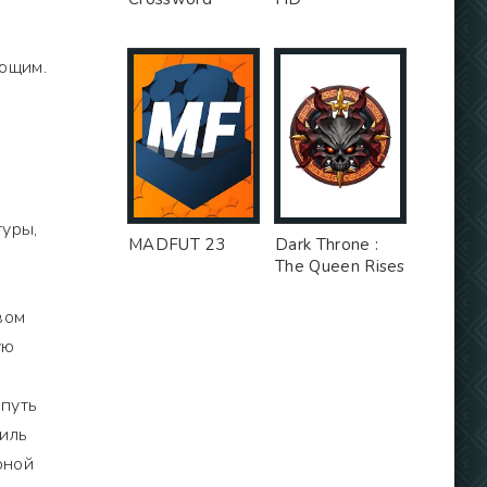
ающим.
туры,
MADFUT 23
Dark Throne :
The Queen Rises
вом
ую
 путь
иль
рной