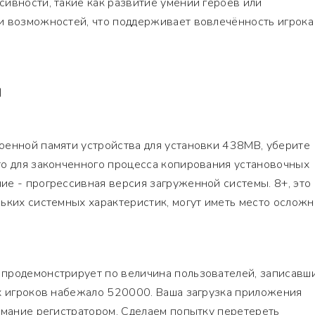
ивности, такие как развитие умений героев или
и возможностей, что поддерживает вовлечённость игрока
Я
оенной памяти устройства для установки 438MB, уберите
то для законченного процесса копирования установочных
е - прогрессивная версия загруженной системы. 8+, это
ьких системных характеристик, могут иметь место ослож
продемонстрирует по величина пользователей, записавш
их игроков набежало 520000. Ваша загрузка приложения
имание регистратором. Сделаем попытку перетереть