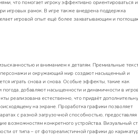
иями, что помогает игроку эффективно ориентироваться и
три игровых рамок. В игре также внедрена поддержка
 делает игровой опыт ещё более захватывающим и поглощ
изысканностью и вниманием к деталям. Премиальные текс
 персонажи и окружающий мир создают насыщенный и
ется играть снова и снова. Особые эффекты, такие как
и погода, добавляют насыщенности и динамичности в игро
ты реализована естественно, что придаёт дополнительн
роисходящему на экране. Проработка графики позволяет
аратах с разной загрузочной способностью, предоставляя
щие возможностям конкретного устройства. Визуальный ст
ости от типа – от фотореалистичной графики до карикату