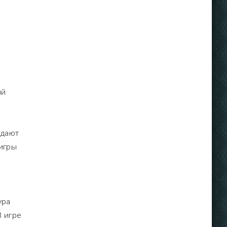
ий
 дают
игры
ура
В игре