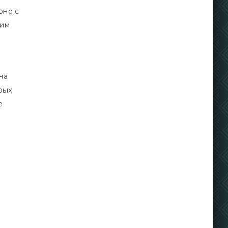
рно с
дим
на
рых
е