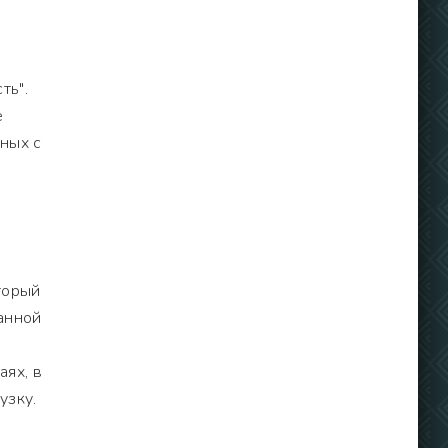
ть".
е
ных с
торый
занной
аях, в
узку.