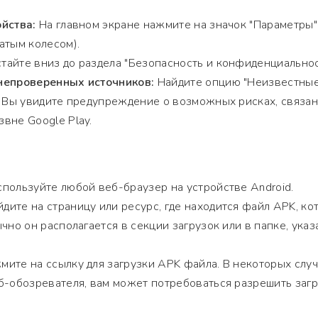
йства:
На главном экране нажмите на значок "Параметры"
атым колесом).
тайте вниз до раздела "Безопасность и конфиденциальнос
непроверенных источников:
Найдите опцию "Неизвестны
. Вы увидите предупреждение о возможных рисках, связан
вне Google Play.
пользуйте любой веб-браузер на устройстве Android.
дите на страницу или ресурс, где находится файл APK, ко
чно он располагается в секции загрузок или в папке, ука
ите на ссылку для загрузки APK файла. В некоторых случ
б-обозревателя, вам может потребоваться разрешить загр