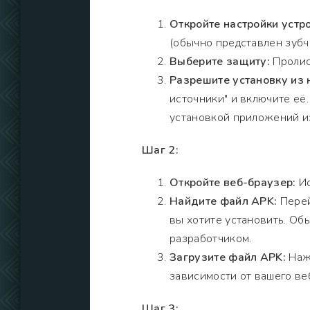
Откройте настройки устро
(обычно представлен зубч
Выберите защиту:
Пролис
Разрешите установку из 
источники" и включите её
установкой приложений из
Шаг 2:
Откройте веб-браузер:
Ис
Найдите файл APK:
Перей
вы хотите установить. Обы
разработчиком.
Загрузите файл APK:
Нажм
зависимости от вашего ве
Шаг 3: