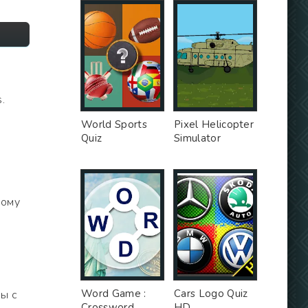
.
World Sports
Pixel Helicopter
Quiz
Simulator
ному
,
Word Game :
Cars Logo Quiz
ы с
Crossword
HD