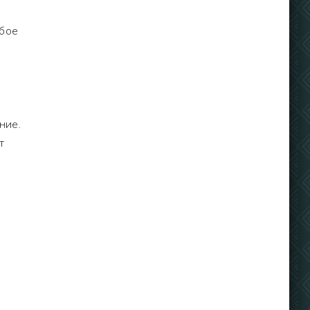
бое
ние.
т