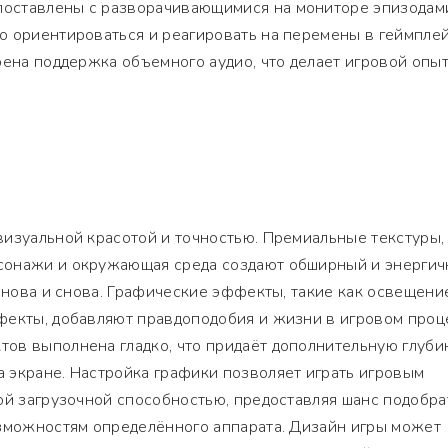
оставлены с разворачивающимися на мониторе эпизодами
о ориентироваться и реагировать на перемены в геймпле
рена поддержка объемного аудио, что делает игровой опы
визуальной красотой и точностью. Премиальные текстуры,
сонажи и окружающая среда создают обширный и энерги
 снова и снова. Графические эффекты, такие как освещени
фекты, добавляют правдоподобия и жизни в игровом проц
ов выполнена гладко, что придаёт дополнительную глуби
 экране. Настройка графики позволяет играть игровым
ой загрузочной способностью, предоставляя шанс подобра
озможностям определённого аппарата. Дизайн игры может