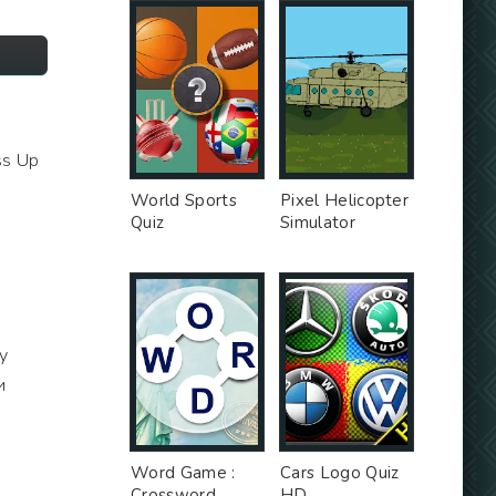
ss Up
World Sports
Pixel Helicopter
Quiz
Simulator
у
и
Word Game :
Cars Logo Quiz
Crossword
HD