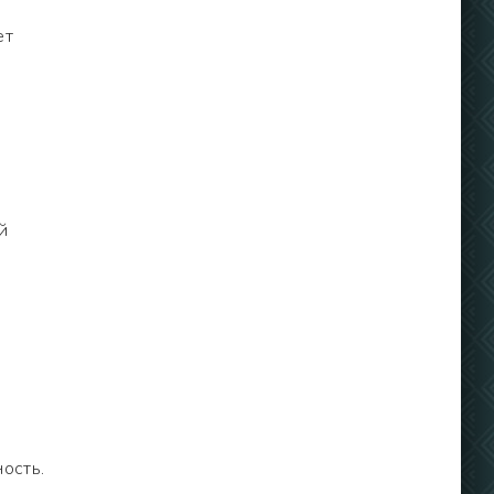
ет
й
ость.