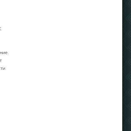
K
ние.
т
сти