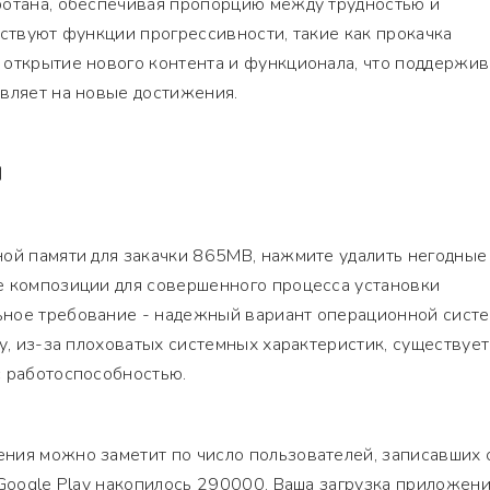
ботана, обеспечивая пропорцию между трудностью и
тствуют функции прогрессивности, такие как прокачка
 открытие нового контента и функционала, что поддержив
вляет на новые достижения.
Я
ной памяти для закачки 865MB, нажмите удалить негодные
е композиции для совершенного процесса установки
ное требование - надежный вариант операционной систе
му, из-за плоховатых системных характеристик, существует
с работоспособностью.
ния можно заметит по число пользователей, записавших 
 Google Play накопилось 290000. Ваша загрузка приложен