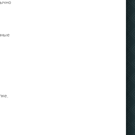
бычно
нные
,
пке,