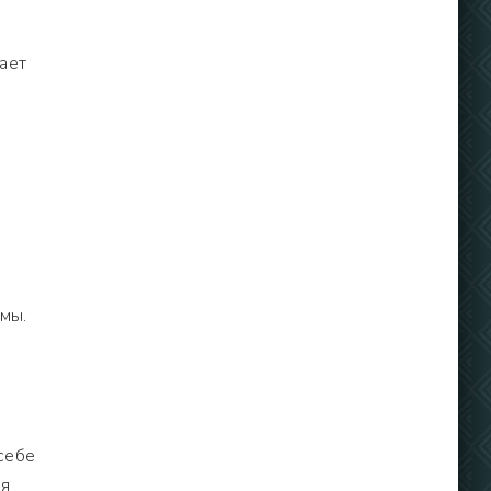
ает
мы.
себе
ия