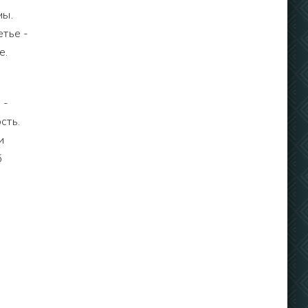
мы.
етье -
е.
 -
сть.
и
б