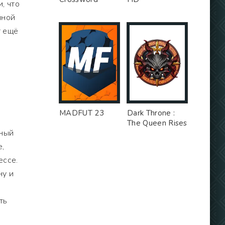
, что
йной
т ещё
MADFUT 23
Dark Throne :
The Queen Rises
чный
е,
ессе.
ну и
ть