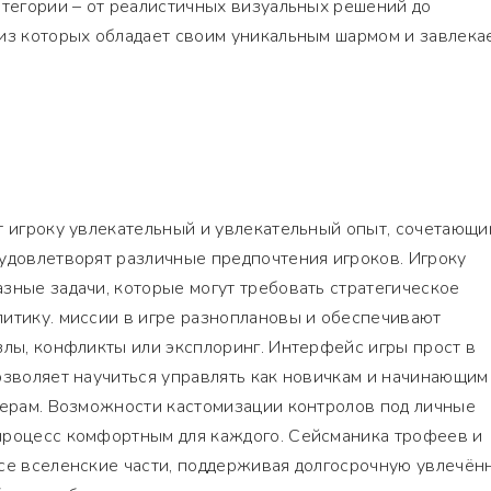
атегории – от реалистичных визуальных решений до
из которых обладает своим уникальным шармом и завлека
т игроку увлекательный и увлекательный опыт, сочетающи
удовлетворят различные предпочтения игроков. Игроку
зные задачи, которые могут требовать стратегическое
литику. миссии в игре разноплановы и обеспечивают
злы, конфликты или эксплоринг. Интерфейс игры прост в
озволяет научиться управлять как новичкам и начинающим
мерам. Возможности кастомизации контролов под личные
процесс комфортным для каждого. Сейсманика трофеев и
се вселенские части, поддерживая долгосрочную увлечённ