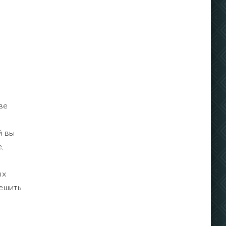
ве
й вы
,
ых
решить