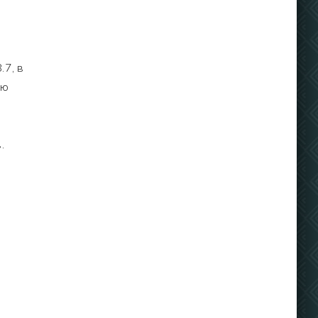
.7, в
ую
.