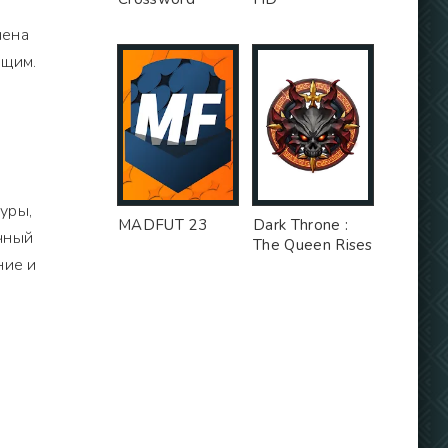
чена
ющим.
уры,
MADFUT 23
Dark Throne :
чный
The Queen Rises
ние и