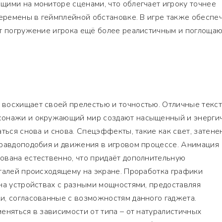
щими на мониторе сценами, что облегчает игроку точнее
перемены в геймплейной обстановке. В игре также обеспе
ет погружение игрока ещё более реалистичным и поглоща
восхищает своей прелестью и точностью. Отличные текст
сонажи и окружающий мир создают насыщенный и энерги
ться снова и снова. Спецэффекты, такие как свет, затене
правдоподобия и движения в игровом процессе. Анимация
ована естественно, что придаёт дополнительную
талей происходящему на экране. Проработка графики
на устройствах с разными мощностями, предоставляя
и, согласованные с возможностям данного гаджета.
еняться в зависимости от типа – от натуралистичных