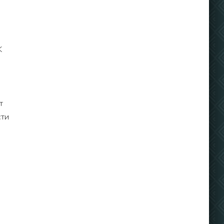
K
т
сти