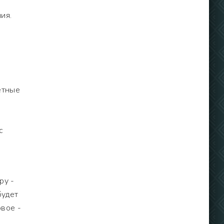
ия.
етные
с
ру -
будет
вое -