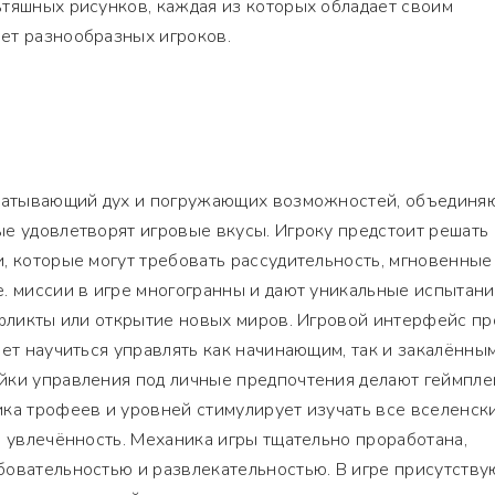
тяшных рисунков, каждая из которых обладает своим
ет разнообразных игроков.
хватывающий дух и погружающих возможностей, объедин
е удовлетворят игровые вкусы. Игроку предстоит решать
, которые могут требовать рассудительность, мгновенные
. миссии в игре многогранны и дают уникальные испытани
нфликты или открытие новых миров. Игровой интерфейс пр
яет научиться управлять как начинающим, так и закалённы
йки управления под личные предпочтения делают геймпле
ика трофеев и уровней стимулирует изучать все вселенск
ю увлечённость. Механика игры тщательно проработана,
бовательностью и развлекательностью. В игре присутству