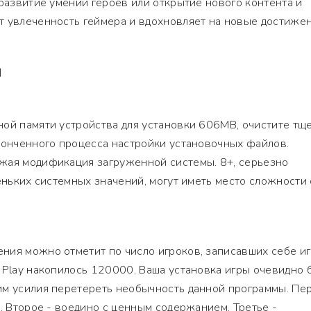
 развитие умений героев или открытие нового контента и
т увлеченность геймера и вдохновляет на новые достижен
Я
ной памяти устройства для установки 606MB, очистите тщ
конченного процесса настройки установочных файлов.
жая модификация загруженной системы. 8+, серьезно
хеньких системных значений, могут иметь место сложности 
ия можно отметит по число игроков, записавших себе иг
 Play накопилось 120000. Ваша установка игры очевидно 
им усилия перетереть необычность данной программы. Пер
а. Второе - воедино с ценным содержанием. Третье -