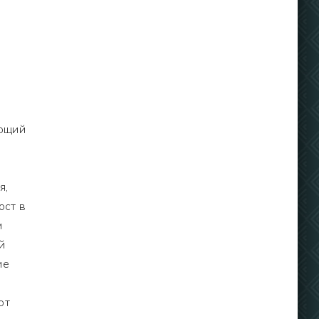
яющий
я,
ост в
м
й
ие
ют