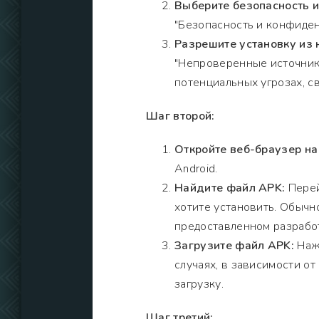
Выберите безопасность 
"Безопасность и конфиден
Разрешите установку из
"Непроверенные источники
потенциальных угрозах, с
Шаг второй:
Откройте веб-браузер на
Android.
Найдите файл APK:
Перей
хотите установить. Обычно
предоставленном разрабо
Загрузите файл APK:
Нажм
случаях, в зависимости о
загрузку.
Шаг третий: