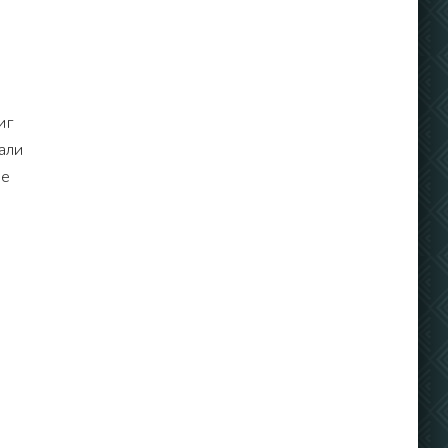
иг
али
ые