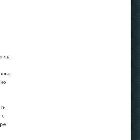
оков.
,
зовы,
вно
ать
но
гре