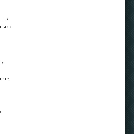
нные
ных с
ве
тите
ь