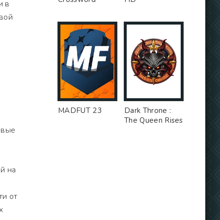
и в
овой
MADFUT 23
Dark Throne :
The Queen Rises
овые
й на
ти от
х