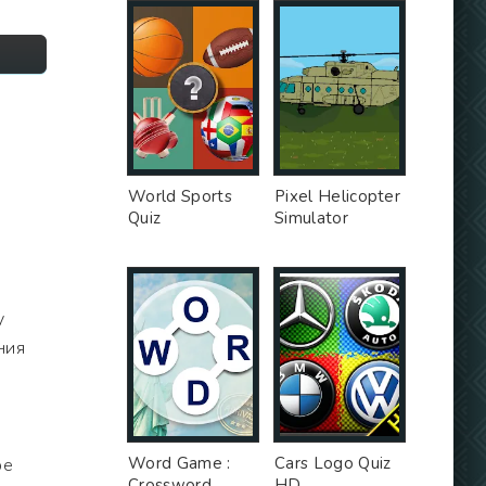
World Sports
Pixel Helicopter
Quiz
Simulator
у
ния
Word Game :
Cars Logo Quiz
ре
Crossword
HD