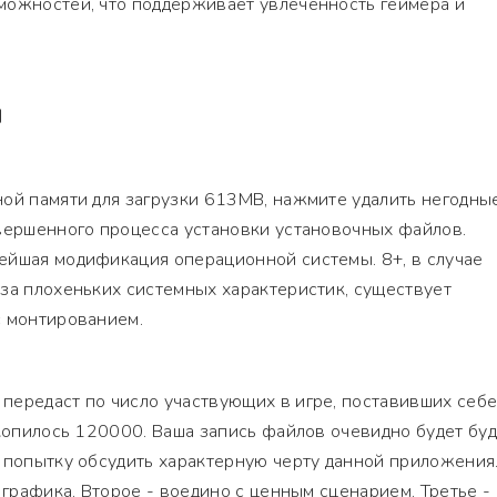
можностей, что поддерживает увлеченность геймера и
Я
ной памяти для загрузки 613MB, нажмите удалить негодны
овершенного процесса установки установочных файлов.
ейшая модификация операционной системы. 8+, в случае
за плохеньких системных характеристик, существует
с монтированием.
ередаст по число участвующих в игре, поставивших себе
скопилось 120000. Ваша запись файлов очевидно будет бу
 попытку обсудить характерную черту данной приложения
 графика. Второе - воедино с ценным сценарием. Третье -