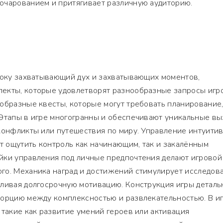
очарованием и притягивает различную аудиторию.
року захватывающий дух и захватывающих моментов,
екты, которые удовлетворят разнообразные запросы игр
образные квесты, которые могут требовать планирование
 Этапы в игре многогранны и обеспечивают уникальные вы
конфликты или путешествия по миру. Управление интуити
ет ощутить контроль как начинающим, так и закалённым
йки управления под личные предпочтения делают игровой
го. Механика наград и достижений стимулирует исследов
вливая долгосрочную мотивацию. Конструкция игры деталь
порцию между комплексностью и развлекательностью. В и
 такие как развитие умений героев или активация