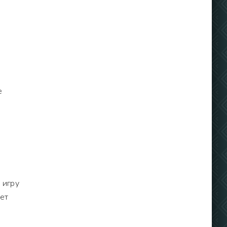
е
 игру
дет
.