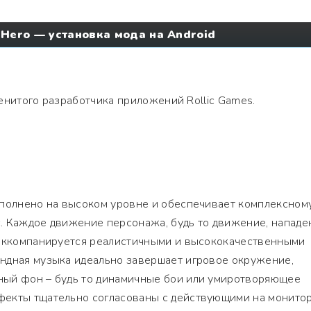
g Hero — установка мода на Android
менитого разработчика приложений Rollic Games.
ыполнено на высоком уровне и обеспечивает комплексном
. Каждое движение персонажа, будь то движение, нападе
 аккомпанируется реалистичными и высококачественными
ндная музыка идеально завершает игровое окружение,
ый фон – будь то динамичные бои или умиротворяющее
екты тщательно согласованы с действующими на монито