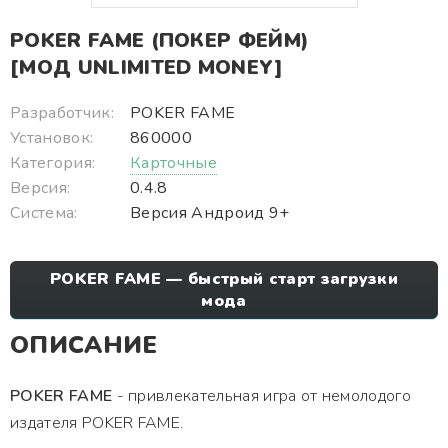
POKER FAME (ПОКЕР ФЕЙМ)
[МОД UNLIMITED MONEY]
Разработчик:
POKER FAME
Установок:
860000
Категория:
Карточные
Версия:
0.4.8
Система:
Версия Андроид 9+
POKER FAME — быстрый старт загрузки
мода
ОПИСАНИЕ
POKER FAME
- привлекательная игра от немолодого
издателя POKER FAME.