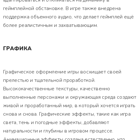
адаптироваться и откликаться на динамику в
геймплейной обстановке. В игре также внедрена
поддержка объемного аудио, что делает геймплей ещё
более реалистичным и захватывающим.
ГРАФИКА
Графическое оформление игры восхищает своей
прелестью и тщательной проработкой.
Высококачественные текстуры, качественно
выполненные персонажи и окружающая среда создают
живой и проработанный мир, в который хочется играть
снова и снова. Графические эффекты, такие как игра
света, тень и погодные эффекты, добавляют
натуральности и глубины в игровом процессе.
Анимационные эффекты создана естественно, что