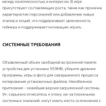
между комплексностью и интересом. В игре
присутствуют составляющие роста, такие как прокачка
характеристик персонажей или добавление новых
этапов и опций, что поддерживает увлеченность
геймера и поддерживает мотивацию играть.
СИСТЕМНЫЕ ТРЕБОВАНИЯ
Объявленный объем свободной встроенной памяти
устройства для установки 559MB, уберите древние
программы, игры и фото для совершенного процесса
копирования установочных файлов. Неизбежное
притязание - новейшая версия загруженной системы.
9+, серьезно отнеситесь к этому, из-за плохеньких
системных значений, могут иметь место осложнения с