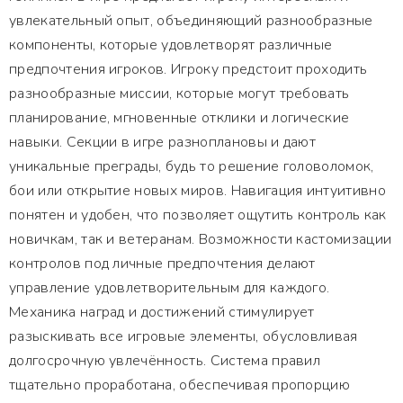
увлекательный опыт, объединяющий разнообразные
компоненты, которые удовлетворят различные
предпочтения игроков. Игроку предстоит проходить
разнообразные миссии, которые могут требовать
планирование, мгновенные отклики и логические
навыки. Секции в игре разноплановы и дают
уникальные преграды, будь то решение головоломок,
бои или открытие новых миров. Навигация интуитивно
понятен и удобен, что позволяет ощутить контроль как
новичкам, так и ветеранам. Возможности кастомизации
контролов под личные предпочтения делают
управление удовлетворительным для каждого.
Механика наград и достижений стимулирует
разыскивать все игровые элементы, обусловливая
долгосрочную увлечённость. Система правил
тщательно проработана, обеспечивая пропорцию