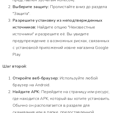
представлен зубчатым колесом).
Выберите защиту:
Пролистайте вниз до раздела
"Защита".
Разрешите установку из неподтвержденных
источников:
Найдите опцию "Неизвестные
источники" и разрешите её. Вы увидите
предупреждение о возможных рисках, связанных
с установкой приложений извне магазина Google
Play.
Шаг второй:
Откройте веб-браузер:
Используйте любой
браузер на Android.
Найдите APK:
Перейдите на страницу или ресурс,
где находится APK, который вы хотите установить.
Обычно он располагается в разделе для
скачивания или в папке, предоставленной