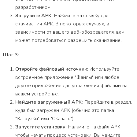
разработчиком.
Загрузите APK:
Нажмите на ссылку для
скачивания APK. В некоторых случаях, в
зависимости от вашего веб-обозревателя, вам
может потребоваться разрешить скачивание.
Шаг 3:
Откройте файловый источник:
Используйте
встроенное приложение "Файлы" или любое
другое приложение для управления файлами на
вашем устройстве.
Найдите загруженный APK:
Перейдите в раздел,
куда был загружен APK (обычно это папка
"Загрузки" или "Скачать").
Запустите установку:
Нажмите на файл APK,
чтобы начать процесс установки. Вы увидите