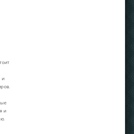
тоит
 и
иров.
ные
я и
ию.