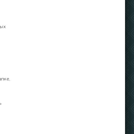
ных
апке,
ь