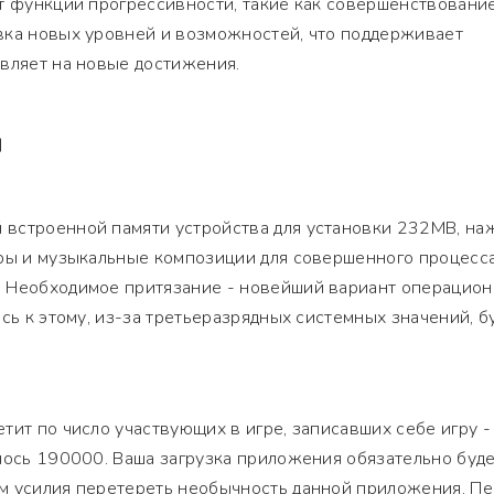
т функции прогрессивности, такие как совершенствовани
вка новых уровней и возможностей, что поддерживает
вляет на новые достижения.
Я
встроенной памяти устройства для установки 232MB, на
гры и музыкальные композиции для совершенного процесс
 Необходимое притязание - новейший вариант операцио
сь к этому, из-за третьеразрядных системных значений, б
тит по число участвующих в игре, записавших себе игру -
лось 190000. Ваша загрузка приложения обязательно буд
м усилия перетереть необычность данной приложения. П