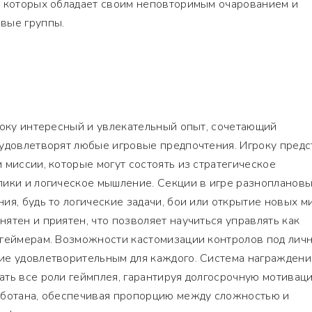
з которых обладает своим неповторимым очарованием и
вые группы.
року интересный и увлекательный опыт, сочетающий
 удовлетворят любые игровые предпочтения. Игроку предс
 миссии, которые могут состоять из стратегическое
лики и логическое мышление. Секции в игре разноплановы
ия, будь то логические задачи, бои или открытие новых м
ятен и приятен, что позволяет научиться управлять как
 геймерам. Возможности кастомизации контролов под лич
ие удовлетворительным для каждого. Система награждени
ть все роли геймплея, гарантируя долгосрочную мотивац
аботана, обеспечивая пропорцию между сложностью и