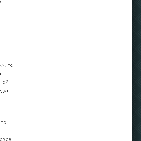
е
жмите
а
нной
удут
 по
ет
ервое