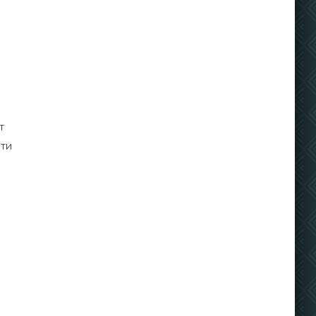
т
сти