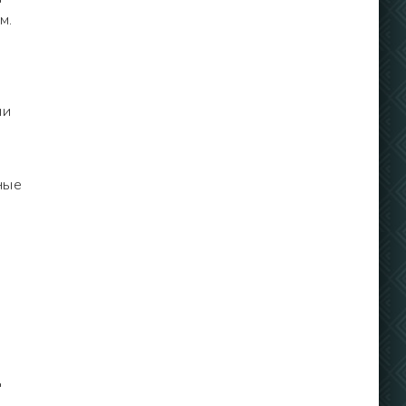
м.
ии
ные
"