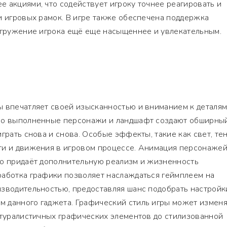
 акциями, что содействует игроку точнее реагировать и
и игровых рамок. В игре также обеспечена поддержка
погружение игрока ещё еще насыщеннее и увлекательным.
 впечатляет своей изысканностью и вниманием к деталям
но выполненные персонажи и ландшафт создают обширны
грать снова и снова. Особые эффекты, такие как свет, тен
ти и движения в игровом процессе. Анимация персонажей
то придаёт дополнительную реализм и жизненность
работка графики позволяет наслаждаться геймплеем на
зводительностью, предоставляя шанс подобрать настройк
 данного гаджета. Графический стиль игры может изменя
атуралистичных графических элементов до стилизованной