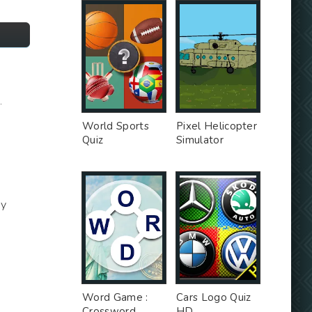
.
World Sports
Pixel Helicopter
Quiz
Simulator
му
Word Game :
Cars Logo Quiz
Crossword
HD