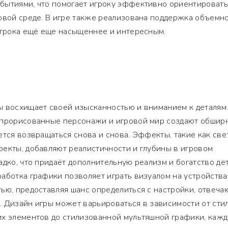
бытиями, что помогает игроку эффективно ориентировать
овой среде. В игре также реализована поддержка объемн
игрока ещё еще насыщеннее и интересным.
ы восхищает своей изысканностью и вниманием к деталям
 прорисованные персонажи и игровой мир создают обшир
ется возвращаться снова и снова. Эффекты, такие как свет
екты, добавляют реалистичности и глубины в игровом
адко, что придаёт дополнительную реализм и богатство де
аботка графики позволяет играть визуалом на устройства
ью, предоставляя шанс определиться с настройки, отвеч
 Дизайн игры может варьироваться в зависимости от стил
х элементов до стилизованной мультяшной графики, кажд