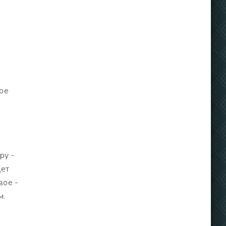
ное
ру -
дет
вое -
м.