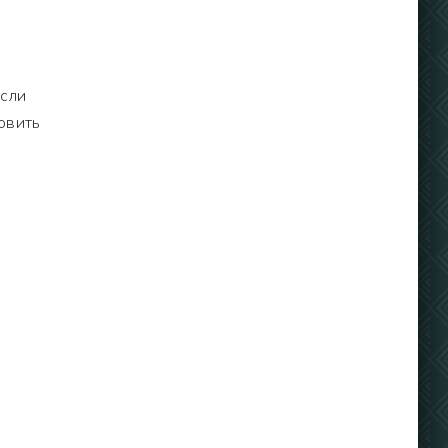
если
овить