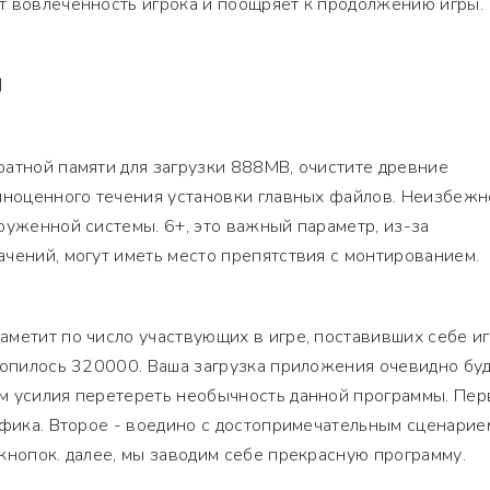
т вовлечённость игрока и поощряет к продолжению игры.
Я
атной памяти для загрузки 888MB, очистите древние
олноценного течения установки главных файлов. Неизбеж
руженной системы. 6+, это важный параметр, из-за
чений, могут иметь место препятствия с монтированием.
метит по число участвующих в игре, поставивших себе иг
копилось 320000. Ваша загрузка приложения очевидно бу
м усилия перетереть необычность данной программы. Пер
афика. Второе - воедино с достопримечательным сценарие
кнопок. далее, мы заводим себе прекрасную программу.