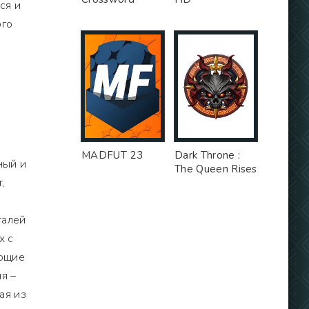
ся и
ого
.
MADFUT 23
Dark Throne :
ный и
The Queen Rises
,
талей
х с
ающие
я –
ая из