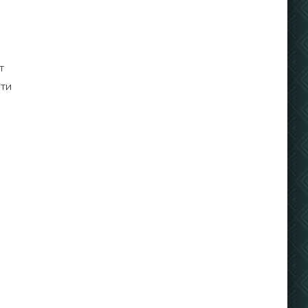
т
сти