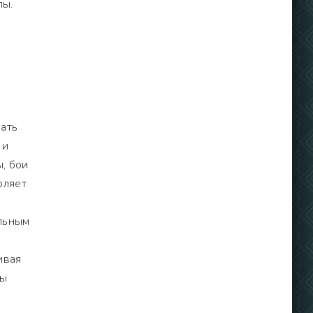
пы.
ать
 и
ы, бои
оляет
льным
ивая
ты