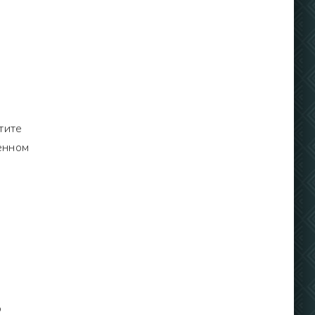
,
тите
ленном
о