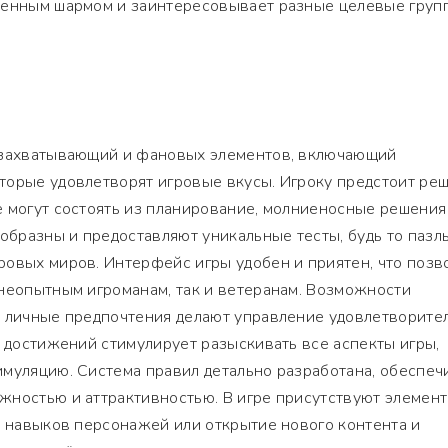
венным шармом и заинтересовывает разные целевые груп
 захватывающий и фановых элементов, включающий
торые удовлетворят игровые вкусы. Игроку предстоит реш
 могут состоять из планирование, молниеносные решения
ообразны и предоставляют уникальные тесты, будь то пазл
овых миров. Интерфейс игры удобен и приятен, что позв
 неопытным игроманам, так и ветеранам. Возможности
д личные предпочтения делают управление удовлетворите
и достижений стимулирует разыскивать все аспекты игры,
имуляцию. Система правил детально разработана, обеспеч
жностью и аттрактивностью. В игре присутствуют элемен
е навыков персонажей или открытие нового контента и