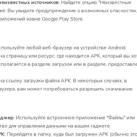
неизвестных источников:
Найдите опцию "Неизвестные
 её. Вы увидите предупреждение о возможных опасностях
риложений извне Google Play Store.
пользуйте любой веб-браузер на устройстве Android.
а страницу или ресурс, где находится APK, который вы хо
сполагается в разделе загрузок или в разделе, предостав
а ссылку загрузки файла APK. В некоторых случаях, в
аузера, вам может потребоваться разрешить скачивание.
еджер:
Используйте встроенное приложение "Файлы" или
во для управления данными на вашем гаджете.
PK:
Перейдите в папку, куда был загружен APK (обычно эт