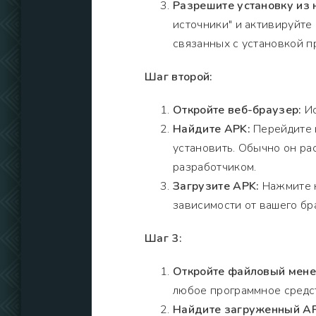
Разрешите установку из 
источники" и активируйте
связанных с установкой п
Шаг второй:
Откройте веб-браузер:
Ис
Найдите APK:
Перейдите н
установить. Обычно он ра
разработчиком.
Загрузите APK:
Нажмите н
зависимости от вашего бр
Шаг 3:
Откройте файловый мен
любое программное средст
Найдите загруженный A