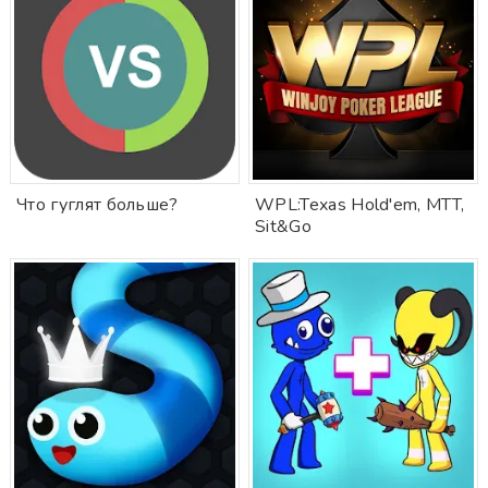
Что гуглят больше?
WPL:Texas Hold'em, MTT,
Sit&Go