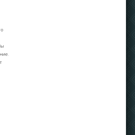
то
Вы
ние.
т