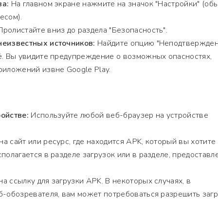
ва:
На главном экране нажмите на значок "Настройки" (об
есом).
ролистайте вниз до раздела "Безопасность".
неизвестных источников:
Найдите опцию "Неподтвержде
ё. Вы увидите предупреждение о возможных опасностях,
риложений извне Google Play.
ойстве:
Используйте любой веб-браузер на устройстве
а сайт или ресурс, где находится APK, который вы хотите
сполагается в разделе загрузок или в разделе, предостав
а ссылку для загрузки APK. В некоторых случаях, в
б-обозревателя, вам может потребоваться разрешить загр