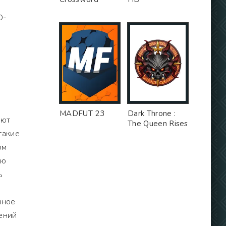
D-
MADFUT 23
Dark Throne :
ают
The Queen Rises
такие
ом
ую
ь
нное
ений