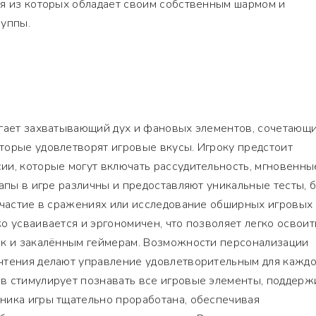
ая из которых обладает своим собственным шармом и
руппы.
агает захватывающий дух и фановых элементов, сочетающ
торые удовлетворят игровые вкусы. Игроку предстоит
ии, которые могут включать рассудительность, мгновенны
тапы в игре различны и предоставляют уникальные тесты, 
участие в сражениях или исследование обширных игровых
о усваивается и эргономичен, что позволяет легко освоит
ак и закалённым геймерам. Возможности персонализации
чтения делают управление удовлетворительным для каждо
в стимулирует познавать все игровые элементы, поддерж
ника игры тщательно проработана, обеспечивая