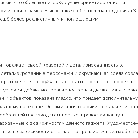
ями, что облегчает игроку лучше ориентироваться и
три игровых рамок. В игре также обеспечена поддержка 3
т ещё более реалистичным и поглощающим.
ы поражает своей красотой и детализированностью.
 детализированные персонажи и окружающая среда созд
торый хочется погружаться снова и снова. Спецэффекты, 
е условия, добавляют реалистичности и движения в игров
 и объектов показана гладко, что придаёт дополнительн
одящему на экране. Оптимизация графики позволяет играт
нообразной производительностью, предоставляя путь
гласованные с возможностям данного гаджета. Художестве
аться в зависимости от стиля – от реалистичных изображ