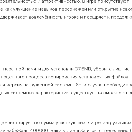
бовательностью и аттрактивностью. В игре присутствуют
ие как улучшение навыков персонажей или открытие ново
поддерживает вовлечённость игрока и поощряет к продол
Я
ппаратной памяти для установки 376MB, уберите лишние
олноценного процесса копирования установочных файлов.
ая версия загруженной системы. 6+, в случае необходимо
дных системных характеристик, существует возможность 
демонстрирует по сумма участвующих в игре, загрузивших
Play набежало 400000. Ваша установка игры определенно 