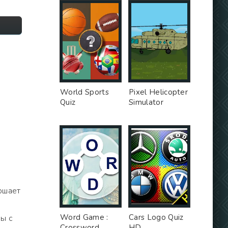
World Sports
Pixel Helicopter
Quiz
Simulator
ршает
и
Word Game :
Cars Logo Quiz
ы с
Crossword
HD