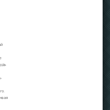
ий
е
будь
ь
го.
ивая