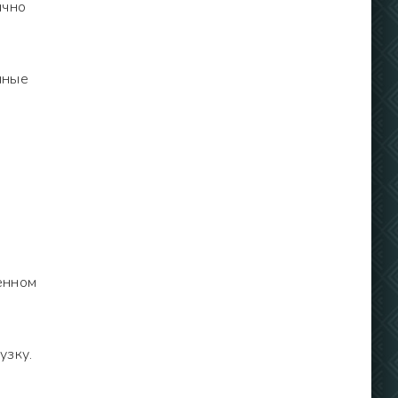
ычно
нные
ленном
узку.