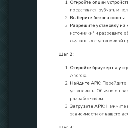
Откройте опции устройст
представлен зубчатым кол
Выберите безопасность:
П
Разрешите установку из 
источники" и разрешите е
связанных с установкой п
Шаг 2:
Откройте браузер на устр
Android.
Найдите APK:
Перейдите н
установить. Обычно он ра
разработчиком.
Загрузите APK:
Нажмите н
зависимости от вашего ве
Шаг 3: