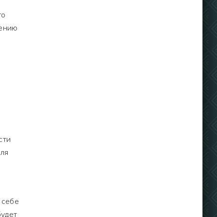
го
жению
сти
для
 себе
будет