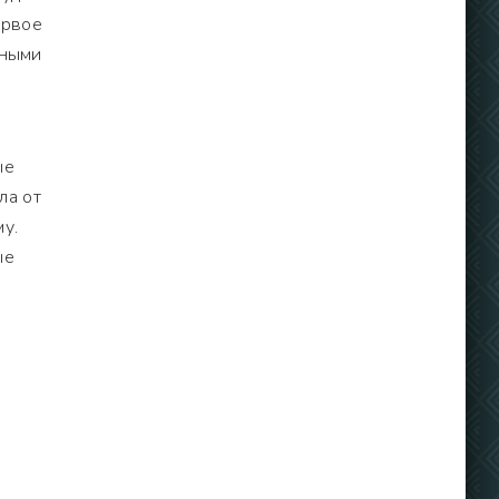
ервое
дными
ые
ла от
у.
ые