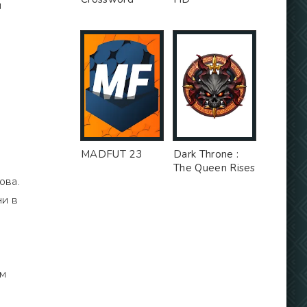
и
MADFUT 23
Dark Throne :
я
The Queen Rises
ова.
ни в
ям