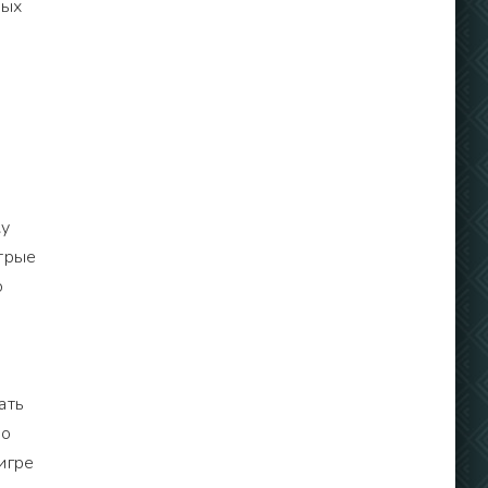
рых
ку
трые
о
ать
но
игре