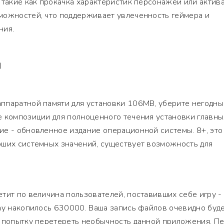
 такие как прокачка характеристик персонажей или актив
можностей, что поддерживает увлеченность геймера и
ния.
Я
ппаратной памяти для установки 106MB, уберите негодны
е композиции для полноценного течения установки главны
ие - обновленное издание операционной системы. 8+, это
оших системных значений, существует возможность для
тит по величина пользователей, поставивших себе игру -
ay накопилось 630000. Ваша запись файлов очевидно буд
м попытку перетереть необычность данной приложения. П