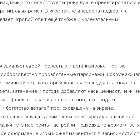
изодами, что содействует игроку лучше ориентироваться 
три игровых рамок. В игре также внедрена поддержка
делает игровой опыт ещё глубже и увлекательным.
ы удивляет своей прелестью и детализированностью.
, добросовестно проработанные персонажи и окружающа
намичный мир, в который хочется исследовать снова и сн
вета, затенение и погода, добавляют насыщенности и жиз
ые эффекты показана естественно, что придаёт
и богатство деталей происходящему на экране.
озволяет ощущать геймплеем на аппаратах с различной
авляя путь настроить настройки, подходящие возможност
ное оформление игры может изменяться в зависимости от