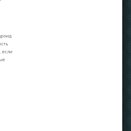
дроид
ость
, если
ные