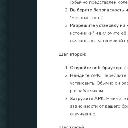
(обычно представлен коле
Выберите безопасность 
"Безопасность".
Разрешите установку из 
источники" и включите её
связанных с установкой п
Шаг второй:
Откройте веб-браузер:
Ис
Найдите APK:
Перейдите н
установить. Обычно он рас
разработчиком.
Загрузите APK:
Нажмите н
зависимости от вашего бр
скачивание.
Шаг третий: