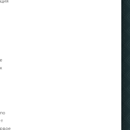
ация
е
х
 по
ет
ервое