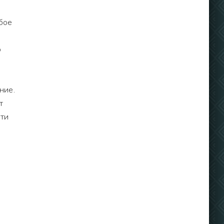
бое
о
ние.
т
сти