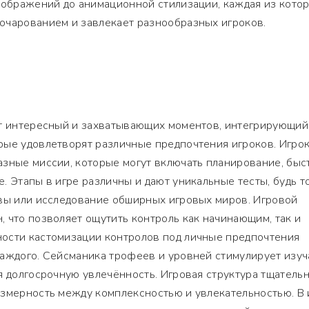
зображений до анимационной стилизации, каждая из кото
очарованием и завлекает разнообразных игроков.
ет интересный и захватывающих моментов, интегрирующий
рые удовлетворят различные предпочтения игроков. Игро
азные миссии, которые могут включать планирование, быс
. Этапы в игре различны и дают уникальные тесты, будь т
твы или исследование обширных игровых миров. Игровой
 что позволяет ощутить контроль как начинающим, так и
ости кастомизации контролов под личные предпочтения
каждого. Сейсманика трофеев и уровней стимулирует изуч
я долгосрочную увлечённость. Игровая структура тщатель
азмерность между комплексностью и увлекательностью. В 