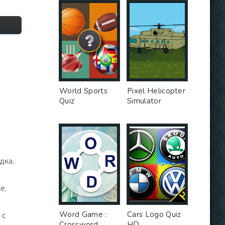
World Sports
Pixel Helicopter
Quiz
Simulator
дка,
е,
Word Game :
Cars Logo Quiz
 с
Crossword
HD