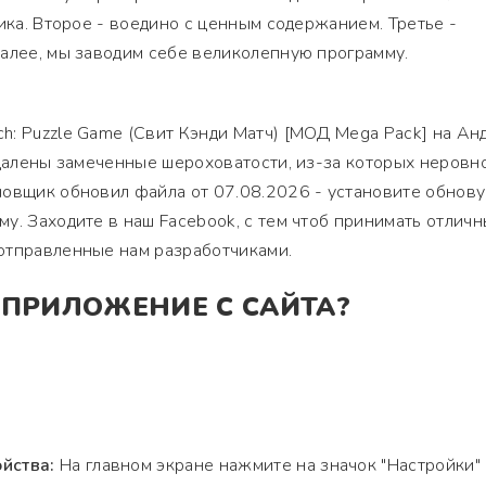
фика. Второе - воедино с ценным содержанием. Третье -
алее, мы заводим себе великолепную программу.
h: Puzzle Game (Свит Кэнди Матч) [МОД Mega Pack] на Ан
удалены замеченные шероховатости, из-за которых неровн
овщик обновил файла от 07.08.2026 - установите обнову
у. Заходите в наш Facebook, с тем чтоб принимать отлич
отправленные нам разработчиками.
 ПРИЛОЖЕНИЕ С САЙТА?
йства:
На главном экране нажмите на значок "Настройки"