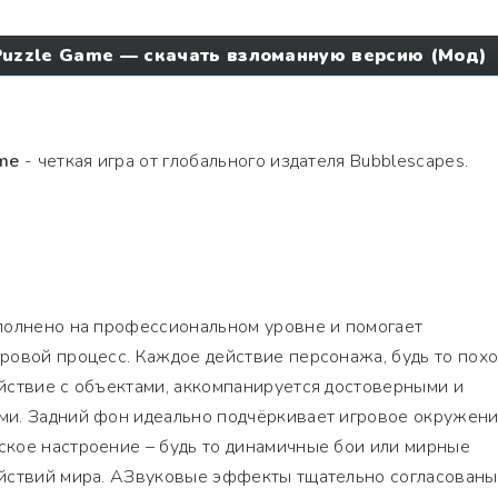
Puzzle Game — скачать взломанную версию (Мод)
ame
- четкая игра от глобального издателя Bubblescapes.
полнено на профессиональном уровне и помогает
овой процесс. Каждое действие персонажа, будь то похо
йствие с объектами, аккомпанируется достоверными и
и. Задний фон идеально подчёркивает игровое окружени
кое настроение – будь то динамичные бои или мирные
йствий мира. АЗвуковые эффекты тщательно согласованы