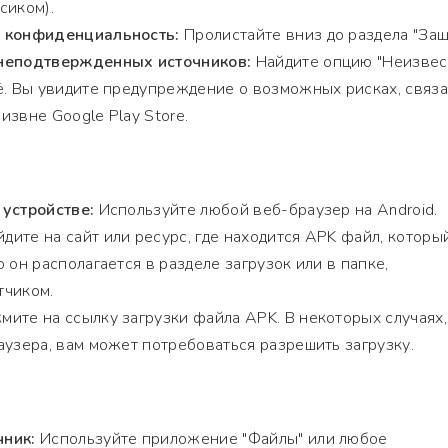
сиком).
и конфиденциальность:
Пролистайте вниз до раздела "Защ
 неподтвержденных источников:
Найдите опцию "Неизве
ё. Вы увидите предупреждение о возможных рисках, связ
извне Google Play Store.
 устройстве:
Используйте любой веб-браузер на Android.
дите на сайт или ресурс, где находится APK файл, которы
 он располагается в разделе загрузок или в папке,
тчиком.
ите на ссылку загрузки файла APK. В некоторых случаях,
аузера, вам может потребоваться разрешить загрузку.
чник:
Используйте приложение "Файлы" или любое