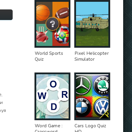
World Sports
Pixel Helicopter
Quiz
Simulator
е,
ми
руя
ы
Word Game :
Cars Logo Quiz
Crossword
HD