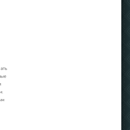
вать
ные
и
м.
ым