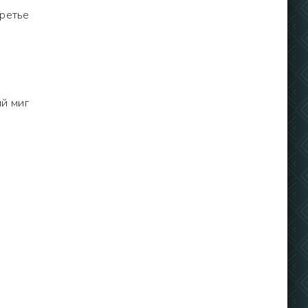
Третье
й миг