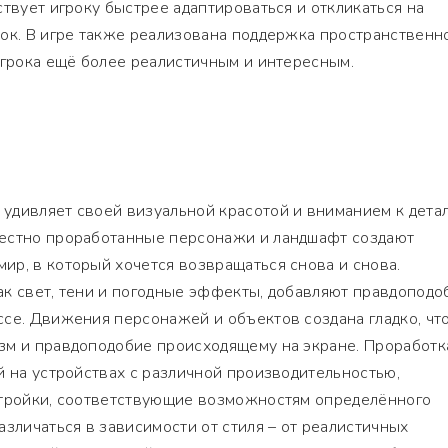
ствует игроку быстрее адаптироваться и откликаться на
ок. В игре также реализована поддержка пространственн
игрока ещё более реалистичным и интересным.
удивляет своей визуальной красотой и вниманием к детал
естно проработанные персонажи и ландшафт создают
р, в который хочется возвращаться снова и снова.
к свет, тени и погодные эффекты, добавляют правдоподо
се. Движения персонажей и объектов создана гладко, чт
зм и правдоподобие происходящему на экране. Проработк
й на устройствах с различной производительностью,
стройки, соответствующие возможностям определённого
азличаться в зависимости от стиля – от реалистичных