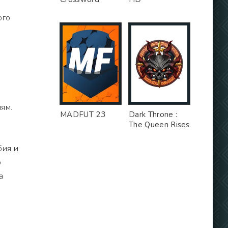
ого
ям.
MADFUT 23
Dark Throne :
The Queen Rises
бия и
о
а