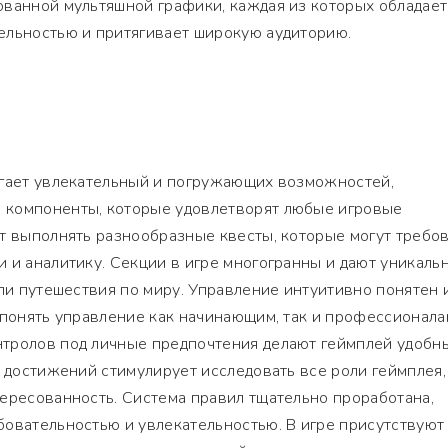
ованной мультяшной графики, каждая из которых обладает
ельностью и притягивает широкую аудиторию.
агает увлекательный и погружающих возможностей,
 компоненты, которые удовлетворят любые игровые
т выполнять разнообразные квесты, которые могут требо
 и аналитику. Секции в игре многогранны и дают уникаль
или путешествия по миру. Управление интуитивно понятен 
 понять управление как начинающим, так и профессионала
тролов под личные предпочтения делают геймплей удобн
и достижений стимулирует исследовать все роли геймплея,
ересованность. Система правил тщательно проработана,
бовательностью и увлекательностью. В игре присутствуют