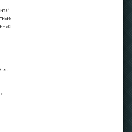
ита".
стные
анных
й вы
 в