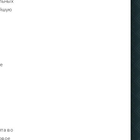
ельных
ейшую
те
та во
рвое