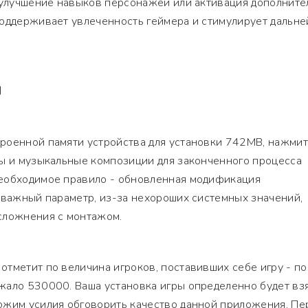
к улучшение навыков персонажей или активация дополнит
поддерживает увлеченность геймера и стимулирует дальн
Я
роенной памяти устройства для установки 742MB, нажми
ры и музыкальные композиции для законченного процесса
еобходимое правило - обновленная модификация
 важный параметр, из-за нехороших системных значений,
сложнения с монтажом.
тметит по величина игроков, поставивших себе игру - по
жало 530000. Ваша установка игры определенно будет взя
ожим усилия обговорить качество данной приложения. Пе