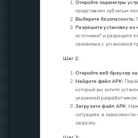
Откройте параметры устр
представлен зубчатым кол
Выберите безопасность:
П
Разрешите установку из 
источники" и разрешите е
связанных с установкой п
Шаг 2:
Откройте веб-браузер на
Найдите файл APK:
Перей
который вы хотите установ
указанной разработчиком.
Загрузите файл APK:
Нажм
ситуациях, в зависимости
загрузку.
Шаг 3: