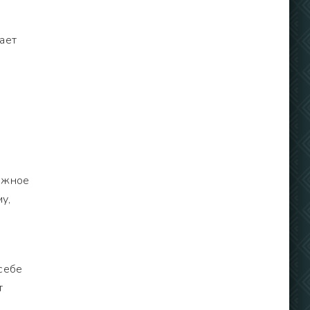
ает
ежное
у,
себе
т