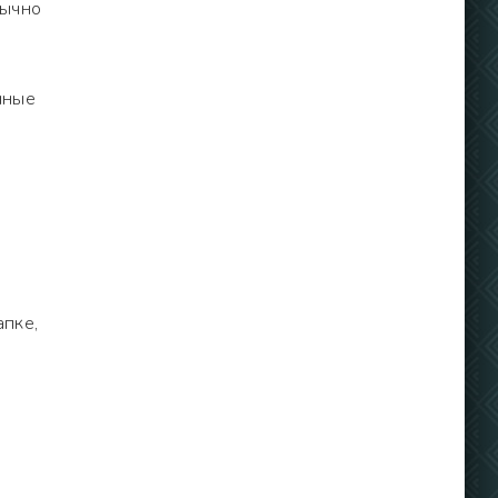
бычно
нные
апке,