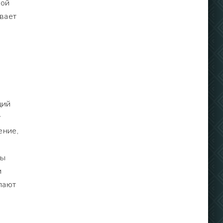
ной
вает
щий
у
ение,
ры
и
лают