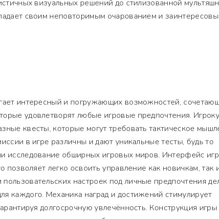
листичных визуальных решений до стилизованной мультяш
бладает своим неповторимым очарованием и заинтересовы
агает интересный и погружающих возможностей, сочетаю
торые удовлетворят любые игровые предпочтения. Игрок
зные квесты, которые могут требовать тактическое мышл
иссии в игре различны и дают уникальные тесты, будь то
ли исследование обширных игровых миров. Интерфейс иг
то позволяет легко освоить управление как новичкам, так 
 пользовательских настроек под личные предпочтения де
ля каждого. Механика наград и достижений стимулирует
 гарантируя долгосрочную увлечённость. Конструкция игры