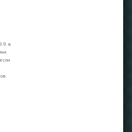
.9, в
ки.
 если
ов.