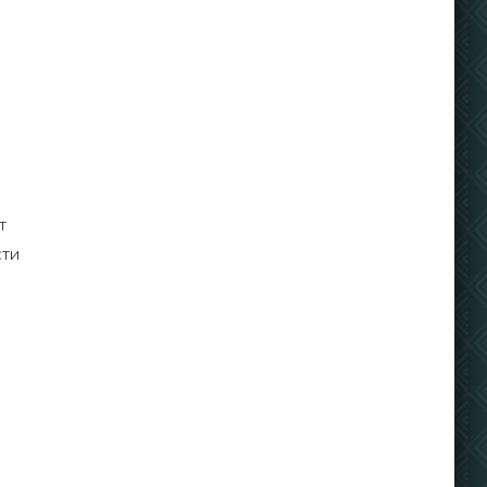
т
сти