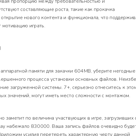
чивая пропорцию между требовательностью и
утствуют составляющие роста, такие как прокачка
 открытие нового контента и функционала, что поддержив
 мотивацию играть.
Я
аппаратной памяти для закачки 604MB, уберите негодные
овершенного процесса установки основных файлов. Неизб
ние загруженной системы. 7+, серьезно отнеситесь к этом
ых значений, могут иметь место сложности с монтажом.
о заметит по величина участвующих в игре, загрузивших 
Play набежало 830000. Ваша запись файлов очевидно буде
 Приложим усилия перетереть характерную черту данной