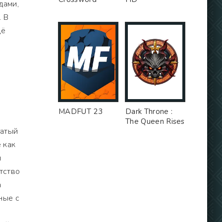
дами,
. В
щё
MADFUT 23
Dark Throne :
The Queen Rises
гатый
 как
м
тство
а
ные с