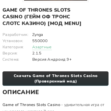
GAME OF THRONES SLOTS
CASINO (ГЕЙМ ОФ ТРОНС
СЛОТС КАЗИНО) [МОД MENU]
Разработчик:
Zynga
Установок:
550000
Категория:
Азартные
Версия:
2.1.5
Система:
Версия Андроид 9+
Скачать Game of Thrones Slots Casino
(Проверенный мод)
ОПИСАНИЕ
Game of Thrones Slots Casino
- удивительная игра от