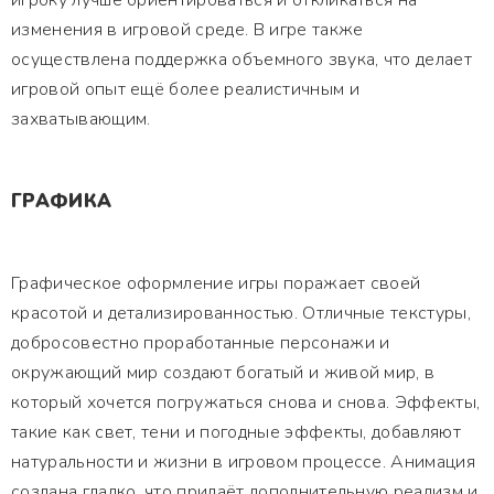
игроку лучше ориентироваться и откликаться на
изменения в игровой среде. В игре также
осуществлена поддержка объемного звука, что делает
игровой опыт ещё более реалистичным и
захватывающим.
ГРАФИКА
Графическое оформление игры поражает своей
красотой и детализированностью. Отличные текстуры,
добросовестно проработанные персонажи и
окружающий мир создают богатый и живой мир, в
который хочется погружаться снова и снова. Эффекты,
такие как свет, тени и погодные эффекты, добавляют
натуральности и жизни в игровом процессе. Анимация
создана гладко, что придаёт дополнительную реализм и