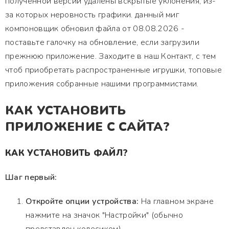
полученной версии удалены вскрытые уклонения, из-
за которых неровность графики. данный миг
компоновщик обновил файла от 08.08.2026 -
поставьте галочку на обновление, если загрузили
прежнюю приложение. Заходите в наш Контакт, с тем
чтоб приобретать распространенные игрушки, топовые
приложения собранные нашими программистами.
КАК УСТАНОВИТЬ
ПРИЛОЖЕНИЕ С САЙТА?
КАК УСТАНОВИТЬ ФАЙЛ?
Шаг первый:
Откройте опции устройства:
На главном экране
нажмите на значок "Настройки" (обычно