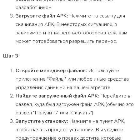
разработчиком.
Загрузите файл APK:
Нажмите на ссылку для
скачивания APK. В некоторых ситуациях, в
зависимости от вашего веб-обозревателя, вам
может потребоваться разрешить перенос.
Шаг 3:
Откройте менеджер файлов:
Используйте
приложение "Файлы" или любое иные средства
управления данными на вашем агрегате.
Найдите загруженный файл APK:
Перейдите в
раздел, куда был загружен файл APK (обычно это
раздел "Получить" или "Скачать").
Запустите установку:
Нажмите на пункт APK,
чтобы начать процесс установки. Вы увидите
предупреждение о правах доступа, которые