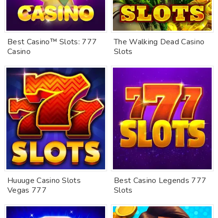
Best Casino™ Slots: 777
The Walking Dead Casino
Casino
Slots
Huuuge Casino Slots
Best Casino Legends 777
Vegas 777
Slots