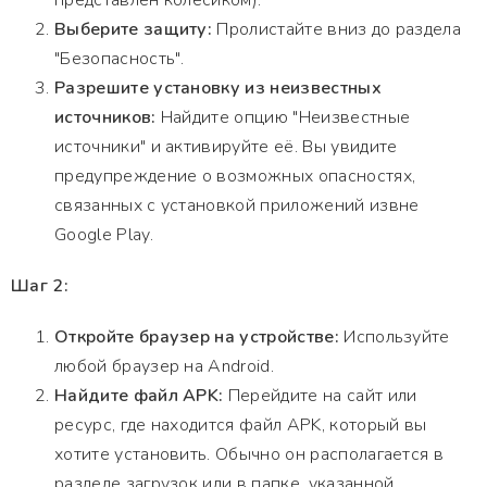
представлен колесиком).
Выберите защиту:
Пролистайте вниз до раздела
"Безопасность".
Разрешите установку из неизвестных
источников:
Найдите опцию "Неизвестные
источники" и активируйте её. Вы увидите
предупреждение о возможных опасностях,
связанных с установкой приложений извне
Google Play.
Шаг 2:
Откройте браузер на устройстве:
Используйте
любой браузер на Android.
Найдите файл APK:
Перейдите на сайт или
ресурс, где находится файл APK, который вы
хотите установить. Обычно он располагается в
разделе загрузок или в папке, указанной