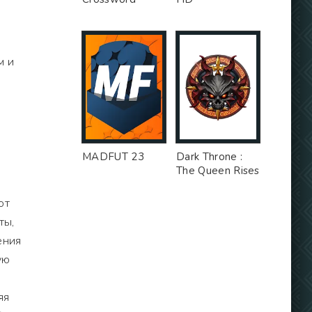
м и
MADFUT 23
Dark Throne :
The Queen Rises
ют
ты,
ения
ую
яя