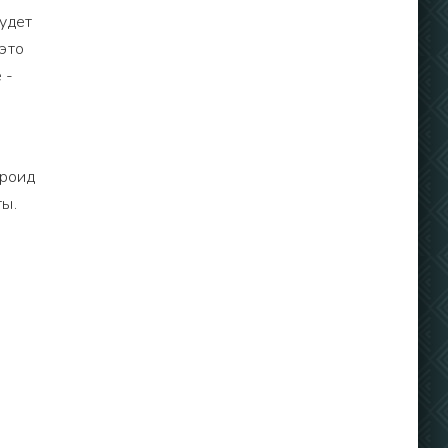
удет
это
 -
дроид
ты.