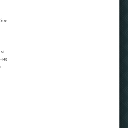
бое
Вы
ние.
т