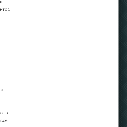
йн
ентов
ют
елают
 все