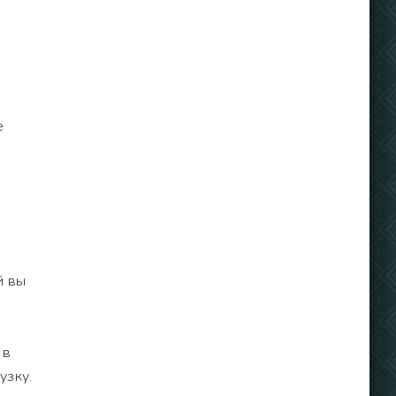
е
й вы
 в
узку.