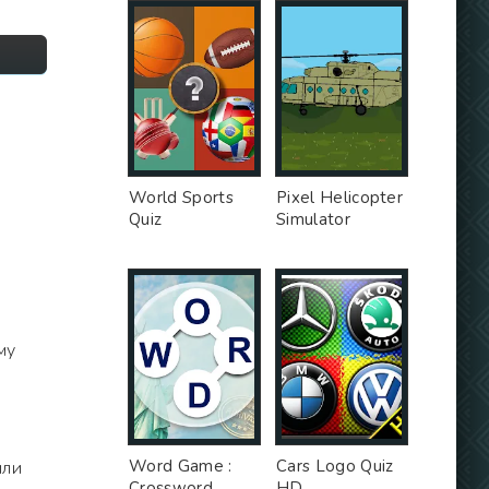
World Sports
Pixel Helicopter
Quiz
Simulator
му
Word Game :
Cars Logo Quiz
или
Crossword
HD