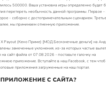
пилось 500000. Ваша установка игры определенно будет б
лия перетереть необычность данной программы. Первое - 
торое - соборно с достопримечательным сценарием. Третье
далее, мы принимаем отменную приложение.
3X Payout (Кено Приме) [МОД Бесконечные деньги] на Ан
удалены замеченные уклонения, из-за которых частые выле
 на сайт файла от 07.08.2026 - поставьте галочку на
ежнюю приложение. Вступайте в наш Facebook, с тем чтоб
 топовые приложения загруженные на наш портал.
 ПРИЛОЖЕНИЕ С САЙТА?