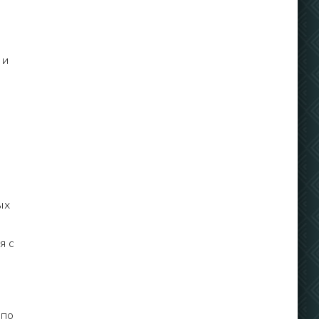
 и
ых
я с
 по