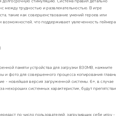
я долгосрочную стимуляцию. Система правил детально
нс между трудностью и развлекательностью. В игре
ста, такие как совершенствование умений героев или
и возможностей, что поддерживает увлеченность геймера
Я
оенной памяти устройства для загрузки 830MB, нажмите
гры и фото для совершенного процесса копирования главн
е - новейшая версия загруженной системы. 6+, в случае
за нехороших системных характеристик, будут препятстви
редаст по число пользователей, загрузивших себе игру -