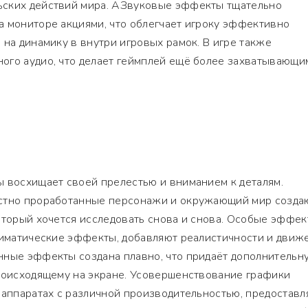
ьских действий мира. АЗвуковые эффекты тщательно
а мониторе акциями, что облегчает игроку эффективно
 на динамику в внутри игровых рамок. В игре также
ого аудио, что делает геймплей ещё более захватывающи
ы восхищает своей прелестью и вниманием к деталям.
естно проработанные персонажи и окружающий мир созда
оторый хочется исследовать снова и снова. Особые эффек
климатические эффекты, добавляют реалистичности и движ
нные эффекты создана плавно, что придаёт дополнительн
происходящему на экране. Усовершенствование графики
 аппаратах с различной производительностью, предоставл