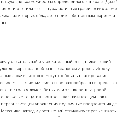
ветствующие возможностям определённого аппарата. Диза
симости от стиля – от натуралистичных графических элем
каждая из которых обладает своим собственным шармом и
ппы.
року увлекательный и увлекательный опыт, включающий
 удовлетворят разнообразные запросы игроков. Игроку
зные задачи, которые могут требовать планирование,
еское мышление. миссии в игре разнообразны и предлага
решение головоломок, битвы или эксплоринг. Игровой
то позволяет ощутить контроль как начинающим, так и
персонализации управления под личные предпочтения д
 Механика наград и достижений стимулирует разыскивать